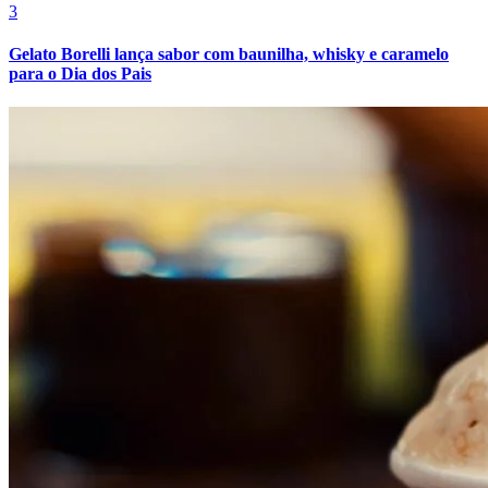
3
Gelato Borelli lança sabor com baunilha, whisky e caramelo
para o Dia dos Pais
Athletico-PR