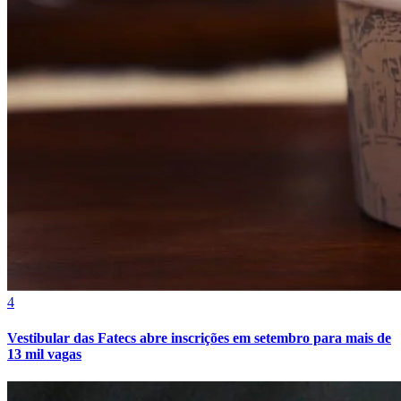
Bragantino
4
Vestibular das Fatecs abre inscrições em setembro para mais de
13 mil vagas