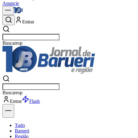
Anuncie
Entrar
Buscar
pol
Buscar
pol
Entrar
Explorar
Tudo
Barueri
Região