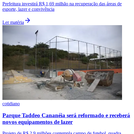
Prefeitura investirá R$ 1,69 milhão na recuperação das áreas de
esporte, lazer e convivência
Ler matéria
Botafogo
cotidiano
Parque Taddeo Cananéia será reformado e receberá
novos equipamentos de lazer
Projeto de R$ 2,9 milhões contempla campo de futebol, quadra,