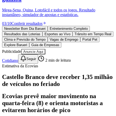
Divulgar Vagas
Novo
Publicidade Legal
Mega-Sena, Quina, Lotofácil e todos os jogos. Resultado
instantâneo, simulador de apostas e estatísticas.
Política
Eleições
03
/
10
Conferir resultados
Esportes
Saúde
Newsletter Bom Dia Barueri
Entretenimento Completo
Segurança
Resultados das Loterias
Esportes ao Vivo
Trânsito em Tempo Real
Cultura
Clima e Previsão do Tempo
Vagas de Emprego
Portal Pet
Meio Ambiente
Explore Barueri
Guia de Empresas
Obras
Publicidade
Anuncie Aqui
Educação
Seguir
Cotidiano
2
min de leitura
Bairros de Barueri
Estimativa da Ecovias
Selecione sua região
Para notícias da sua região
Castello Branco deve receber 1,35 milhão
de veículos no feriado
Aldeia
Aldeia da Serra
Aldeia de Barueri
Alphaville
Bairro
Jubran
Belval
Bethaville
Boa
Vista
Califórnia
Carapicuíba
Centro
Chácaras Marco
Cidades da
Ecovias prevê maior movimento na
Região
Cotia
Cruz Preta
Engenho Novo
Fazenda
quarta-feira (8) e orienta motoristas a
Militar
Itapevi
Jandira
Jardim Audir
Jardim Belval
Jardim
Califórnia
Jardim dos Altos
Jardim dos Camargos
Jardim
evitarem horários de pico
Esperança
Jardim Graziela
Jardim Iracema
Jardim Itaquiti
Jardim