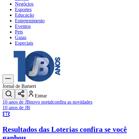
Negócios
Esportes
Educação
Entretenimento
Eventos
Pets
Guias
Especiais
Explore Tudo
Últimas Notícias
Previsão do Tempo
Trânsito e Rotas
Dia a Dia & Lazer
Jornal de Barueri
Transportes
Entrar
Gastronomia
10 anos de JB
novo portal
confira as novidades
Cinema & Shows
10 anos de JB
Jogos
Novo
Para Sua Empresa
Resultados das Loterias
confira se você
Anuncie no Portal
Cadastrar Empresa
ganhou