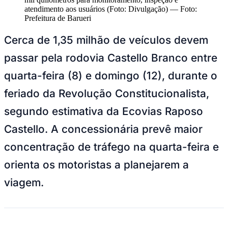
NBA
atendimento aos usuários (Foto: Divulgação)
—
Foto:
NFL
Prefeitura de Barueri
Fórmula 1
UFC
Cerca de 1,35 milhão de veículos devem
Tênis (ATP)
MLB
passar pela rodovia Castello Branco entre
NHL
Atletismo
quarta-feira (8) e domingo (12), durante o
Vôlei
NBB
feriado da Revolução Constitucionalista,
Competições de Futebol
segundo estimativa da Ecovias Raposo
Brasileirão Série A
Castello. A concessionária prevê maior
Brasileirão Série B
Paulistão
concentração de tráfego na quarta-feira e
Copa do Brasil
Libertadores
orienta os motoristas a planejarem a
Sul-Americana
Copa América
viagem.
Champions League
Premier League
La Liga
Bundesliga
Mundial 2026