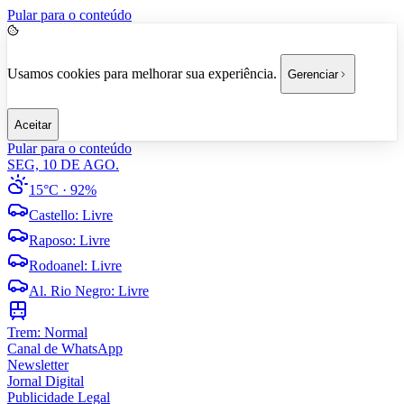
Pular para o conteúdo
Usamos cookies para melhorar sua experiência.
Gerenciar
Aceitar
Pular para o conteúdo
SEG, 10 DE AGO.
15°C
· 92%
Castello
:
Livre
Raposo
:
Livre
Rodoanel
:
Livre
Al. Rio Negro
:
Livre
Trem:
Normal
Canal de WhatsApp
Newsletter
Jornal Digital
Publicidade Legal