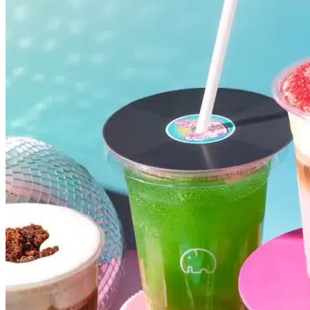
Atlético-MG