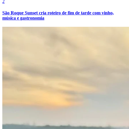
2
São Roque Sunset cria roteiro de fim de tarde com vinho,
música e gastronomia
Bahia