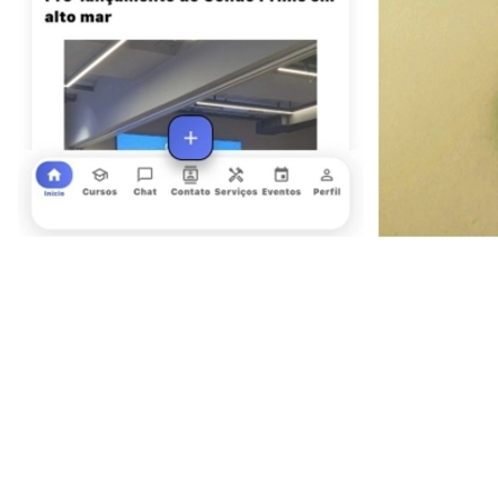
Goiás