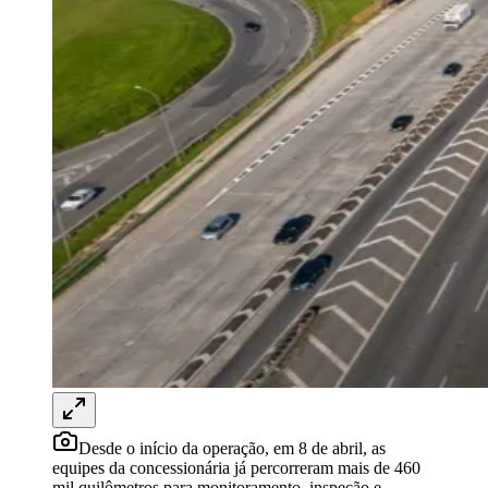
Rocha
Francisco Morato
Taboão da Serra
Embu das Artes
São Roque
Para Sua Empresa
Anuncie Regional
Guia de Empresas
Vagas na Região
Novo
Hub de Negócios
Guia Comercial
Selo Verificado
Portal Educacional
Agenda de Vestibulares
Vagas de Emprego
Concursos
Panorama Econômico
Panorama Econômico
Para Sua Empresa
Anuncie no Portal
Verificar Empresa
Novo
Anunciar Vagas
Novo
Desde o início da operação, em 8 de abril, as
Publicidade Legal
equipes da concessionária já percorreram mais de 460
mil quilômetros para monitoramento, inspeção e