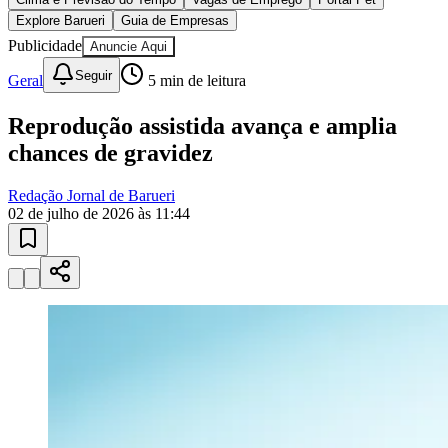
Juventude
10 anos de JB
novo portal
confira as novidades
10 anos de JB
Esportes ao Vivo
placares e tabelas
atualizadas
Paulistão, Brasileirão, Champions League e mais. Placar em tempo
real, classificação e notícias esportivas.
04
/
10
Acompanhar jogos
Newsletter Bom Dia Barueri
Entretenimento Completo
Resultados das Loterias
Esportes ao Vivo
Trânsito em Tempo Real
Clima e Previsão do Tempo
Vagas de Emprego
Portal Pet