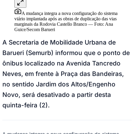
NBA
NFL
Fórmula 1
A mudança integra a nova configuração do sistema
UFC
viário implantada após as obras de duplicação das vias
Tênis (ATP)
marginais da Rodovia Castello Branco
—
Foto:
Ana
MLB
Guice/Secom Barueri
NHL
Atletismo
A Secretaria de Mobilidade Urbana de
Vôlei
NBB
Barueri (Semurb) informou que o ponto de
Competições de Futebol
ônibus localizado na Avenida Tancredo
Brasileirão Série A
Neves, em frente à Praça das Bandeiras,
Brasileirão Série B
Paulistão
no sentido Jardim dos Altos/Engenho
Copa do Brasil
Libertadores
Novo, será desativado a partir desta
Sul-Americana
Copa América
quinta-feira (2).
Champions League
Premier League
La Liga
Bundesliga
Mundial 2026
A mudança integra a nova configuração do sistema