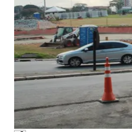
Rocha
Francisco Morato
Taboão da Serra
Embu das Artes
São Roque
Para Sua Empresa
Anuncie Regional
Guia de Empresas
Vagas na Região
Novo
Hub de Negócios
Guia Comercial
Selo Verificado
Portal Educacional
Agenda de Vestibulares
Vagas de Emprego
Concursos
Panorama Econômico
Panorama Econômico
Para Sua Empresa
Anuncie no Portal
Verificar Empresa
Novo
Anunciar Vagas
Novo
Publicidade Legal