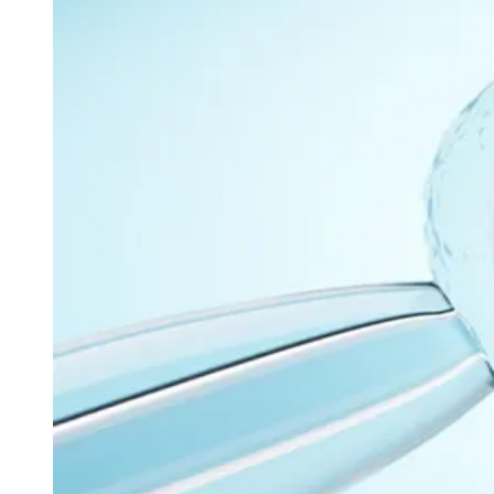
Explore Barueri
Guia de Empresas
Publicidade
Anuncie Aqui
Seguir
Geral
5
min de leitura
Reprodução assistida avança e amplia
chances de gravidez
Ceará
Redação Jornal de Barueri
02 de julho de 2026 às 11:44