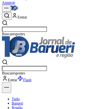
Anuncie
Entrar
Buscar
política
Buscar
política
Entrar
Explorar
Tudo
Barueri
Região