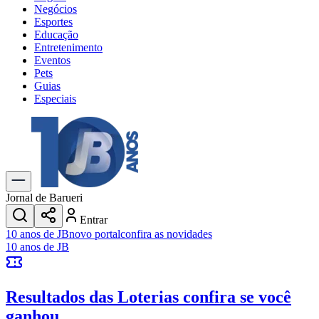
Negócios
Esportes
Educação
Entretenimento
Eventos
Pets
Guias
Especiais
Explore Tudo
Últimas Notícias
Previsão do Tempo
Trânsito e Rotas
Dia a Dia & Lazer
Jornal de Barueri
Transportes
Entrar
Gastronomia
10 anos de JB
novo portal
confira as novidades
Cinema & Shows
10 anos de JB
Jogos
Novo
Para Sua Empresa
Resultados das Loterias
confira se você
Anuncie no Portal
Cadastrar Empresa
ganhou