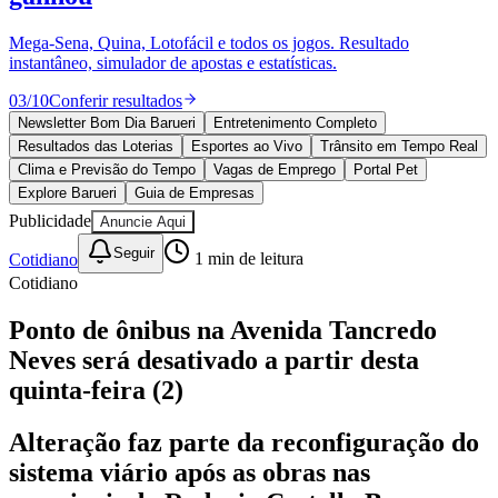
Divulgar Vagas
Novo
Publicidade Legal
Mega-Sena, Quina, Lotofácil e todos os jogos. Resultado
instantâneo, simulador de apostas e estatísticas.
Política
Eleições
03
/
10
Conferir resultados
Esportes
Saúde
Newsletter Bom Dia Barueri
Entretenimento Completo
Segurança
Resultados das Loterias
Esportes ao Vivo
Trânsito em Tempo Real
Cultura
Clima e Previsão do Tempo
Vagas de Emprego
Portal Pet
Meio Ambiente
Explore Barueri
Guia de Empresas
Obras
Publicidade
Anuncie Aqui
Educação
Seguir
Cotidiano
1
min de leitura
Bairros de Barueri
Cotidiano
Selecione sua região
Para notícias da sua região
Ponto de ônibus na Avenida Tancredo
Neves será desativado a partir desta
Aldeia
Aldeia da Serra
Aldeia de Barueri
Alphaville
Bairro
Jubran
Belval
Bethaville
Boa
quinta-feira (2)
Vista
Califórnia
Carapicuíba
Centro
Chácaras Marco
Cidades da
Região
Cotia
Cruz Preta
Engenho Novo
Fazenda
Alteração faz parte da reconfiguração do
Militar
Itapevi
Jandira
Jardim Audir
Jardim Belval
Jardim
Califórnia
Jardim dos Altos
Jardim dos Camargos
Jardim
sistema viário após as obras nas
Esperança
Jardim Graziela
Jardim Iracema
Jardim Itaquiti
Jardim