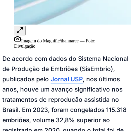
Goiás