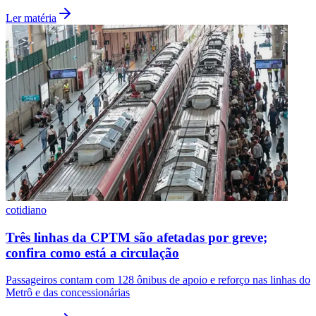
Fluminense
Ler matéria
cotidiano
Três linhas da CPTM são afetadas por greve;
confira como está a circulação
Passageiros contam com 128 ônibus de apoio e reforço nas linhas do
Metrô e das concessionárias