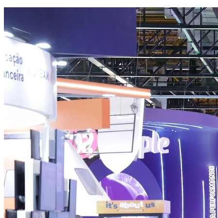
Atlético-MG