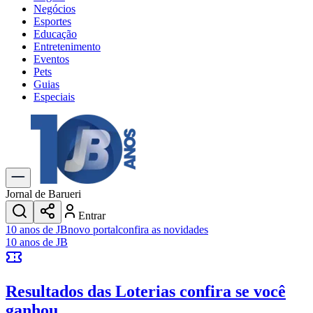
Negócios
Esportes
Educação
Entretenimento
Eventos
Pets
Guias
Especiais
Explore Tudo
Últimas Notícias
Previsão do Tempo
Trânsito e Rotas
Dia a Dia & Lazer
Jornal de Barueri
Transportes
Entrar
Gastronomia
10 anos de JB
novo portal
confira as novidades
Cinema & Shows
10 anos de JB
Jogos
Novo
Para Sua Empresa
Resultados das Loterias
confira se você
Anuncie no Portal
Cadastrar Empresa
ganhou