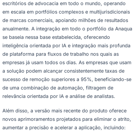
NBA
escritórios de advocacia em todo o mundo, operando
NFL
em escala em portfólios complexos e multijurisdicionais
Fórmula 1
UFC
de marcas comerciais, apoiando milhões de resultados
Tênis (ATP)
anualmente. A integração em todo o portfólio da Anaqua
MLB
NHL
se baseia nessa base estabelecida, oferecendo
Atletismo
inteligência orientada por IA e integração mais profunda
Vôlei
NBB
de plataforma para fluxos de trabalho nos quais as
Competições de Futebol
empresas já usam todos os dias. As empresas que usam
a solução podem alcançar consistentemente taxas de
Brasileirão Série A
Brasileirão Série B
sucesso de remoção superiores a 95%, beneficiando-se
Paulistão
de uma combinação de automação, filtragem de
Copa do Brasil
Libertadores
relevância orientada por IA e análise de analistas.
Sul-Americana
Copa América
Champions League
Além disso, a versão mais recente do produto oferece
Premier League
novos aprimoramentos projetados para eliminar o atrito,
La Liga
Bundesliga
aumentar a precisão e acelerar a aplicação, incluindo:
Mundial 2026