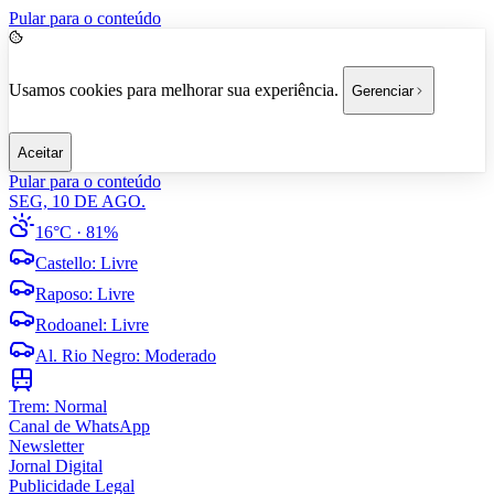
Pular para o conteúdo
Usamos cookies para melhorar sua experiência.
Gerenciar
Aceitar
Pular para o conteúdo
SEG, 10 DE AGO.
16°C
· 81%
Castello
:
Livre
Raposo
:
Livre
Rodoanel
:
Livre
Al. Rio Negro
:
Moderado
Trem:
Normal
Canal de WhatsApp
Newsletter
Jornal Digital
Publicidade Legal