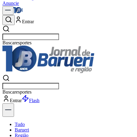
Anuncie
Entrar
Buscar
política
Buscar
política
Entrar
Explorar
Tudo
Barueri
Região