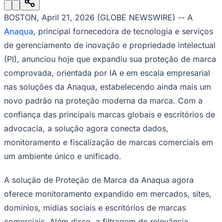
Julio
Jardim Líbano
Jardim Maria Cristina
Jardim Maria Helena
Jardim
Mutinga
Jardim Paraíso
Jardim Paulista
Jardim Reginalice
Jardim São
BOSTON, April 21, 2026 (GLOBE NEWSWIRE) -- A
Luís
Jardim São Pedro
Jardim São Silvestre
Jardim Silveira
Jardim
Tupã
Jardim Tupanci
Mutinga
Nova Aldeinha
Osasco
Parque dos
Anaqua
, principal fornecedora de tecnologia e serviços
Camargos
Parque Imperial
Parque Santa Luzia
Parque Viana
Pirapora
de gerenciamento de inovação e propriedade intelectual
do Bom Jesus
Recanto Phrynéa
Santana de
Parnaíba
Silveira
Tamboré
Vale do Sol
Vila Barros
Vila Boa Vista
Vila
(PI), anunciou hoje que expandiu sua proteção de marca
do Conde
Vila Engenho Novo
Vila Márcia
Vila Nossa Sra. da
comprovada, orientada por IA e em escala empresarial
Escada
Vila Porto
Votupoca
Para Sua Empresa
nas soluções da Anaqua, estabelecendo ainda mais um
novo padrão na proteção moderna da marca. Com a
Anuncie no Portal
Guia de Empresas
confiança das principais marcas globais e escritórios de
Divulgar Vagas
Novo
Publicidade Legal
advocacia, a solução agora conecta dados,
monitoramento e fiscalização de marcas comerciais em
Negócios Regionais
Turismo
um ambiente único e unificado.
Segurança Regional
Hospitais Estaduais
A solução de Proteção de Marca da Anaqua agora
Parques & Represas
oferece monitoramento expandido em mercados, sites,
Cidades da Região
Santana de Parnaíba
Osasco
Carapicuíba
Jandira
Itapevi
Cotia
Pirapora
domínios, mídias sociais e escritórios de marcas
do Bom Jesus
Araçariguama
Cajamar
Caieiras
Franco da
comerciais. Além disso, a filtragem de relevância