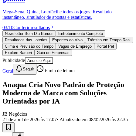
Divulgar Vagas
Novo
Publicidade Legal
Mega-Sena, Quina, Lotofácil e todos os jogos. Resultado
instantâneo, simulador de apostas e estatísticas.
Política
Eleições
03
/
10
Conferir resultados
Esportes
Saúde
Newsletter Bom Dia Barueri
Entretenimento Completo
Segurança
Resultados das Loterias
Esportes ao Vivo
Trânsito em Tempo Real
Cultura
Clima e Previsão do Tempo
Vagas de Emprego
Portal Pet
Meio Ambiente
Explore Barueri
Guia de Empresas
Obras
Publicidade
Anuncie Aqui
Educação
Seguir
Geral
6
min de leitura
Bairros de Barueri
Anaqua Cria Novo Padrão de Proteção
Selecione sua região
Para notícias da sua região
Moderna de Marca com Soluções
Aldeia
Aldeia da Serra
Aldeia de Barueri
Alphaville
Bairro
Orientadas por IA
Jubran
Belval
Bethaville
Boa
Vista
Califórnia
Carapicuíba
Centro
Chácaras Marco
Cidades da
JB Negócios
Região
Cotia
Cruz Preta
Engenho Novo
Fazenda
21 de abril de 2026 às 17:07
• Atualizado em
08/05/2026 às 22:35
Militar
Itapevi
Jandira
Jardim Audir
Jardim Belval
Jardim
Califórnia
Jardim dos Altos
Jardim dos Camargos
Jardim
Esperança
Jardim Graziela
Jardim Iracema
Jardim Itaquiti
Jardim