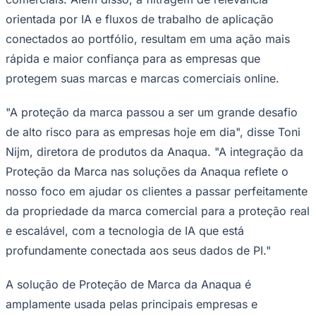
Rocha
Francisco Morato
Taboão da Serra
Embu das Artes
São Roque
Para Sua Empresa
orientada por IA e fluxos de trabalho de aplicação
conectados ao portfólio, resultam em uma ação mais
Anuncie Regional
Guia de Empresas
rápida e maior confiança para as empresas que
Vagas na Região
Novo
protegem suas marcas e marcas comerciais online.
Hub de Negócios
Guia Comercial
"A proteção da marca passou a ser um grande desafio
Selo Verificado
Portal Educacional
de alto risco para as empresas hoje em dia", disse Toni
Agenda de Vestibulares
Nijm, diretora de produtos da Anaqua. "A integração da
Vagas de Emprego
Concursos
Proteção da Marca nas soluções da Anaqua reflete o
Panorama Econômico
nosso foco em ajudar os clientes a passar perfeitamente
da propriedade da marca comercial para a proteção real
Panorama Econômico
e escalável, com a tecnologia de IA que está
Para Sua Empresa
profundamente conectada aos seus dados de PI."
Anuncie no Portal
Verificar Empresa
Novo
A solução de Proteção de Marca da Anaqua é
Anunciar Vagas
Novo
Publicidade Legal
amplamente usada pelas principais empresas e