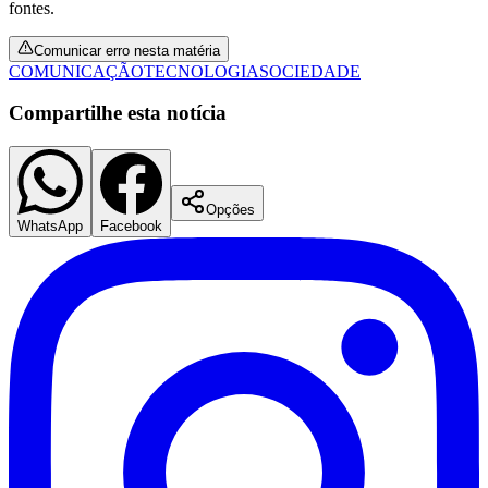
fontes.
Comunicar erro nesta matéria
COMUNICAÇÃO
TECNOLOGIA
SOCIEDADE
Corinthians
Compartilhe esta notícia
Opções
WhatsApp
Facebook