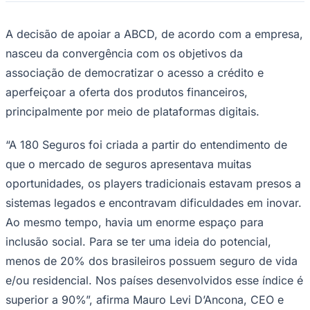
Rocha
Francisco Morato
Taboão da Serra
Embu das Artes
São Roque
Para Sua Empresa
A decisão de apoiar a ABCD, de acordo com a empresa,
Anuncie Regional
Guia de Empresas
nasceu da convergência com os objetivos da
Vagas na Região
Novo
associação de democratizar o acesso a crédito e
Hub de Negócios
aperfeiçoar a oferta dos produtos financeiros,
Guia Comercial
principalmente por meio de plataformas digitais.
Selo Verificado
Portal Educacional
Agenda de Vestibulares
“A 180 Seguros foi criada a partir do entendimento de
Vagas de Emprego
Concursos
que o mercado de seguros apresentava muitas
oportunidades, os players tradicionais estavam presos a
Panorama Econômico
sistemas legados e encontravam dificuldades em inovar.
Panorama Econômico
Ao mesmo tempo, havia um enorme espaço para
Para Sua Empresa
inclusão social. Para se ter uma ideia do potencial,
Anuncie no Portal
menos de 20% dos brasileiros possuem seguro de vida
Verificar Empresa
Novo
e/ou residencial. Nos países desenvolvidos esse índice é
Anunciar Vagas
Novo
Publicidade Legal
superior a 90%”, afirma Mauro Levi D’Ancona, CEO e