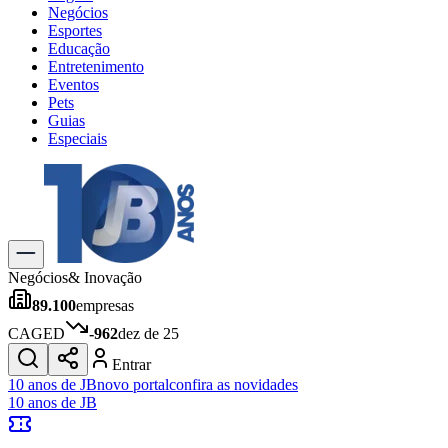
Negócios
Esportes
Educação
Entretenimento
Eventos
Pets
Guias
Especiais
Explore Tudo
Últimas Notícias
Previsão do Tempo
Trânsito e Rotas
Dia a Dia & Lazer
Negócios
& Inovação
Transportes
89.100
empresas
Gastronomia
Cinema & Shows
CAGED
-962
dez de 25
Jogos
Novo
Entrar
Para Sua Empresa
10 anos de JB
novo portal
confira as novidades
10 anos de JB
Anuncie no Portal
Cadastrar Empresa