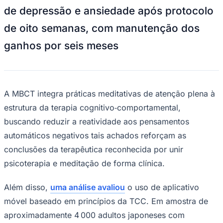
Terapias cognitivas ampliam opções para depressão
resistente
—
Foto:
Divulgação
Nos últimos meses,
evidências recentes
recém‑publicadas
confirmam que
abordagens cognitivas avançadas, como a
Goiás
terapia cognitiva baseada em mindfulness
(MBCT), ampliam o leque de opções
terapêuticas para pessoas com depressão
resistente.
Estudo britânico
com 234
participantes constatou melhora
estatisticamente significativa em sintomas