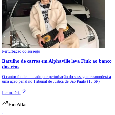
Fluminense
Perturbação do sossego
Barulho de carros em Alphaville leva Fiuk ao banco
dos réus
O cantor foi denunciado por perturbação do sossego e responderá a
uma ação penal no Tribunal de Justiça de São Paulo (TJ-SP)
Ler matéria
Em Alta
1