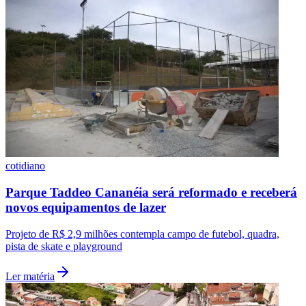
cotidiano
Parque Taddeo Cananéia será reformado e receberá
novos equipamentos de lazer
Santos
Projeto de R$ 2,9 milhões contempla campo de futebol, quadra,
pista de skate e playground
Ler matéria