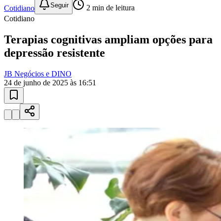
Sport
10 anos de JB
novo portal
confira as novidades
10 anos de JB
Esportes ao Vivo
placares e tabelas
atualizadas
Paulistão, Brasileirão, Champions League e mais. Placar em tempo
real, classificação e notícias esportivas.
04
/
10
Acompanhar jogos
Newsletter Bom Dia Barueri
Entretenimento Completo
Resultados das Loterias
Esportes ao Vivo
Trânsito em Tempo Real
Clima e Previsão do Tempo
Vagas de Emprego
Portal Pet
Explore Barueri
Guia de Empresas
Publicidade
Anuncie Aqui
Seguir