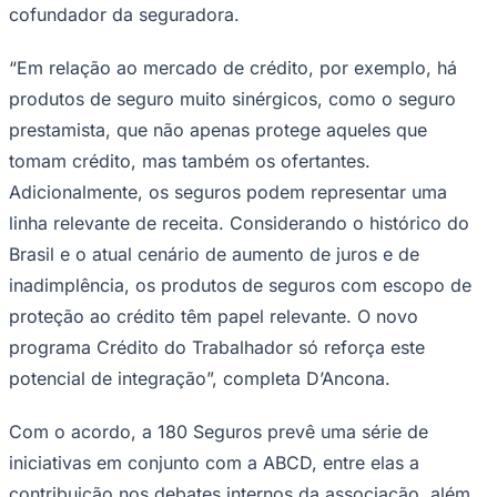
NBA
cofundador da seguradora.
NFL
Fórmula 1
“Em relação ao mercado de crédito, por exemplo, há
UFC
Tênis (ATP)
produtos de seguro muito sinérgicos, como o seguro
MLB
prestamista, que não apenas protege aqueles que
NHL
Atletismo
tomam crédito, mas também os ofertantes.
Vôlei
NBB
Adicionalmente, os seguros podem representar uma
linha relevante de receita. Considerando o histórico do
Competições de Futebol
Brasil e o atual cenário de aumento de juros e de
Brasileirão Série A
inadimplência, os produtos de seguros com escopo de
Brasileirão Série B
Paulistão
proteção ao crédito têm papel relevante. O novo
Copa do Brasil
Libertadores
programa Crédito do Trabalhador só reforça este
Sul-Americana
potencial de integração”, completa D’Ancona.
Copa América
Champions League
Premier League
Com o acordo, a 180 Seguros prevê uma série de
La Liga
iniciativas em conjunto com a ABCD, entre elas a
Bundesliga
Mundial 2026
contribuição nos debates internos da associação, além