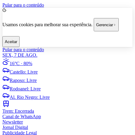
Pular para o conteúdo
Usamos cookies para melhorar sua experiência.
Gerenciar
Aceitar
Pular para o conteúdo
SEX, 7 DE AGO.
16°C
· 80%
Castello
:
Livre
Raposo
:
Livre
Rodoanel
:
Livre
Al. Rio Negro
:
Livre
Trem:
Encerrada
Canal de WhatsApp
Newsletter
Jornal Digital
Publicidade Legal