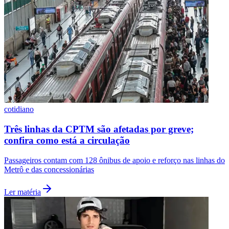
cotidiano
Três linhas da CPTM são afetadas por greve;
confira como está a circulação
Passageiros contam com 128 ônibus de apoio e reforço nas linhas do
Metrô e das concessionárias
Ler matéria