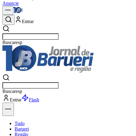
Anuncie
Entrar
Buscar
notí
Buscar
notí
Entrar
Explorar
Tudo
Barueri
Região