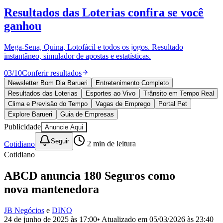
Divulgar Vagas
Novo
Resultados das Loterias
confira se você
Publicidade Legal
ganhou
Política
Eleições
Esportes
Mega-Sena, Quina, Lotofácil e todos os jogos. Resultado
Saúde
instantâneo, simulador de apostas e estatísticas.
Segurança
03
/
10
Conferir resultados
Cultura
Meio Ambiente
Newsletter Bom Dia Barueri
Entretenimento Completo
Obras
Resultados das Loterias
Esportes ao Vivo
Trânsito em Tempo Real
Educação
Clima e Previsão do Tempo
Vagas de Emprego
Portal Pet
Explore Barueri
Guia de Empresas
Bairros de Barueri
Publicidade
Anuncie Aqui
Selecione sua região
Para notícias da sua região
Seguir
Cotidiano
2
min de leitura
Cotidiano
Aldeia
Aldeia da Serra
Aldeia de Barueri
Alphaville
Bairro
Jubran
Belval
Bethaville
Boa
ABCD anuncia 180 Seguros como
Vista
Califórnia
Carapicuíba
Centro
Chácaras Marco
Cidades da
nova mantenedora
Região
Cotia
Cruz Preta
Engenho Novo
Fazenda
Militar
Itapevi
Jandira
Jardim Audir
Jardim Belval
Jardim
Califórnia
Jardim dos Altos
Jardim dos Camargos
Jardim
JB Negócios
e
DINO
Esperança
Jardim Graziela
Jardim Iracema
Jardim Itaquiti
Jardim
24 de junho de 2025 às 17:00
• Atualizado em
05/03/2026 às 23:40