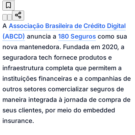
Julio
Jardim Líbano
Jardim Maria Cristina
Jardim Maria Helena
Jardim
Mutinga
Jardim Paraíso
Jardim Paulista
Jardim Reginalice
Jardim São
Luís
Jardim São Pedro
Jardim São Silvestre
Jardim Silveira
Jardim
Tupã
Jardim Tupanci
Mutinga
Nova Aldeinha
Osasco
Parque dos
Camargos
Parque Imperial
Parque Santa Luzia
Parque Viana
Pirapora
A
Associação Brasileira de Crédito Digital
do Bom Jesus
Recanto Phrynéa
Santana de
Parnaíba
Silveira
Tamboré
Vale do Sol
Vila Barros
Vila Boa Vista
Vila
(ABCD)
anuncia a
180 Seguros
como sua
do Conde
Vila Engenho Novo
Vila Márcia
Vila Nossa Sra. da
Escada
Vila Porto
Votupoca
nova mantenedora. Fundada em 2020, a
Para Sua Empresa
seguradora tech fornece produtos e
Anuncie no Portal
Guia de Empresas
infraestrutura completa que permitem a
Divulgar Vagas
Novo
Publicidade Legal
instituições financeiras e a companhias de
Negócios Regionais
outros setores comercializar seguros de
Turismo
Segurança Regional
maneira integrada à jornada de compra de
Hospitais Estaduais
seus clientes, por meio do
embedded
Parques & Represas
Cidades da Região
insurance
.
Santana de Parnaíba
Osasco
Carapicuíba
Jandira
Itapevi
Cotia
Pirapora
do Bom Jesus
Araçariguama
Cajamar
Caieiras
Franco da