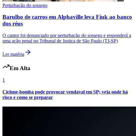
Perturbação do sossego
Barulho de carros em Alphaville leva Fiuk ao banco
dos réus
O cantor foi denunciado por perturbação do sossego e responderá a
uma ação penal no Tribunal de Justiça de São Paulo (TJ-SP)
Botafogo
Ler matéria
Em Alta
1
Ciclone-bomba pode provocar vendaval em SP; veja onde há
risco e como se preparar