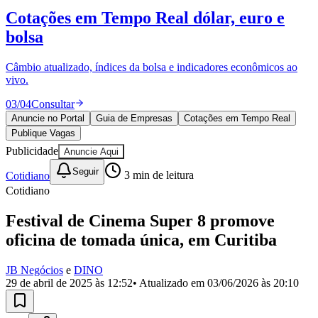
Divulgar Vagas
Novo
Cotações em Tempo Real
dólar, euro e
Publicidade Legal
bolsa
Política
Eleições
Esportes
Câmbio atualizado, índices da bolsa e indicadores econômicos ao
Saúde
vivo.
Segurança
03
/
04
Consultar
Cultura
Meio Ambiente
Anuncie no Portal
Guia de Empresas
Cotações em Tempo Real
Obras
Publique Vagas
Educação
Publicidade
Anuncie Aqui
Bairros de Barueri
Seguir
Cotidiano
3
min de leitura
Cotidiano
Selecione sua região
Para notícias da sua região
Festival de Cinema Super 8 promove
Aldeia
Aldeia da Serra
Aldeia de Barueri
Alphaville
Bairro
oficina de tomada única, em Curitiba
Jubran
Belval
Bethaville
Boa
Vista
Califórnia
Carapicuíba
Centro
Chácaras Marco
Cidades da
JB Negócios
e
DINO
Região
Cotia
Cruz Preta
Engenho Novo
Fazenda
29 de abril de 2025 às 12:52
• Atualizado em
03/06/2026 às 20:10
Militar
Itapevi
Jandira
Jardim Audir
Jardim Belval
Jardim
Califórnia
Jardim dos Altos
Jardim dos Camargos
Jardim
Esperança
Jardim Graziela
Jardim Iracema
Jardim Itaquiti
Jardim