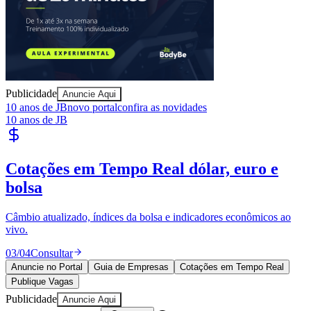
Publicidade
Anuncie Aqui
10 anos de JB
novo portal
confira as novidades
Ceará
10 anos de JB
Publique Vagas
encontre talentos
Publique vagas e encontre os melhores profissionais da região.
04
/
04
Publicar
Anuncie no Portal
Guia de Empresas
Cotações em Tempo Real
Publique Vagas
Publicidade
Anuncie Aqui
Seguir
Notícias Corporativas
4
min de leitura
Notícias Corporativas