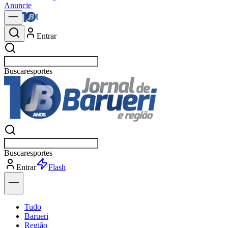
Anuncie
Entrar
Buscar
política
Buscar
política
Entrar
Explorar
Tudo
Barueri
Região