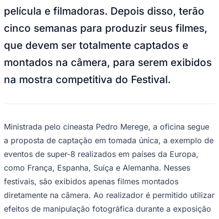
Rocha
Francisco Morato
Taboão da Serra
Embu das Artes
São Roque
película e filmadoras. Depois disso, terão
Para Sua Empresa
cinco semanas para produzir seus filmes,
Anuncie Regional
Guia de Empresas
que devem ser totalmente captados e
Vagas na Região
Novo
montados na câmera, para serem exibidos
Hub de Negócios
Guia Comercial
na mostra competitiva do Festival.
Selo Verificado
Portal Educacional
Agenda de Vestibulares
Vagas de Emprego
Concursos
Ministrada pelo cineasta Pedro Merege, a oficina segue
Panorama Econômico
a proposta de captação em tomada única, a exemplo de
Panorama Econômico
eventos de super-8 realizados em países da Europa,
Para Sua Empresa
como França, Espanha, Suíça e Alemanha. Nesses
Anuncie no Portal
festivais, são exibidos apenas filmes montados
Verificar Empresa
Novo
diretamente na câmera. Ao realizador é permitido utilizar
Anunciar Vagas
Novo
Publicidade Legal
efeitos de manipulação fotográfica durante a exposição