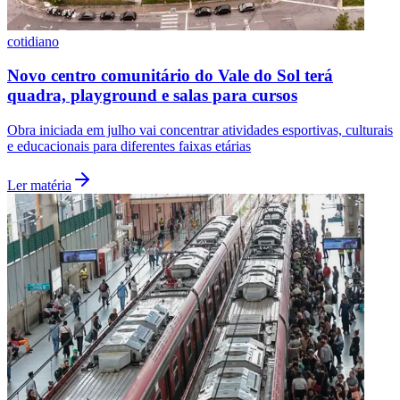
Fluminense
cotidiano
Novo centro comunitário do Vale do Sol terá
quadra, playground e salas para cursos
Obra iniciada em julho vai concentrar atividades esportivas, culturais
e educacionais para diferentes faixas etárias
Ler matéria