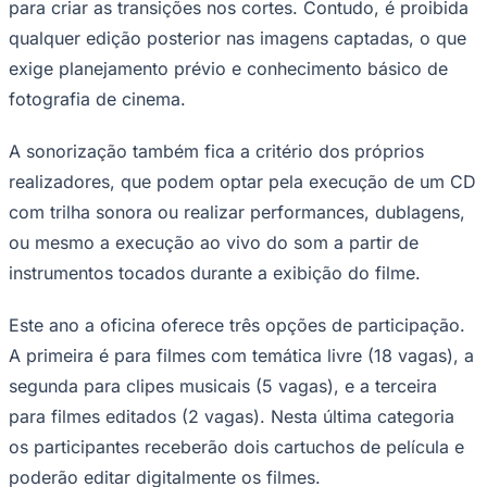
para criar as transições nos cortes. Contudo, é proibida
NBA
NFL
qualquer edição posterior nas imagens captadas, o que
Fórmula 1
exige planejamento prévio e conhecimento básico de
UFC
Tênis (ATP)
fotografia de cinema.
MLB
NHL
Atletismo
A sonorização também fica a critério dos próprios
Vôlei
realizadores, que podem optar pela execução de um CD
NBB
com trilha sonora ou realizar performances, dublagens,
Competições de Futebol
ou mesmo a execução ao vivo do som a partir de
Brasileirão Série A
instrumentos tocados durante a exibição do filme.
Brasileirão Série B
Paulistão
Copa do Brasil
Este ano a oficina oferece três opções de participação.
Libertadores
A primeira é para filmes com temática livre (18 vagas), a
Sul-Americana
Copa América
segunda para clipes musicais (5 vagas), e a terceira
Champions League
para filmes editados (2 vagas). Nesta última categoria
Premier League
La Liga
os participantes receberão dois cartuchos de película e
Bundesliga
Mundial 2026
poderão editar digitalmente os filmes.