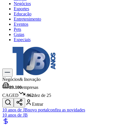
Negócios
Esportes
Educação
Entretenimento
Eventos
Pets
Guias
Especiais
Explore Tudo
Últimas Notícias
Previsão do Tempo
Trânsito e Rotas
Dia a Dia & Lazer
Negócios
& Inovação
Transportes
89.100
empresas
Gastronomia
Cinema & Shows
CAGED
-962
dez de 25
Jogos
Novo
Entrar
Para Sua Empresa
10 anos de JB
novo portal
confira as novidades
10 anos de JB
Anuncie no Portal
Cadastrar Empresa