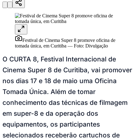
Julio
Jardim Líbano
Jardim Maria Cristina
Jardim Maria Helena
Jardim
Mutinga
Jardim Paraíso
Jardim Paulista
Jardim Reginalice
Jardim São
Luís
Jardim São Pedro
Jardim São Silvestre
Jardim Silveira
Jardim
Tupã
Jardim Tupanci
Mutinga
Nova Aldeinha
Osasco
Parque dos
Camargos
Parque Imperial
Parque Santa Luzia
Parque Viana
Pirapora
do Bom Jesus
Recanto Phrynéa
Santana de
Parnaíba
Silveira
Tamboré
Vale do Sol
Vila Barros
Vila Boa Vista
Vila
Festival de Cinema Super 8 promove oficina de
do Conde
Vila Engenho Novo
Vila Márcia
Vila Nossa Sra. da
tomada única, em Curitiba
—
Foto:
Divulgação
Escada
Vila Porto
Votupoca
Para Sua Empresa
O CURTA 8, Festival Internacional de
Anuncie no Portal
Guia de Empresas
Cinema Super 8 de Curitiba, vai promover
Divulgar Vagas
Novo
Publicidade Legal
nos dias 17 e 18 de maio uma
Oficina
Negócios Regionais
Tomada Única
. Além de tomar
Turismo
Segurança Regional
conhecimento das técnicas de filmagem
Hospitais Estaduais
em super-8 e da operação dos
Parques & Represas
Cidades da Região
equipamentos, os participantes
Santana de Parnaíba
Osasco
Carapicuíba
Jandira
Itapevi
Cotia
Pirapora
selecionados receberão cartuchos de
do Bom Jesus
Araçariguama
Cajamar
Caieiras
Franco da