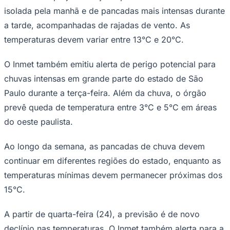
isolada pela manhã e de pancadas mais intensas durante
Times - Ir direto
a tarde, acompanhadas de rajadas de vento. As
temperaturas devem variar entre 13°C e 20°C.
O Inmet também emitiu alerta de perigo potencial para
chuvas intensas em grande parte do estado de São
Paulo durante a terça-feira. Além da chuva, o órgão
prevê queda de temperatura entre 3°C e 5°C em áreas
do oeste paulista.
Ao longo da semana, as pancadas de chuva devem
continuar em diferentes regiões do estado, enquanto as
temperaturas mínimas devem permanecer próximas dos
15°C.
A partir de quarta-feira (24), a previsão é de novo
declínio nas temperaturas. O Inmet também alerta para a