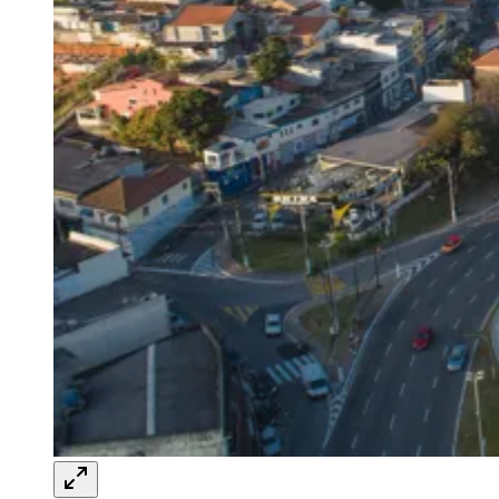
Rocha
Francisco Morato
Taboão da Serra
Embu das Artes
São Roque
Para Sua Empresa
Anuncie Regional
Guia de Empresas
Vagas na Região
Novo
Hub de Negócios
Guia Comercial
Selo Verificado
Portal Educacional
Agenda de Vestibulares
Vagas de Emprego
Concursos
Panorama Econômico
Panorama Econômico
Para Sua Empresa
Anuncie no Portal
Verificar Empresa
Novo
Anunciar Vagas
Novo
Publicidade Legal