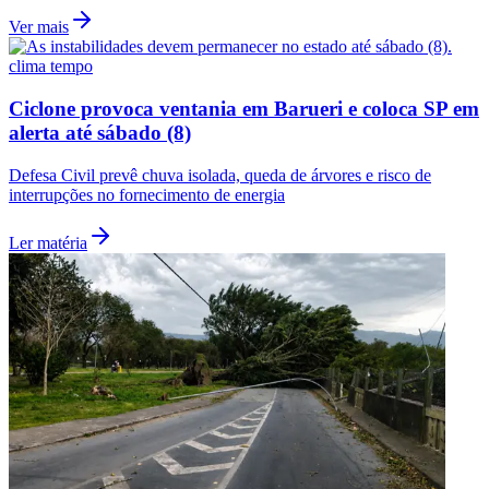
Ver mais
clima tempo
Ciclone provoca ventania em Barueri e coloca SP em
alerta até sábado (8)
Defesa Civil prevê chuva isolada, queda de árvores e risco de
interrupções no fornecimento de energia
Ler matéria
Santos