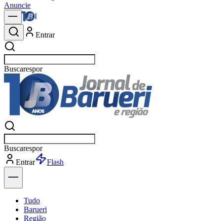
Anuncie
Entrar
Buscar
notí
Buscar
notí
Entrar
Explorar
Tudo
Barueri
Região