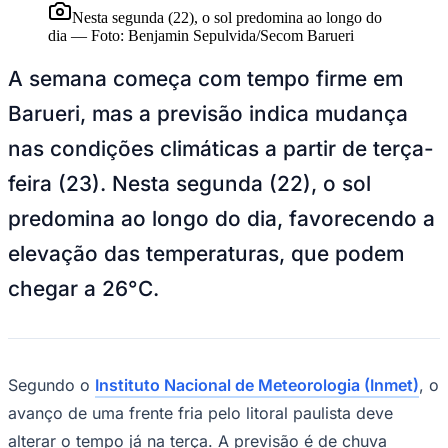
NBA
Nesta segunda (22), o sol predomina ao longo do
NFL
dia
—
Foto:
Benjamin Sepulvida/Secom Barueri
Fórmula 1
UFC
A semana começa com tempo firme em
Tênis (ATP)
MLB
Barueri, mas a previsão indica mudança
NHL
Atletismo
nas condições climáticas a partir de terça-
Vôlei
NBB
feira (23). Nesta segunda (22), o sol
Competições de Futebol
predomina ao longo do dia, favorecendo a
Brasileirão Série A
elevação das temperaturas, que podem
Brasileirão Série B
Paulistão
chegar a 26°C.
Copa do Brasil
Libertadores
Sul-Americana
Copa América
Champions League
Premier League
Segundo o
Instituto Nacional de Meteorologia (Inmet)
, o
La Liga
avanço de uma frente fria pelo litoral paulista deve
Bundesliga
Mundial 2026
alterar o tempo já na terça. A previsão é de chuva