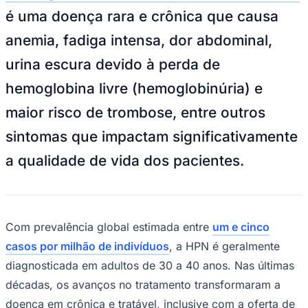
Ceará
Pexels
—
Foto:
Divulgação
Caracterizada pela destruição dos
glóbulos vermelhos (hemólise), a
Hemoglobinúria Paroxística Noturna (HPN)