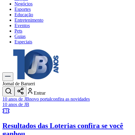
Negócios
Esportes
Educação
Entretenimento
Eventos
Pets
Guias
Especiais
Explore Tudo
Últimas Notícias
Previsão do Tempo
Trânsito e Rotas
Dia a Dia & Lazer
Jornal de Barueri
Transportes
Entrar
Gastronomia
10 anos de JB
novo portal
confira as novidades
Cinema & Shows
10 anos de JB
Jogos
Novo
Para Sua Empresa
Resultados das Loterias
confira se você
Anuncie no Portal
Cadastrar Empresa
ganhou