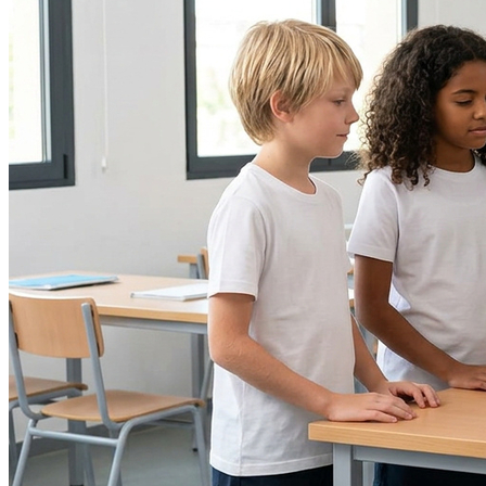
Atlético-MG