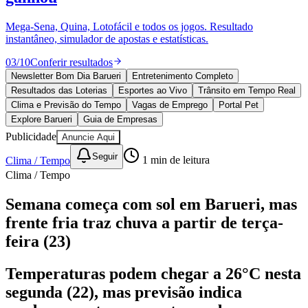
Divulgar Vagas
Novo
Publicidade Legal
Mega-Sena, Quina, Lotofácil e todos os jogos. Resultado
instantâneo, simulador de apostas e estatísticas.
Política
Eleições
03
/
10
Conferir resultados
Esportes
Saúde
Newsletter Bom Dia Barueri
Entretenimento Completo
Segurança
Resultados das Loterias
Esportes ao Vivo
Trânsito em Tempo Real
Cultura
Clima e Previsão do Tempo
Vagas de Emprego
Portal Pet
Meio Ambiente
Explore Barueri
Guia de Empresas
Obras
Publicidade
Anuncie Aqui
Educação
Seguir
Clima / Tempo
1
min de leitura
Bairros de Barueri
Clima / Tempo
Selecione sua região
Para notícias da sua região
Semana começa com sol em Barueri, mas
frente fria traz chuva a partir de terça-
Aldeia
Aldeia da Serra
Aldeia de Barueri
Alphaville
Bairro
Jubran
Belval
Bethaville
Boa
feira (23)
Vista
Califórnia
Carapicuíba
Centro
Chácaras Marco
Cidades da
Região
Cotia
Cruz Preta
Engenho Novo
Fazenda
Temperaturas podem chegar a 26°C nesta
Militar
Itapevi
Jandira
Jardim Audir
Jardim Belval
Jardim
Califórnia
Jardim dos Altos
Jardim dos Camargos
Jardim
segunda (22), mas previsão indica
Esperança
Jardim Graziela
Jardim Iracema
Jardim Itaquiti
Jardim