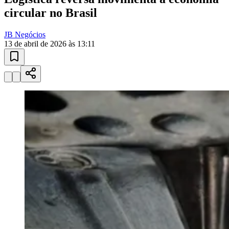
10 anos de JB
novo portal
confira as novidades
10 anos de JB
Juventude
Esportes ao Vivo
placares e tabelas
atualizadas
Paulistão, Brasileirão, Champions League e mais. Placar em tempo
real, classificação e notícias esportivas.
04
/
10
Acompanhar jogos
Newsletter Bom Dia Barueri
Entretenimento Completo
Resultados das Loterias
Esportes ao Vivo
Trânsito em Tempo Real
Clima e Previsão do Tempo
Vagas de Emprego
Portal Pet
Explore Barueri
Guia de Empresas
Publicidade
Anuncie Aqui
Seguir
Geral
6
min de leitura
Logística reversa movimenta a economia