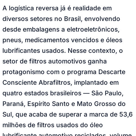
Goiás