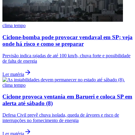
clima tempo
Ciclone-bomba pode provocar vendaval em SP; veja
onde há risco e como se preparar
Previsão indica rajadas de até 100 km/h, chuva forte e possibilidade
de falta de energia
Ler matéria
clima tempo
Santos
Ciclone provoca ventania em Barueri e coloca SP em
alerta até sábado (8)
Defesa Civil prevê chuva isolada, queda de árvores e risco de
interrupções no fornecimento de energia
Ler matéria