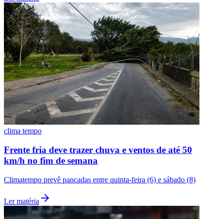
clima tempo
Frente fria deve trazer chuva e ventos de até 50
km/h no fim de semana
Climatempo prevê pancadas entre quinta-feira (6) e sábado (8)
Flamengo
Ler matéria