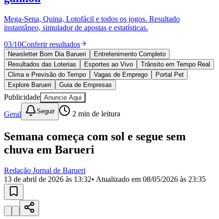
Divulgar Vagas
Novo
Publicidade Legal
Mega-Sena, Quina, Lotofácil e todos os jogos. Resultado
instantâneo, simulador de apostas e estatísticas.
Política
Eleições
03
/
10
Conferir resultados
Esportes
Saúde
Newsletter Bom Dia Barueri
Entretenimento Completo
Segurança
Resultados das Loterias
Esportes ao Vivo
Trânsito em Tempo Real
Cultura
Clima e Previsão do Tempo
Vagas de Emprego
Portal Pet
Meio Ambiente
Explore Barueri
Guia de Empresas
Obras
Publicidade
Anuncie Aqui
Educação
Seguir
Geral
2
min de leitura
Bairros de Barueri
Semana começa com sol e segue sem
Selecione sua região
Para notícias da sua região
chuva em Barueri
Aldeia
Aldeia da Serra
Aldeia de Barueri
Alphaville
Bairro
Jubran
Belval
Bethaville
Boa
Redação Jornal de Barueri
Vista
Califórnia
Carapicuíba
Centro
Chácaras Marco
Cidades da
13 de abril de 2026 às 13:32
• Atualizado em
08/05/2026 às 23:35
Região
Cotia
Cruz Preta
Engenho Novo
Fazenda
Militar
Itapevi
Jandira
Jardim Audir
Jardim Belval
Jardim
Califórnia
Jardim dos Altos
Jardim dos Camargos
Jardim
Esperança
Jardim Graziela
Jardim Iracema
Jardim Itaquiti
Jardim