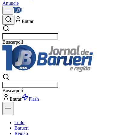
Anuncie
Entrar
Buscar
notíci
Buscar
notíci
Entrar
Explorar
Tudo
Barueri
Região