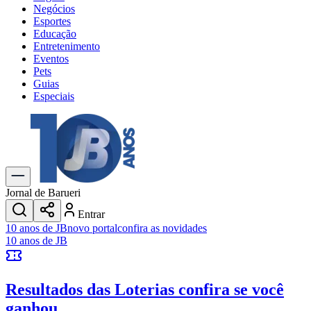
Negócios
Esportes
Educação
Entretenimento
Eventos
Pets
Guias
Especiais
Explore Tudo
Últimas Notícias
Previsão do Tempo
Trânsito e Rotas
Dia a Dia & Lazer
Jornal de Barueri
Transportes
Entrar
Gastronomia
10 anos de JB
novo portal
confira as novidades
Cinema & Shows
10 anos de JB
Jogos
Novo
Para Sua Empresa
Resultados das Loterias
confira se você
Anuncie no Portal
Cadastrar Empresa
ganhou