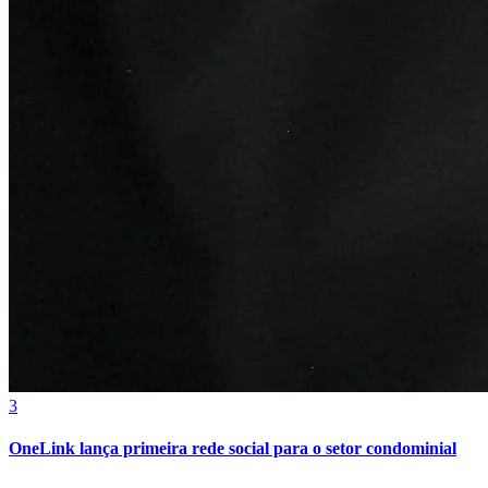
3
Atlético-MG
OneLink lança primeira rede social para o setor condominial