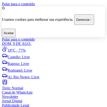
Pular para o conteúdo
Usamos cookies para melhorar sua experiência.
Gerenciar
Aceitar
Pular para o conteúdo
DOM, 9 DE AGO.
18°C
· 77%
Castello
:
Livre
Raposo
:
Livre
Rodoanel
:
Livre
Al. Rio Negro
:
Livre
Trem:
Normal
Canal de WhatsApp
Newsletter
Jornal Digital
Publicidade Legal