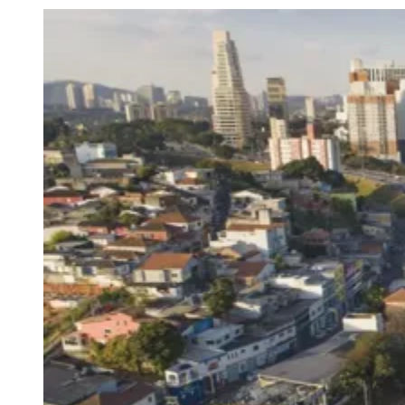
Julio
Jardim Líbano
Jardim Maria Cristina
Jardim Maria Helena
Jardim
Mutinga
Jardim Paraíso
Jardim Paulista
Jardim Reginalice
Jardim São
Luís
Jardim São Pedro
Jardim São Silvestre
Jardim Silveira
Jardim
Tupã
Jardim Tupanci
Mutinga
Nova Aldeinha
Osasco
Parque dos
Camargos
Parque Imperial
Parque Santa Luzia
Parque Viana
Pirapora
do Bom Jesus
Recanto Phrynéa
Santana de
Parnaíba
Silveira
Tamboré
Vale do Sol
Vila Barros
Vila Boa Vista
Vila
do Conde
Vila Engenho Novo
Vila Márcia
Vila Nossa Sra. da
Escada
Vila Porto
Votupoca
Para Sua Empresa
Anuncie no Portal
Guia de Empresas
Divulgar Vagas
Novo
Publicidade Legal
Negócios Regionais
Turismo
Segurança Regional
Hospitais Estaduais
Parques & Represas
Cidades da Região
Santana de Parnaíba
Osasco
Carapicuíba
Jandira
Itapevi
Cotia
Pirapora
do Bom Jesus
Araçariguama
Cajamar
Caieiras
Franco da