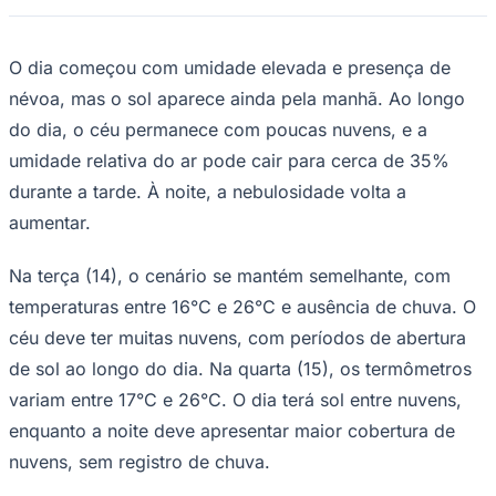
NBA
NFL
Fórmula 1
O dia começou com umidade elevada e presença de
UFC
Tênis (ATP)
névoa, mas o sol aparece ainda pela manhã. Ao longo
MLB
do dia, o céu permanece com poucas nuvens, e a
NHL
Atletismo
umidade relativa do ar pode cair para cerca de 35%
Vôlei
NBB
durante a tarde. À noite, a nebulosidade volta a
aumentar.
Competições de Futebol
Brasileirão Série A
Na terça (14), o cenário se mantém semelhante, com
Brasileirão Série B
Paulistão
temperaturas entre 16°C e 26°C e ausência de chuva. O
Copa do Brasil
céu deve ter muitas nuvens, com períodos de abertura
Libertadores
Sul-Americana
de sol ao longo do dia. Na quarta (15), os termômetros
Copa América
variam entre 17°C e 26°C. O dia terá sol entre nuvens,
Champions League
Premier League
enquanto a noite deve apresentar maior cobertura de
La Liga
nuvens, sem registro de chuva.
Bundesliga
Mundial 2026