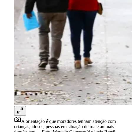
Rocha
Francisco Morato
Taboão da Serra
Embu das Artes
São Roque
Para Sua Empresa
Anuncie Regional
Guia de Empresas
Vagas na Região
Novo
Hub de Negócios
Guia Comercial
Selo Verificado
Portal Educacional
Agenda de Vestibulares
Vagas de Emprego
Concursos
Panorama Econômico
Panorama Econômico
Para Sua Empresa
Anuncie no Portal
Verificar Empresa
Novo
Anunciar Vagas
Novo
A orientação é que moradores tenham atenção com
Publicidade Legal
crianças, idosos, pessoas em situação de rua e animais
domésticos
—
Foto:
Marcelo Camargo/Agência Brasil