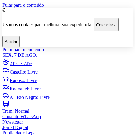
Pular para o conteúdo
Usamos cookies para melhorar sua experiência.
Gerenciar
Aceitar
Pular para o conteúdo
SEX, 7 DE AGO.
21°C
· 73%
Castello
:
Livre
Raposo
:
Livre
Rodoanel
:
Livre
Al. Rio Negro
:
Livre
Trem:
Normal
Canal de WhatsApp
Newsletter
Jornal Digital
Publicidade Legal