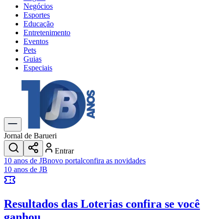
Negócios
Esportes
Educação
Entretenimento
Eventos
Pets
Guias
Especiais
Explore Tudo
Últimas Notícias
Previsão do Tempo
Trânsito e Rotas
Dia a Dia & Lazer
Jornal de Barueri
Transportes
Entrar
Gastronomia
10 anos de JB
novo portal
confira as novidades
Cinema & Shows
10 anos de JB
Jogos
Novo
Para Sua Empresa
Resultados das Loterias
confira se você
Anuncie no Portal
Cadastrar Empresa
ganhou