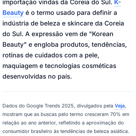
Ceará
Imagem gerada por IA/ChatGPT
—
Foto:
Divulgação
O avanço do mercado de K-Beauty no
Brasil tem provocado impactos diretos na
cadeia logística internacional,
especialmente nas operações de
importação vindas da Coreia do Sul.
K-