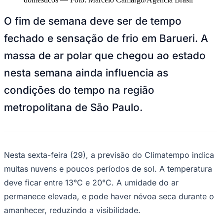
NBA
NFL
O fim de semana deve ser de tempo
Fórmula 1
UFC
fechado e sensação de frio em Barueri. A
Tênis (ATP)
MLB
massa de ar polar que chegou ao estado
NHL
Atletismo
nesta semana ainda influencia as
Vôlei
NBB
condições do tempo na região
Competições de Futebol
metropolitana de São Paulo.
Brasileirão Série A
Brasileirão Série B
Paulistão
Copa do Brasil
Libertadores
Nesta sexta-feira (29), a previsão do Climatempo indica
Sul-Americana
muitas nuvens e poucos períodos de sol. A temperatura
Copa América
Champions League
deve ficar entre 13°C e 20°C. A umidade do ar
Premier League
permanece elevada, e pode haver névoa seca durante o
La Liga
Bundesliga
amanhecer, reduzindo a visibilidade.
Mundial 2026