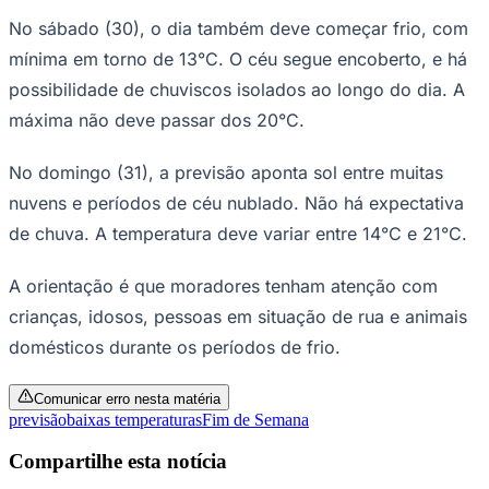
Times - Ir direto
No sábado (30), o dia também deve começar frio, com
mínima em torno de 13°C. O céu segue encoberto, e há
possibilidade de chuviscos isolados ao longo do dia. A
máxima não deve passar dos 20°C.
No domingo (31), a previsão aponta sol entre muitas
nuvens e períodos de céu nublado. Não há expectativa
de chuva. A temperatura deve variar entre 14°C e 21°C.
A orientação é que moradores tenham atenção com
crianças, idosos, pessoas em situação de rua e animais
domésticos durante os períodos de frio.
Comunicar erro nesta matéria
previsão
baixas temperaturas
Fim de Semana
Compartilhe esta notícia