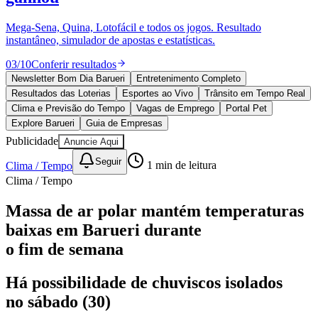
Divulgar Vagas
Novo
Publicidade Legal
Mega-Sena, Quina, Lotofácil e todos os jogos. Resultado
instantâneo, simulador de apostas e estatísticas.
Política
Eleições
03
/
10
Conferir resultados
Esportes
Saúde
Newsletter Bom Dia Barueri
Entretenimento Completo
Segurança
Resultados das Loterias
Esportes ao Vivo
Trânsito em Tempo Real
Cultura
Clima e Previsão do Tempo
Vagas de Emprego
Portal Pet
Meio Ambiente
Explore Barueri
Guia de Empresas
Obras
Publicidade
Anuncie Aqui
Educação
Seguir
Clima / Tempo
1
min de leitura
Bairros de Barueri
Clima / Tempo
Selecione sua região
Para notícias da sua região
Massa de ar polar mantém temperaturas
baixas em Barueri durante
Aldeia
Aldeia da Serra
Aldeia de Barueri
Alphaville
Bairro
Jubran
Belval
Bethaville
Boa
o fim de semana
Vista
Califórnia
Carapicuíba
Centro
Chácaras Marco
Cidades da
Região
Cotia
Cruz Preta
Engenho Novo
Fazenda
Há possibilidade de chuviscos isolados
Militar
Itapevi
Jandira
Jardim Audir
Jardim Belval
Jardim
Califórnia
Jardim dos Altos
Jardim dos Camargos
Jardim
no sábado (30)
Esperança
Jardim Graziela
Jardim Iracema
Jardim Itaquiti
Jardim