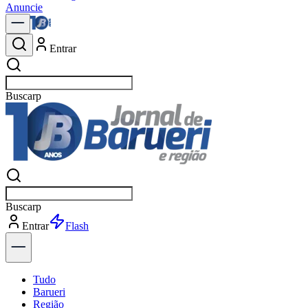
Anuncie
Entrar
Buscar
notí
Buscar
notí
Entrar
Explorar
Tudo
Barueri
Região