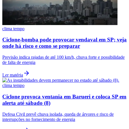
clima tempo
Ciclone-bomba pode provocar vendaval em SP; veja
onde há risco e como se preparar
Previsão indica rajadas de até 100 km/h, chuva forte e possibilidade
de falta de energia
Ler matéria
clima tempo
Ciclone provoca ventania em Barueri e coloca SP em
alerta até sábado (8)
Flamengo
Defesa Civil prevê chuva isolada, queda de árvores e risco de
interrupções no fornecimento de energia