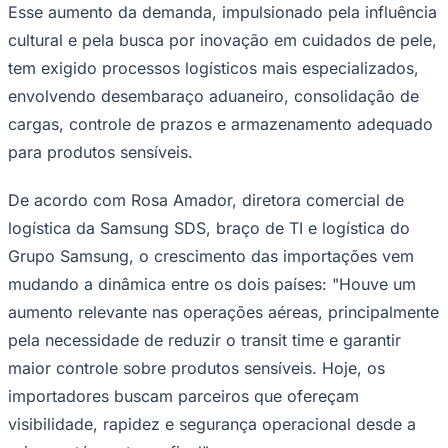
Beauty
é o termo usado para definir a
indústria de beleza e skincare da Coreia
do Sul. A expressão vem de "Korean
Beauty" e engloba produtos, tendências,
rotinas de cuidados com a pele,
maquiagem e tecnologias cosméticas
Goiás
desenvolvidas no país.
Dados do Google Trends 2025, divulgados pela
Veja
,
mostram que as buscas pelo termo cresceram 70% em
relação ao ano anterior, refletindo a aproximação do
consumidor brasileiro às tendências de beleza asiática.
Esse aumento da demanda, impulsionado pela influência