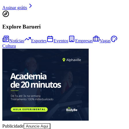
Assinar grátis
Explore Barueri
Notícias
Esportes
Eventos
Empresas
Vagas
Cultura
Bragantino
Publicidade
Anuncie Aqui