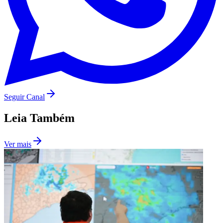
Seguir Canal
Leia Também
São Paulo
Ver mais