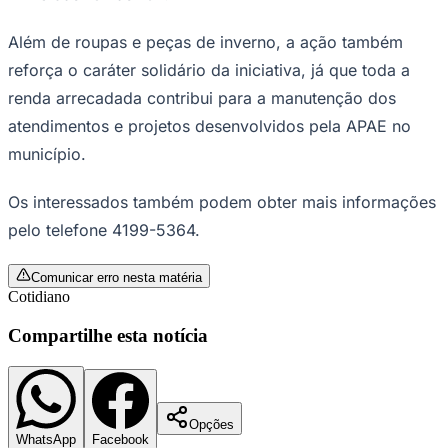
Ação também reforça o caráter solidário da
iniciativa
—
Foto:
Ron Lach/Pexels
A
APAE Barueri
promove entre os dias 8 e
12 de junho mais uma edição do
tradicional Bazar de Inverno, com peças
Ceará
de qualidade, preços especiais e foco na
arrecadação de recursos para a
instituição.
O evento será realizado na sede da entidade, localizada
na Estrada dos Pinheiros, 1420, no Parque Viana, em
Barueri. O atendimento ao público acontece das 9h às
12h e das 13h às 16h.