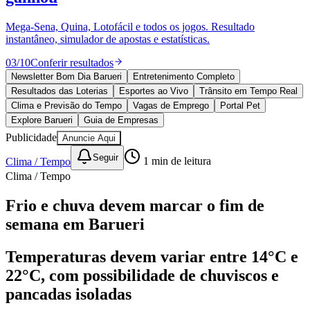
Divulgar Vagas
Novo
Publicidade Legal
Mega-Sena, Quina, Lotofácil e todos os jogos. Resultado
instantâneo, simulador de apostas e estatísticas.
Política
Eleições
03
/
10
Conferir resultados
Esportes
Saúde
Newsletter Bom Dia Barueri
Entretenimento Completo
Segurança
Resultados das Loterias
Esportes ao Vivo
Trânsito em Tempo Real
Cultura
Clima e Previsão do Tempo
Vagas de Emprego
Portal Pet
Meio Ambiente
Explore Barueri
Guia de Empresas
Obras
Publicidade
Anuncie Aqui
Educação
Seguir
Clima / Tempo
1
min de leitura
Bairros de Barueri
Clima / Tempo
Selecione sua região
Para notícias da sua região
Frio e chuva devem marcar o fim de
semana em Barueri
Aldeia
Aldeia da Serra
Aldeia de Barueri
Alphaville
Bairro
Jubran
Belval
Bethaville
Boa
Vista
Califórnia
Carapicuíba
Centro
Chácaras Marco
Cidades da
Temperaturas devem variar entre 14°C e
Região
Cotia
Cruz Preta
Engenho Novo
Fazenda
22°C, com possibilidade de chuviscos e
Militar
Itapevi
Jandira
Jardim Audir
Jardim Belval
Jardim
Califórnia
Jardim dos Altos
Jardim dos Camargos
Jardim
pancadas isoladas
Esperança
Jardim Graziela
Jardim Iracema
Jardim Itaquiti
Jardim