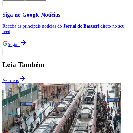
Além de roupas e peças de inverno, a ação também
reforça o caráter solidário da iniciativa, já que toda a
renda arrecadada contribui para a manutenção dos
atendimentos e projetos desenvolvidos pela APAE no
município.
Os interessados também podem obter mais informações
pelo telefone 4199-5364.
Goiás
Comunicar erro nesta matéria
Cotidiano
Compartilhe esta notícia
Opções
WhatsApp
Facebook