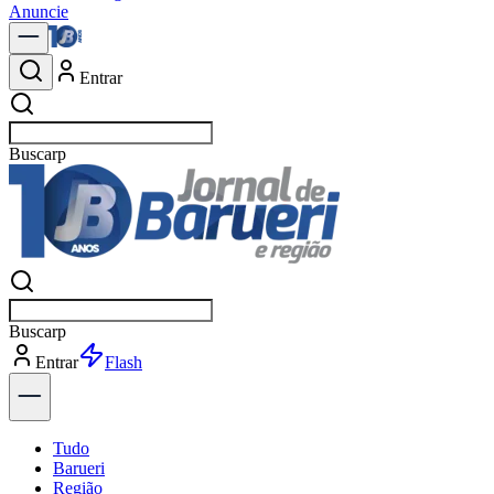
Anuncie
Entrar
Buscar
notícia
Buscar
notícia
Entrar
Explorar
Tudo
Barueri
Região