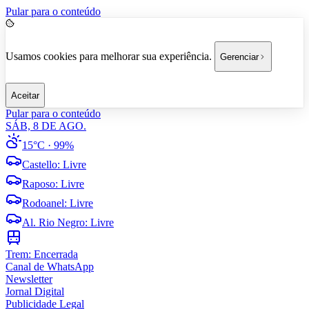
Pular para o conteúdo
Usamos cookies para melhorar sua experiência.
Gerenciar
Aceitar
Pular para o conteúdo
SÁB, 8 DE AGO.
15°C
· 99%
Castello
:
Livre
Raposo
:
Livre
Rodoanel
:
Livre
Al. Rio Negro
:
Livre
Trem:
Encerrada
Canal de WhatsApp
Newsletter
Jornal Digital
Publicidade Legal