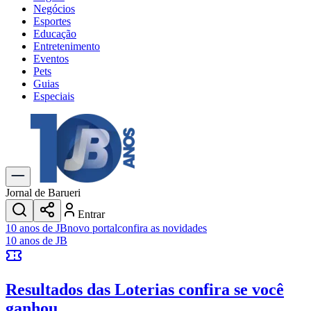
Negócios
Esportes
Educação
Entretenimento
Eventos
Pets
Guias
Especiais
Explore Tudo
Últimas Notícias
Previsão do Tempo
Trânsito e Rotas
Dia a Dia & Lazer
Jornal de Barueri
Transportes
Entrar
Gastronomia
10 anos de JB
novo portal
confira as novidades
Cinema & Shows
10 anos de JB
Jogos
Novo
Para Sua Empresa
Resultados das Loterias
confira se você
Anuncie no Portal
Cadastrar Empresa
ganhou