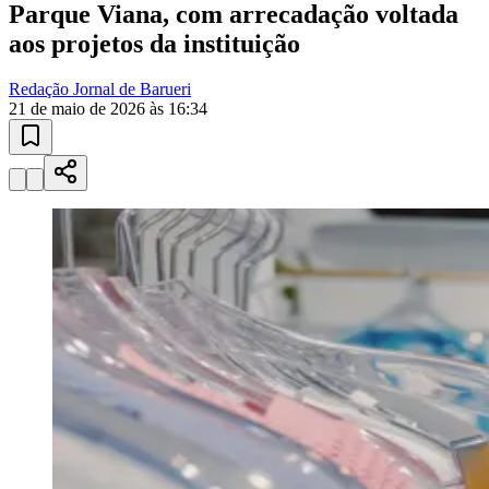
Esportes ao Vivo
placares e tabelas
atualizadas
Paulistão, Brasileirão, Champions League e mais. Placar em tempo
real, classificação e notícias esportivas.
04
/
10
Acompanhar jogos
Newsletter Bom Dia Barueri
Entretenimento Completo
Resultados das Loterias
Esportes ao Vivo
Trânsito em Tempo Real
Clima e Previsão do Tempo
Vagas de Emprego
Portal Pet
Explore Barueri
Guia de Empresas
Publicidade
Anuncie Aqui
Seguir
Cotidiano
1
min de leitura
Cotidiano
APAE Barueri realiza bazar de inverno
com peças a preços especiais
Evento acontece de 8 a 12 de junho, no