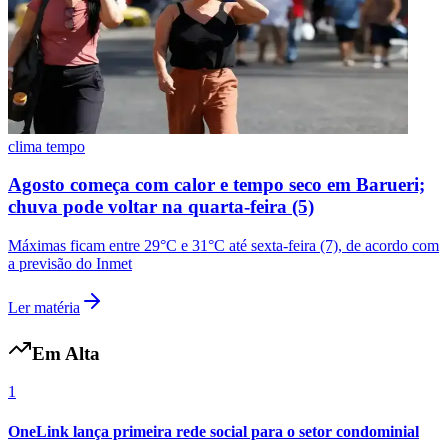
clima tempo
Agosto começa com calor e tempo seco em Barueri;
chuva pode voltar na quarta-feira (5)
Máximas ficam entre 29°C e 31°C até sexta-feira (7), de acordo com
a previsão do Inmet
Ler matéria
Em Alta
1
OneLink lança primeira rede social para o setor condominial