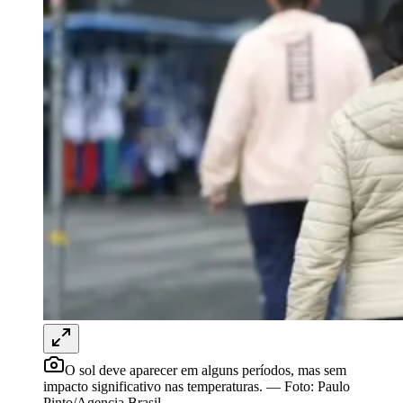
Rocha
Francisco Morato
Taboão da Serra
Embu das Artes
São Roque
Para Sua Empresa
Anuncie Regional
Guia de Empresas
Vagas na Região
Novo
Hub de Negócios
Guia Comercial
Selo Verificado
Portal Educacional
Agenda de Vestibulares
Vagas de Emprego
Concursos
Panorama Econômico
Panorama Econômico
Para Sua Empresa
Anuncie no Portal
Verificar Empresa
Novo
Anunciar Vagas
Novo
O sol deve aparecer em alguns períodos, mas sem
Publicidade Legal
impacto significativo nas temperaturas.
—
Foto:
Paulo
Pinto/Agencia Brasil