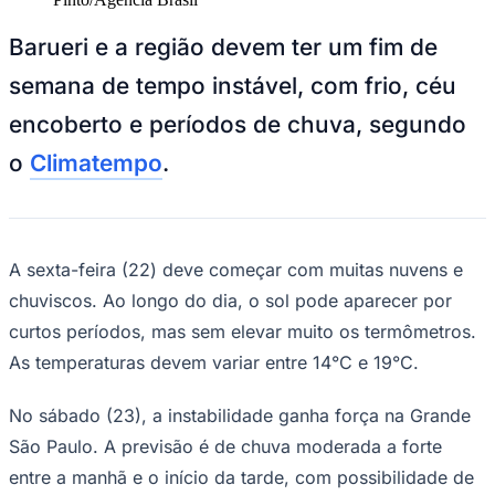
NBA
NFL
Barueri e a região devem ter um fim de
Fórmula 1
UFC
semana de tempo instável, com frio, céu
Tênis (ATP)
MLB
encoberto e períodos de chuva, segundo
NHL
Atletismo
o
Climatempo
.
Vôlei
NBB
Competições de Futebol
Brasileirão Série A
A sexta-feira (22) deve começar com muitas nuvens e
Brasileirão Série B
chuviscos. Ao longo do dia, o sol pode aparecer por
Paulistão
Copa do Brasil
curtos períodos, mas sem elevar muito os termômetros.
Libertadores
As temperaturas devem variar entre 14°C e 19°C.
Sul-Americana
Copa América
Champions League
No sábado (23), a instabilidade ganha força na Grande
Premier League
La Liga
São Paulo. A previsão é de chuva moderada a forte
Bundesliga
entre a manhã e o início da tarde, com possibilidade de
Mundial 2026