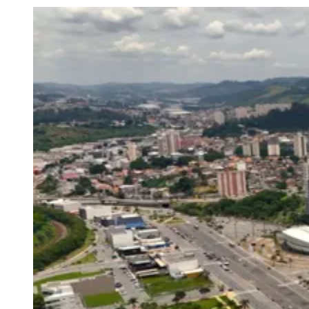
Julio
Jardim Líbano
Jardim Maria Cristina
Jardim Maria Helena
Jardim
Mutinga
Jardim Paraíso
Jardim Paulista
Jardim Reginalice
Jardim São
Luís
Jardim São Pedro
Jardim São Silvestre
Jardim Silveira
Jardim
Tupã
Jardim Tupanci
Mutinga
Nova Aldeinha
Osasco
Parque dos
Camargos
Parque Imperial
Parque Santa Luzia
Parque Viana
Pirapora
do Bom Jesus
Recanto Phrynéa
Santana de
Parnaíba
Silveira
Tamboré
Vale do Sol
Vila Barros
Vila Boa Vista
Vila
do Conde
Vila Engenho Novo
Vila Márcia
Vila Nossa Sra. da
Escada
Vila Porto
Votupoca
Para Sua Empresa
Anuncie no Portal
Guia de Empresas
Divulgar Vagas
Novo
Publicidade Legal
Negócios Regionais
Turismo
Segurança Regional
Hospitais Estaduais
Parques & Represas
Cidades da Região
Santana de Parnaíba
Osasco
Carapicuíba
Jandira
Itapevi
Cotia
Pirapora
do Bom Jesus
Araçariguama
Cajamar
Caieiras
Franco da