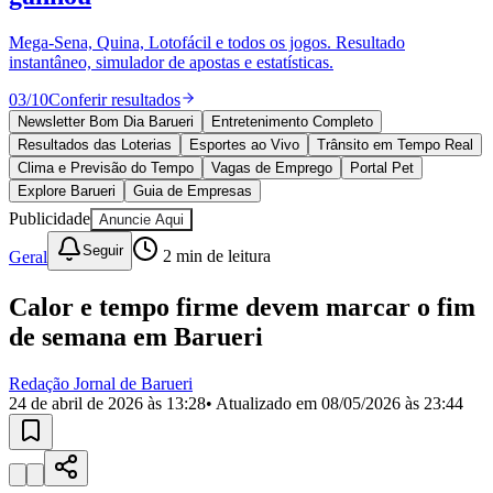
Divulgar Vagas
Novo
Publicidade Legal
Mega-Sena, Quina, Lotofácil e todos os jogos. Resultado
instantâneo, simulador de apostas e estatísticas.
Política
Eleições
03
/
10
Conferir resultados
Esportes
Saúde
Newsletter Bom Dia Barueri
Entretenimento Completo
Segurança
Resultados das Loterias
Esportes ao Vivo
Trânsito em Tempo Real
Cultura
Clima e Previsão do Tempo
Vagas de Emprego
Portal Pet
Meio Ambiente
Explore Barueri
Guia de Empresas
Obras
Publicidade
Anuncie Aqui
Educação
Seguir
Geral
2
min de leitura
Bairros de Barueri
Calor e tempo firme devem marcar o fim
Selecione sua região
Para notícias da sua região
de semana em Barueri
Aldeia
Aldeia da Serra
Aldeia de Barueri
Alphaville
Bairro
Jubran
Belval
Bethaville
Boa
Redação Jornal de Barueri
Vista
Califórnia
Carapicuíba
Centro
Chácaras Marco
Cidades da
24 de abril de 2026 às 13:28
• Atualizado em
08/05/2026 às 23:44
Região
Cotia
Cruz Preta
Engenho Novo
Fazenda
Militar
Itapevi
Jandira
Jardim Audir
Jardim Belval
Jardim
Califórnia
Jardim dos Altos
Jardim dos Camargos
Jardim
Esperança
Jardim Graziela
Jardim Iracema
Jardim Itaquiti
Jardim