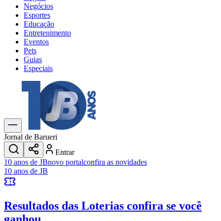
Negócios
Esportes
Educação
Entretenimento
Eventos
Pets
Guias
Especiais
Explore Tudo
Últimas Notícias
Previsão do Tempo
Trânsito e Rotas
Dia a Dia & Lazer
Jornal de Barueri
Transportes
Entrar
Gastronomia
10 anos de JB
novo portal
confira as novidades
Cinema & Shows
10 anos de JB
Jogos
Novo
Para Sua Empresa
Resultados das Loterias
confira se você
Anuncie no Portal
Cadastrar Empresa
ganhou