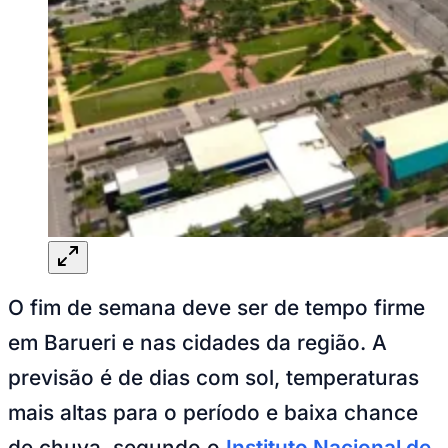
Rocha
Francisco Morato
Taboão da Serra
Embu das Artes
São Roque
Para Sua Empresa
Anuncie Regional
Guia de Empresas
Vagas na Região
Novo
Hub de Negócios
Guia Comercial
Selo Verificado
Portal Educacional
Agenda de Vestibulares
Vagas de Emprego
Concursos
Panorama Econômico
Panorama Econômico
O fim de semana deve ser de tempo firme
Para Sua Empresa
em Barueri e nas cidades da região. A
Anuncie no Portal
previsão é de dias com sol, temperaturas
Verificar Empresa
Novo
Anunciar Vagas
Novo
mais altas para o período e baixa chance
Publicidade Legal
de chuva, segundo o
Instituto Nacional de