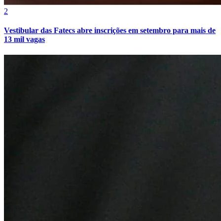
2
Vestibular das Fatecs abre inscrições em setembro para mais de
13 mil vagas
Botafogo