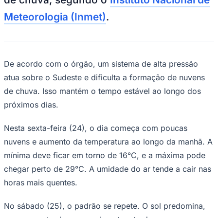
NBA
NFL
Meteorologia (Inmet)
.
Fórmula 1
UFC
Tênis (ATP)
MLB
NHL
De acordo com o órgão, um sistema de alta pressão
Atletismo
Vôlei
atua sobre o Sudeste e dificulta a formação de nuvens
NBB
de chuva. Isso mantém o tempo estável ao longo dos
Competições de Futebol
próximos dias.
Brasileirão Série A
Brasileirão Série B
Nesta sexta-feira (24), o dia começa com poucas
Paulistão
nuvens e aumento da temperatura ao longo da manhã. A
Copa do Brasil
Libertadores
mínima deve ficar em torno de 16°C, e a máxima pode
Sul-Americana
chegar perto de 29°C. A umidade do ar tende a cair nas
Copa América
Champions League
horas mais quentes.
Premier League
La Liga
Bundesliga
No sábado (25), o padrão se repete. O sol predomina,
Mundial 2026