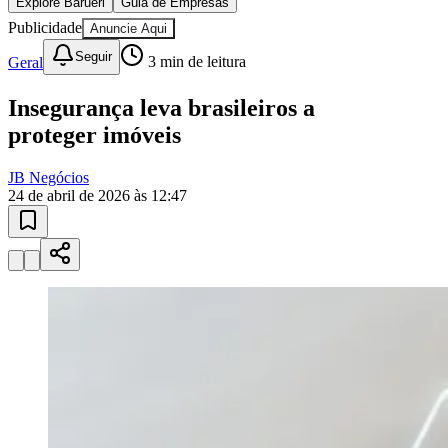
Juventude
10 anos de JB
novo portal
confira as novidades
10 anos de JB
Esportes ao Vivo
placares e tabelas
atualizadas
Paulistão, Brasileirão, Champions League e mais. Placar em tempo
real, classificação e notícias esportivas.
04
/
10
Acompanhar jogos
Newsletter Bom Dia Barueri
Entretenimento Completo
Resultados das Loterias
Esportes ao Vivo
Trânsito em Tempo Real
Clima e Previsão do Tempo
Vagas de Emprego
Portal Pet
Explore Barueri
Guia de Empresas