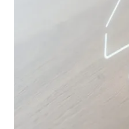
Publicidade
Anuncie Aqui
Seguir
Geral
3
min de leitura
Insegurança leva brasileiros a
proteger imóveis
Ceará
JB Negócios
24 de abril de 2026 às 12:47