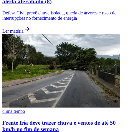
alerta até sábado (8)
Defesa Civil prevê chuva isolada, queda de árvores e risco de
interrupções no fornecimento de energia
Ler matéria
clima tempo
Flamengo
Frente fria deve trazer chuva e ventos de até 50
km/h no fim de semana