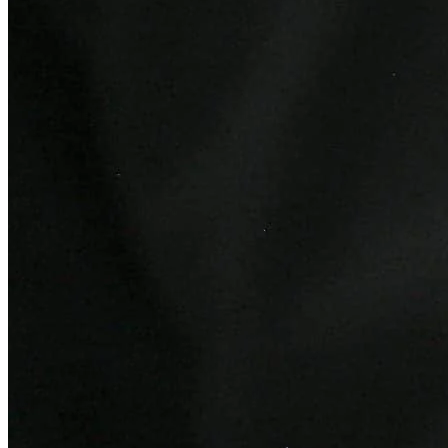
Atlético-MG