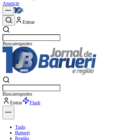
Anuncie
Entrar
Buscar
política
Buscar
política
Entrar
Explorar
Tudo
Barueri
Região