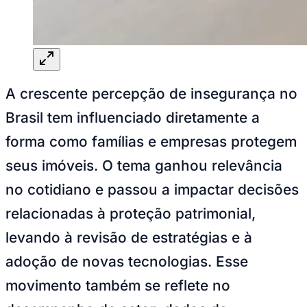
Goiás