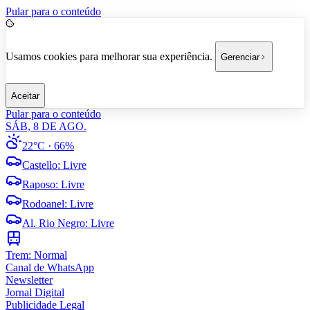
Pular para o conteúdo
Usamos cookies para melhorar sua experiência.
Gerenciar
Aceitar
Pular para o conteúdo
SÁB, 8 DE AGO.
22°C
· 66%
Castello
:
Livre
Raposo
:
Livre
Rodoanel
:
Livre
Al. Rio Negro
:
Livre
Trem:
Normal
Canal de WhatsApp
Newsletter
Jornal Digital
Publicidade Legal