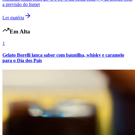
a previsão do Inmet
Fluminense
Ler matéria
Em Alta
1
Gelato Borelli lança sabor com baunilha, whisky e caramelo
para o Dia dos Pais