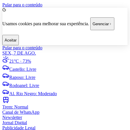
Pular para o conteúdo
Usamos cookies para melhorar sua experiência.
Gerenciar
Aceitar
Pular para o conteúdo
SEX, 7 DE AGO.
21°C
· 73%
Castello
:
Livre
Raposo
:
Livre
Rodoanel
:
Livre
Al. Rio Negro
:
Moderado
Trem:
Normal
Canal de WhatsApp
Newsletter
Jornal Digital
Publicidade Legal