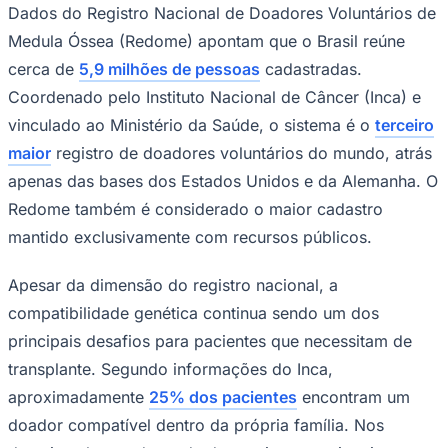
conscientização sobre a doação de
medula óssea, reforça, neste ano, a
importância da ampliação e da renovação
contínua do cadastro de voluntários no
Brasil. Embora o país possua um dos
maiores registros de doadores do mundo,
milhares de pacientes ainda aguardam a
Goiás
identificação de um doador compatível
para realizar o transplante, procedimento
essencial no tratamento de diversas
doenças hematológicas.