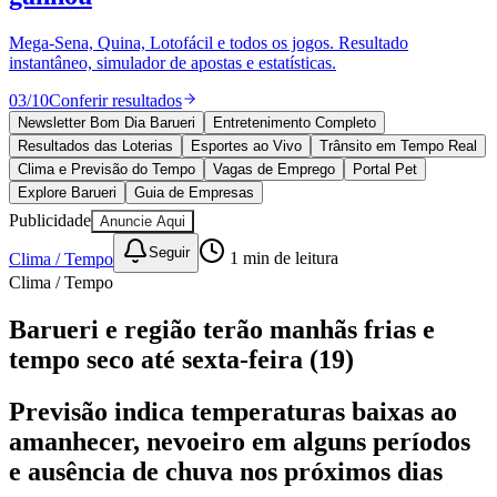
Divulgar Vagas
Novo
Publicidade Legal
Mega-Sena, Quina, Lotofácil e todos os jogos. Resultado
instantâneo, simulador de apostas e estatísticas.
Política
Eleições
03
/
10
Conferir resultados
Esportes
Saúde
Newsletter Bom Dia Barueri
Entretenimento Completo
Segurança
Resultados das Loterias
Esportes ao Vivo
Trânsito em Tempo Real
Cultura
Clima e Previsão do Tempo
Vagas de Emprego
Portal Pet
Meio Ambiente
Explore Barueri
Guia de Empresas
Obras
Publicidade
Anuncie Aqui
Educação
Seguir
Clima / Tempo
1
min de leitura
Bairros de Barueri
Clima / Tempo
Selecione sua região
Para notícias da sua região
Barueri e região terão manhãs frias e
tempo seco até sexta-feira (19)
Aldeia
Aldeia da Serra
Aldeia de Barueri
Alphaville
Bairro
Jubran
Belval
Bethaville
Boa
Vista
Califórnia
Carapicuíba
Centro
Chácaras Marco
Cidades da
Previsão indica temperaturas baixas ao
Região
Cotia
Cruz Preta
Engenho Novo
Fazenda
amanhecer, nevoeiro em alguns períodos
Militar
Itapevi
Jandira
Jardim Audir
Jardim Belval
Jardim
Califórnia
Jardim dos Altos
Jardim dos Camargos
Jardim
e ausência de chuva nos próximos dias
Esperança
Jardim Graziela
Jardim Iracema
Jardim Itaquiti
Jardim