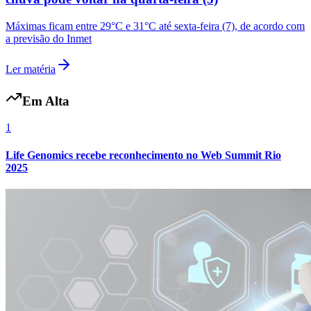
Fluminense
Máximas ficam entre 29°C e 31°C até sexta-feira (7), de acordo com
a previsão do Inmet
Ler matéria
Em Alta
1
Life Genomics recebe reconhecimento no Web Summit Rio
2025