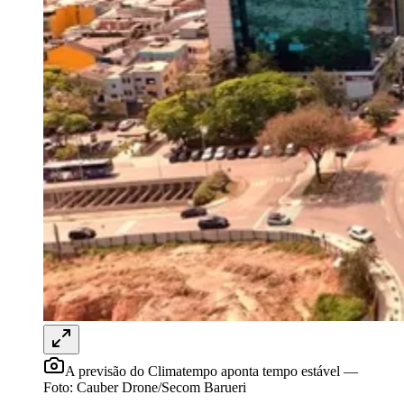
Rocha
Francisco Morato
Taboão da Serra
Embu das Artes
São Roque
Para Sua Empresa
Anuncie Regional
Guia de Empresas
Vagas na Região
Novo
Hub de Negócios
Guia Comercial
Selo Verificado
Portal Educacional
Agenda de Vestibulares
Vagas de Emprego
Concursos
Panorama Econômico
Panorama Econômico
Para Sua Empresa
Anuncie no Portal
Verificar Empresa
Novo
Anunciar Vagas
Novo
A previsão do Climatempo aponta tempo estável
—
Publicidade Legal
Foto:
Cauber Drone/Secom Barueri