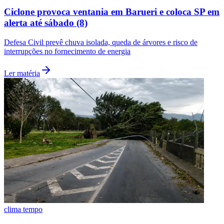
Ciclone provoca ventania em Barueri e coloca SP em
alerta até sábado (8)
Defesa Civil prevê chuva isolada, queda de árvores e risco de
interrupções no fornecimento de energia
Ler matéria
Flamengo
clima tempo