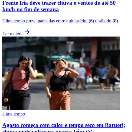
Frente fria deve trazer chuva e ventos de até 50
km/h no fim de semana
Climatempo prevê pancadas entre quinta-feira (6) e sábado (8)
Ler matéria
clima tempo
Agosto começa com calor e tempo seco em Barueri;
chuva pode voltar na quarta-feira (5)