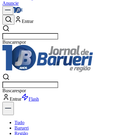
Anuncie
Entrar
Buscar
not
Buscar
not
Entrar
Explorar
Tudo
Barueri
Região