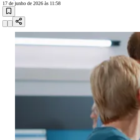
Sport
Esportes ao Vivo
placares e tabelas
atualizadas
Paulistão, Brasileirão, Champions League e mais. Placar em tempo
real, classificação e notícias esportivas.
04
/
10
Acompanhar jogos
Newsletter Bom Dia Barueri
Entretenimento Completo
Resultados das Loterias
Esportes ao Vivo
Trânsito em Tempo Real
Clima e Previsão do Tempo
Vagas de Emprego
Portal Pet
Explore Barueri
Guia de Empresas
Publicidade
Anuncie Aqui
Seguir
Geral
3
min de leitura
Mais de 2,5 mil aguardam transplante de
medula no Brasil
Redação Jornal de Barueri
17 de junho de 2026 às 11:58