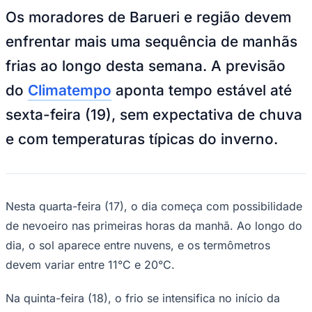
NBA
Os moradores de Barueri e região devem
NFL
Fórmula 1
enfrentar mais uma sequência de manhãs
UFC
Tênis (ATP)
frias ao longo desta semana. A previsão
MLB
NHL
do
Climatempo
aponta tempo estável até
Atletismo
Vôlei
sexta-feira (19), sem expectativa de chuva
NBB
e com temperaturas típicas do inverno.
Competições de Futebol
Brasileirão Série A
Brasileirão Série B
Paulistão
Copa do Brasil
Nesta quarta-feira (17), o dia começa com possibilidade
Libertadores
de nevoeiro nas primeiras horas da manhã. Ao longo do
Sul-Americana
Copa América
dia, o sol aparece entre nuvens, e os termômetros
Champions League
devem variar entre 11°C e 20°C.
Premier League
La Liga
Bundesliga
Na quinta-feira (18), o frio se intensifica no início da
Mundial 2026