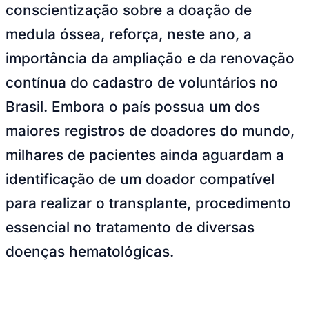
Ceará
Shutterstock
—
Foto:
Divulgação
A campanha Junho Laranja, dedicada à