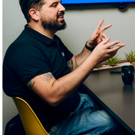
Atlético-MG