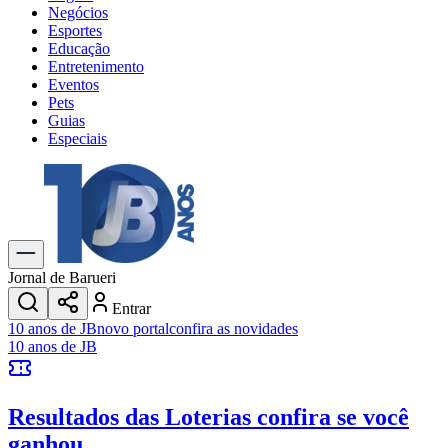
Negócios
Esportes
Educação
Entretenimento
Eventos
Pets
Guias
Especiais
Explore Tudo
Últimas Notícias
Previsão do Tempo
Trânsito e Rotas
Dia a Dia & Lazer
Jornal de Barueri
Transportes
Entrar
Gastronomia
10 anos de JB
novo portal
confira as novidades
Cinema & Shows
10 anos de JB
Jogos
Novo
Para Sua Empresa
Resultados das Loterias
confira se você
Anuncie no Portal
Cadastrar Empresa
ganhou