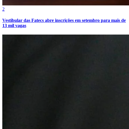
2
Vestibular das Fatecs abre inscrições em setembro para mais de
13 mil vagas
Botafogo