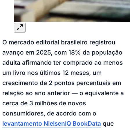
Goiás