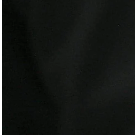
Atlético-MG