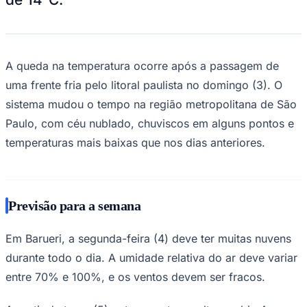
NBA
NFL
Fórmula 1
UFC
Tênis (ATP)
A queda na temperatura ocorre após a passagem de
MLB
NHL
uma frente fria pelo litoral paulista no domingo (3). O
Atletismo
sistema mudou o tempo na região metropolitana de São
Vôlei
NBB
Paulo, com céu nublado, chuviscos em alguns pontos e
Competições de Futebol
temperaturas mais baixas que nos dias anteriores.
Brasileirão Série A
Brasileirão Série B
Paulistão
Copa do Brasil
Previsão para a semana
Libertadores
Sul-Americana
Copa América
Em Barueri, a segunda-feira (4) deve ter muitas nuvens
Champions League
durante todo o dia. A umidade relativa do ar deve variar
Premier League
La Liga
entre 70% e 100%, e os ventos devem ser fracos.
Bundesliga
Mundial 2026