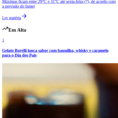
Máximas ficam entre 29°C e 31°C até sexta-feira (7), de acordo com
Fluminense
a previsão do Inmet
Ler matéria
Em Alta
1
Gelato Borelli lança sabor com baunilha, whisky e caramelo
para o Dia dos Pais