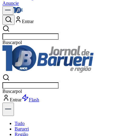
Anuncie
Entrar
Buscar
notí
Buscar
notí
Entrar
Explorar
Tudo
Barueri
Região