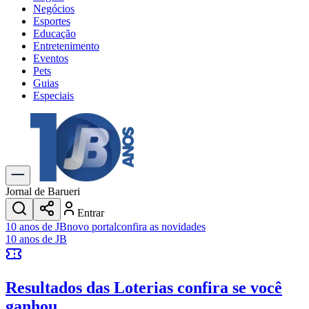
Negócios
Esportes
Educação
Entretenimento
Eventos
Pets
Guias
Especiais
Explore Tudo
Últimas Notícias
Previsão do Tempo
Trânsito e Rotas
Dia a Dia & Lazer
Jornal de Barueri
Transportes
Entrar
Gastronomia
10 anos de JB
novo portal
confira as novidades
Cinema & Shows
10 anos de JB
Jogos
Novo
Para Sua Empresa
Resultados das Loterias
confira se você
Anuncie no Portal
Cadastrar Empresa
ganhou