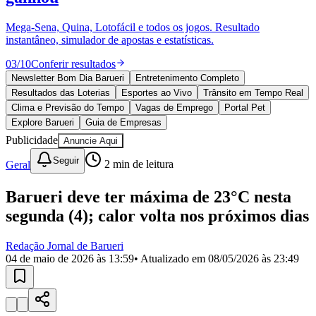
Divulgar Vagas
Novo
Publicidade Legal
Mega-Sena, Quina, Lotofácil e todos os jogos. Resultado
instantâneo, simulador de apostas e estatísticas.
Política
Eleições
03
/
10
Conferir resultados
Esportes
Saúde
Newsletter Bom Dia Barueri
Entretenimento Completo
Segurança
Resultados das Loterias
Esportes ao Vivo
Trânsito em Tempo Real
Cultura
Clima e Previsão do Tempo
Vagas de Emprego
Portal Pet
Meio Ambiente
Explore Barueri
Guia de Empresas
Obras
Publicidade
Anuncie Aqui
Educação
Seguir
Geral
2
min de leitura
Bairros de Barueri
Barueri deve ter máxima de 23°C nesta
Selecione sua região
Para notícias da sua região
segunda (4); calor volta nos próximos dias
Aldeia
Aldeia da Serra
Aldeia de Barueri
Alphaville
Bairro
Jubran
Belval
Bethaville
Boa
Redação Jornal de Barueri
Vista
Califórnia
Carapicuíba
Centro
Chácaras Marco
Cidades da
04 de maio de 2026 às 13:59
• Atualizado em
08/05/2026 às 23:49
Região
Cotia
Cruz Preta
Engenho Novo
Fazenda
Militar
Itapevi
Jandira
Jardim Audir
Jardim Belval
Jardim
Califórnia
Jardim dos Altos
Jardim dos Camargos
Jardim
Esperança
Jardim Graziela
Jardim Iracema
Jardim Itaquiti
Jardim