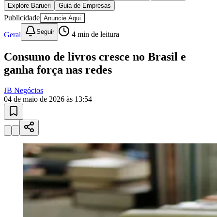
Juventude
10 anos de JB
novo portal
confira as novidades
10 anos de JB
Esportes ao Vivo
placares e tabelas
atualizadas
Paulistão, Brasileirão, Champions League e mais. Placar em tempo
real, classificação e notícias esportivas.
04
/
10
Acompanhar jogos
Newsletter Bom Dia Barueri
Entretenimento Completo
Resultados das Loterias
Esportes ao Vivo
Trânsito em Tempo Real
Clima e Previsão do Tempo
Vagas de Emprego
Portal Pet
Explore Barueri
Guia de Empresas