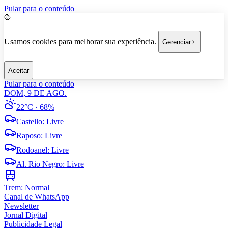
Pular para o conteúdo
Usamos cookies para melhorar sua experiência.
Gerenciar
Aceitar
Pular para o conteúdo
DOM, 9 DE AGO.
22°C
· 68%
Castello
:
Livre
Raposo
:
Livre
Rodoanel
:
Livre
Al. Rio Negro
:
Livre
Trem:
Normal
Canal de WhatsApp
Newsletter
Jornal Digital
Publicidade Legal