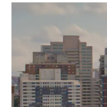
Julio
Jardim Líbano
Jardim Maria Cristina
Jardim Maria Helena
Jardim
Mutinga
Jardim Paraíso
Jardim Paulista
Jardim Reginalice
Jardim São
Luís
Jardim São Pedro
Jardim São Silvestre
Jardim Silveira
Jardim
Tupã
Jardim Tupanci
Mutinga
Nova Aldeinha
Osasco
Parque dos
Camargos
Parque Imperial
Parque Santa Luzia
Parque Viana
Pirapora
do Bom Jesus
Recanto Phrynéa
Santana de
Parnaíba
Silveira
Tamboré
Vale do Sol
Vila Barros
Vila Boa Vista
Vila
do Conde
Vila Engenho Novo
Vila Márcia
Vila Nossa Sra. da
Escada
Vila Porto
Votupoca
Para Sua Empresa
Anuncie no Portal
Guia de Empresas
Divulgar Vagas
Novo
Publicidade Legal
Negócios Regionais
Turismo
Segurança Regional
Hospitais Estaduais
Parques & Represas
Cidades da Região
Santana de Parnaíba
Osasco
Carapicuíba
Jandira
Itapevi
Cotia
Pirapora
do Bom Jesus
Araçariguama
Cajamar
Caieiras
Franco da