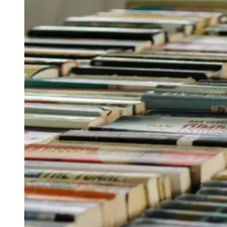
Publicidade
Anuncie Aqui
Seguir
Geral
4
min de leitura
Consumo de livros cresce no Brasil e
ganha força nas redes
Ceará
JB Negócios
04 de maio de 2026 às 13:54