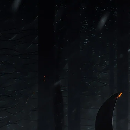
des da Região
Cotia
Cruz Preta
Engenho Novo
Fazenda
im Iracema
Jardim Itaquiti
Jardim Julio
Jardim Líbano
Jardim Maria
vestre
Jardim Silveira
Jardim Tupã
Jardim Tupanci
Mutinga
Nova
arnaíba
Silveira
Tamboré
Vale do Sol
Vila Barros
Vila Boa Vista
Vila do