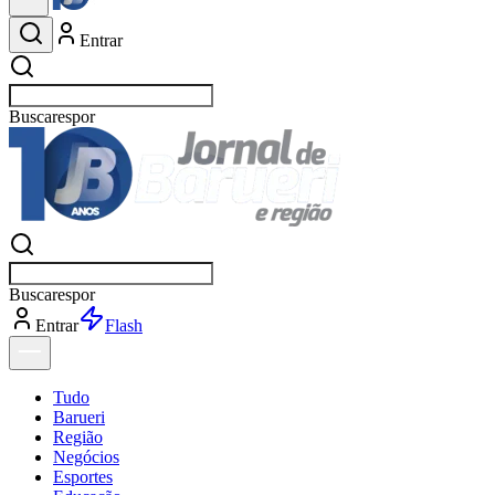
Entrar
Buscar
e
Buscar
e
Entrar
Flash
Tudo
Barueri
Região
Negócios
Esportes