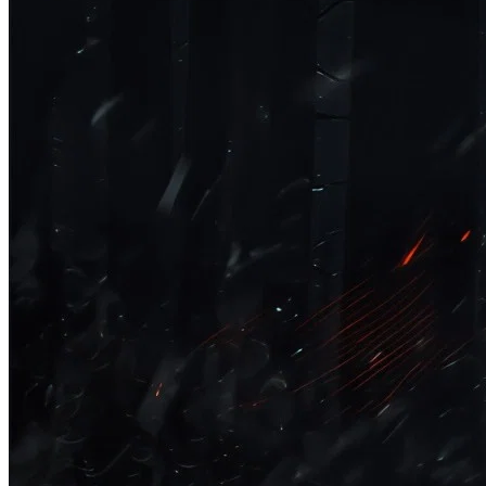
Publicidade Legal
Negócios Regionais
Turismo
Segurança Regional
Hospitais Estaduais
Parques & Represas
Cidades da Região
Santana de Parnaíba
Osasco
Carapicuíba
Jandira
Itapevi
Cotia
Pirapora 
Para Sua Empresa
Anuncie Regional
Guia de Empresas
Vagas na Região
Novo
Hub de Negócios
Guia Comercial
Selo Verificado
Portal Educacional
Agenda de Vestibulares
Vagas de Emprego
Concursos
Panorama Econômico