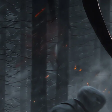
Morato
Taboão da Serra
Embu das Artes
São Roque