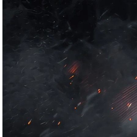
Panorama Econômico
Para Sua Empresa
Anuncie no Portal
Verificar Empresa
Novo
Anunciar Vagas
Novo
Publicidade Legal
NBA
NFL
Fórmula 1
UFC
Tênis (ATP)
MLB
NHL
Atletismo
Vôlei
NBB
Competições de Futebol
Brasileirão Série A
Brasileirão Série B
Paulistão