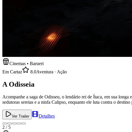
Cinemas •
Barueri
Em Cartaz
8.0
Aventura · Ação
A Odisseia
Acompanhe a saga de Odisseu, o lendário rei de Ítaca, em sua longa e 
sedutoras sereias e a ninfa Calipso, enquanto ele luta contra o destino
Detalhes
Ver Trailer
2
/
5