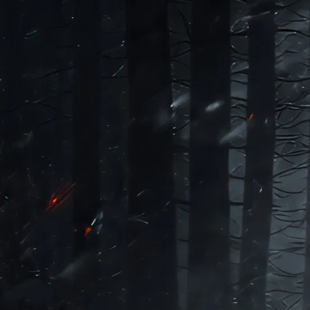
do Bom Jesus
Araçariguama
Cajamar
Caieiras
Franco da Rocha
Francisco 