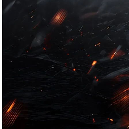
Copa do Brasil
Libertadores
Sul-Americana
Copa América
Champions League
Premier League
La Liga
Bundesliga
Mundial 2026
Times - Ir direto