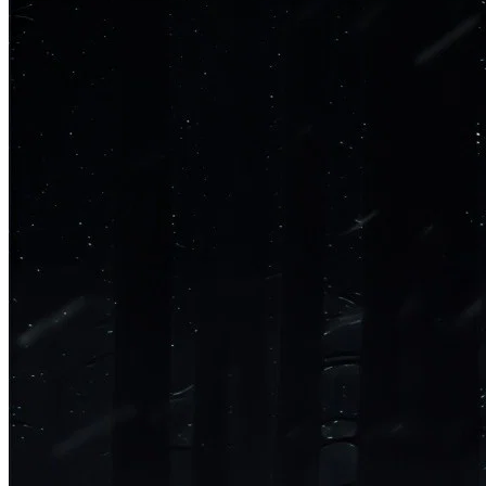
Política
Eleições
Esportes
Saúde
Segurança
Cultura
Meio Ambiente
Obras
Educação
Bairros de Barueri
Selecione sua região
Para notícias da sua região
Aldeia
Aldeia da Serra
Aldeia de Barueri
Alphaville
Bairro Jubran
Belva
Militar
Itapevi
Jandira
Jardim Audir
Jardim Belval
Jardim Califórnia
Jard
Cristina
Jardim Maria Helena
Jardim Mutinga
Jardim Paraíso
Jardim Pau
Aldeinha
Osasco
Parque dos Camargos
Parque Imperial
Parque Santa L
Conde
Vila Engenho Novo
Vila Márcia
Vila Nossa Sra. da Escada
Vila
Para Sua Empresa
Anuncie no Portal
Guia de Empresas
Divulgar Vagas
Novo