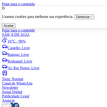
Pular para o conteúdo
Usamos cookies para melhorar sua experiência.
Gerenciar
Aceitar
Pular para o conteúdo
SÁB, 8 DE AGO.
16°C
· 96%
Castello
:
Livre
Raposo
:
Livre
Rodoanel
:
Livre
Al. Rio Negro
:
Livre
Trem:
Normal
Canal de WhatsApp
Newsletter
Jornal Digital
Publicidade Legal
Anuncie