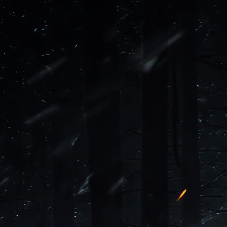
l
Bethaville
Boa Vista
Califórnia
Carapicuíba
Centro
Chácaras Marco
Cida
im dos Altos
Jardim dos Camargos
Jardim Esperança
Jardim Graziela
Jard
lista
Jardim Reginalice
Jardim São Luís
Jardim São Pedro
Jardim São Sil
uzia
Parque Viana
Pirapora do Bom Jesus
Recanto Phrynéa
Santana de P
 Porto
Votupoca