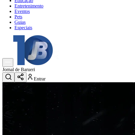
Educação
Entretenimento
Eventos
Pets
Guias
Especiais
Explore Tudo
Últimas Notícias
Previsão do Tempo
Trânsito e Rotas
Dia a Dia & Lazer
Jornal de Barueri
Transportes
Entrar
Gastronomia
Cinema & Shows
Jogos
Novo
Para Sua Empresa
Anuncie no Portal
Cadastrar Empresa
Divulgar Vagas
Novo
Publicidade Legal