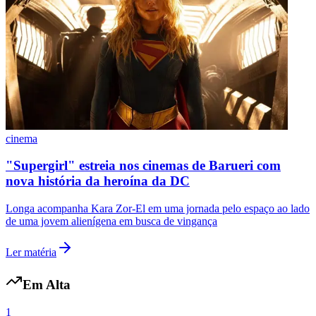
cinema
"Supergirl" estreia nos cinemas de Barueri com
nova história da heroína da DC
Longa acompanha Kara Zor-El em uma jornada pelo espaço ao lado
de uma jovem alienígena em busca de vingança
Ler matéria
Em Alta
1