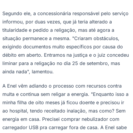
(Foto: Divulgação)
—
Foto:
morador sem energia
Barueri
Há quase um mês, uma família do bairro
Vila São João em Barueri está sem energia
na residência. De acordo com o morador
Ceará
Caio Moreira, eles se mudaram para um
apartamento no Condomínio Inspire em 19
de setembro e o local estava sem luz.
"Descobri depois de ir três vezes à Enel, e
inúmeras ligações, que havia mais de
R$1.500,00 de dívida do inquilino anterior",
contou.