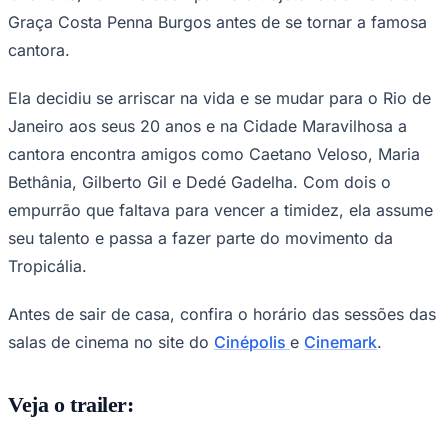
NBA
Graça Costa Penna Burgos antes de se tornar a famosa
NFL
Fórmula 1
cantora.
UFC
Tênis (ATP)
Ela decidiu se arriscar na vida e se mudar para o Rio de
MLB
NHL
Janeiro aos seus 20 anos e na Cidade Maravilhosa a
Atletismo
Vôlei
cantora encontra amigos como Caetano Veloso, Maria
NBB
Bethânia, Gilberto Gil e Dedé Gadelha. Com dois o
Competições de Futebol
empurrão que faltava para vencer a timidez, ela assume
seu talento e passa a fazer parte do movimento da
Brasileirão Série A
Brasileirão Série B
Tropicália.
Paulistão
Copa do Brasil
Libertadores
Antes de sair de casa, confira o horário das sessões das
Sul-Americana
salas de cinema no site do
Cinépolis
e
Cinemark
.
Copa América
Champions League
Premier League
La Liga
Veja o trailer:
Bundesliga
Mundial 2026