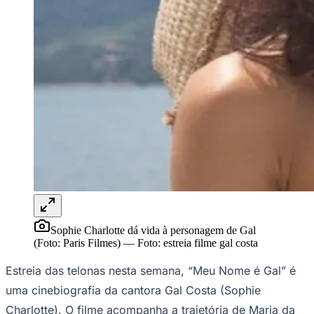
Rocha
Francisco Morato
Taboão da Serra
Embu das Artes
São Roque
Para Sua Empresa
Anuncie Regional
Guia de Empresas
Vagas na Região
Novo
Hub de Negócios
Guia Comercial
Selo Verificado
Portal Educacional
Agenda de Vestibulares
Vagas de Emprego
Concursos
Panorama Econômico
Panorama Econômico
Sophie Charlotte dá vida à personagem de Gal
Para Sua Empresa
(Foto: Paris Filmes)
—
Foto:
estreia filme gal costa
Anuncie no Portal
Estreia das telonas nesta semana, “Meu Nome é Gal” é
Verificar Empresa
Novo
Anunciar Vagas
Novo
uma cinebiografia da cantora Gal Costa (Sophie
Publicidade Legal
Charlotte). O filme acompanha a trajetória de Maria da