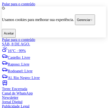
Pular para o conteúdo
Usamos cookies para melhorar sua experiência.
Gerenciar
Aceitar
Pular para o conteúdo
SÁB, 8 DE AGO.
16°C
· 99%
Castello
:
Livre
Raposo
:
Livre
Rodoanel
:
Livre
Al. Rio Negro
:
Livre
Trem:
Encerrada
Canal de WhatsApp
Newsletter
Jornal Digital
Publicidade Legal