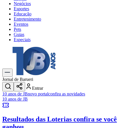
Negócios
Esportes
Educação
Entretenimento
Eventos
Pets
Guias
Especiais
Explore Tudo
Últimas Notícias
Previsão do Tempo
Trânsito e Rotas
Dia a Dia & Lazer
Jornal de Barueri
Transportes
Entrar
Gastronomia
10 anos de JB
novo portal
confira as novidades
Cinema & Shows
10 anos de JB
Jogos
Novo
Para Sua Empresa
Resultados das Loterias
confira se você
Anuncie no Portal
Cadastrar Empresa
ganhou