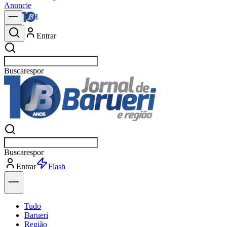
Anuncie
Entrar
Buscar
not
Buscar
not
Entrar
Explorar
Tudo
Barueri
Região