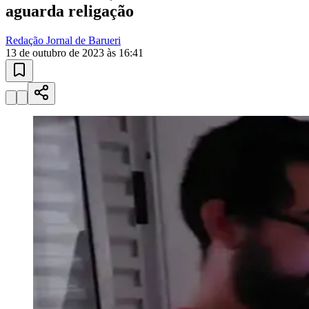
Esportes ao Vivo
placares e tabelas
atualizadas
Paulistão, Brasileirão, Champions League e mais. Placar em tempo
real, classificação e notícias esportivas.
04
/
10
Acompanhar jogos
Newsletter Bom Dia Barueri
Entretenimento Completo
Resultados das Loterias
Esportes ao Vivo
Trânsito em Tempo Real
Clima e Previsão do Tempo
Vagas de Emprego
Portal Pet
Explore Barueri
Guia de Empresas
Publicidade
Anuncie Aqui
Seguir
Cotidiano
2
min de leitura
Cotidiano
Após quase um mês sem energia por troca
de titularidade, morador de Barueri