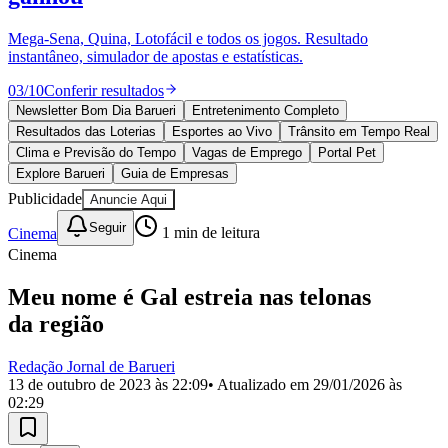
Divulgar Vagas
Novo
Publicidade Legal
Mega-Sena, Quina, Lotofácil e todos os jogos. Resultado
instantâneo, simulador de apostas e estatísticas.
Política
Eleições
03
/
10
Conferir resultados
Esportes
Saúde
Newsletter Bom Dia Barueri
Entretenimento Completo
Segurança
Resultados das Loterias
Esportes ao Vivo
Trânsito em Tempo Real
Cultura
Clima e Previsão do Tempo
Vagas de Emprego
Portal Pet
Meio Ambiente
Explore Barueri
Guia de Empresas
Obras
Publicidade
Anuncie Aqui
Educação
Seguir
Cinema
1
min de leitura
Bairros de Barueri
Cinema
Selecione sua região
Para notícias da sua região
Meu nome é Gal estreia nas telonas
da região
Aldeia
Aldeia da Serra
Aldeia de Barueri
Alphaville
Bairro
Jubran
Belval
Bethaville
Boa
Vista
Califórnia
Carapicuíba
Centro
Chácaras Marco
Cidades da
Redação Jornal de Barueri
Região
Cotia
Cruz Preta
Engenho Novo
Fazenda
13 de outubro de 2023 às 22:09
• Atualizado em
29/01/2026 às
Militar
Itapevi
Jandira
Jardim Audir
Jardim Belval
Jardim
02:29
Califórnia
Jardim dos Altos
Jardim dos Camargos
Jardim
Esperança
Jardim Graziela
Jardim Iracema
Jardim Itaquiti
Jardim