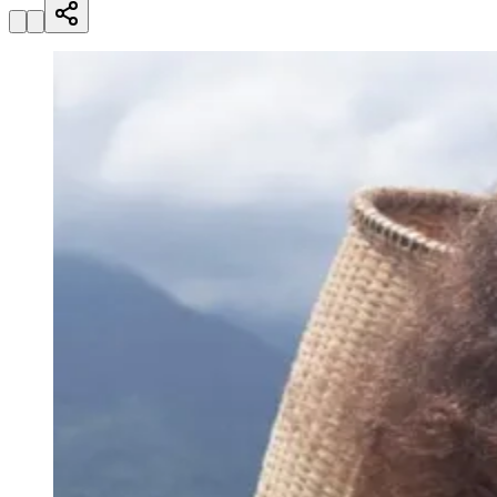
Julio
Jardim Líbano
Jardim Maria Cristina
Jardim Maria Helena
Jardim
Mutinga
Jardim Paraíso
Jardim Paulista
Jardim Reginalice
Jardim São
Luís
Jardim São Pedro
Jardim São Silvestre
Jardim Silveira
Jardim
Tupã
Jardim Tupanci
Mutinga
Nova Aldeinha
Osasco
Parque dos
Camargos
Parque Imperial
Parque Santa Luzia
Parque Viana
Pirapora
do Bom Jesus
Recanto Phrynéa
Santana de
Parnaíba
Silveira
Tamboré
Vale do Sol
Vila Barros
Vila Boa Vista
Vila
do Conde
Vila Engenho Novo
Vila Márcia
Vila Nossa Sra. da
Escada
Vila Porto
Votupoca
Para Sua Empresa
Anuncie no Portal
Guia de Empresas
Divulgar Vagas
Novo
Publicidade Legal
Negócios Regionais
Turismo
Segurança Regional
Hospitais Estaduais
Parques & Represas
Cidades da Região
Santana de Parnaíba
Osasco
Carapicuíba
Jandira
Itapevi
Cotia
Pirapora
do Bom Jesus
Araçariguama
Cajamar
Caieiras
Franco da