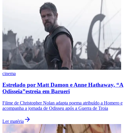
cinema
Estrelado por Matt Damon e Anne Hathaway, “A
Odisseia”estreia em Barueri
Santos
Filme de Christopher Nolan adapta poema atribuído a Homero e
acompanha a jornada de Odisseu após a Guerra de Troia
Ler matéria