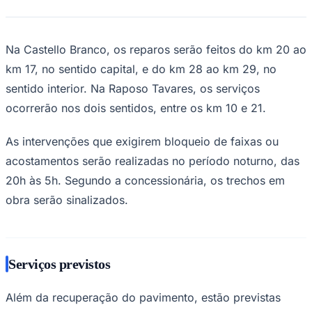
NBA
NFL
Fórmula 1
UFC
Na Castello Branco, os reparos serão feitos do km 20 ao
Tênis (ATP)
km 17, no sentido capital, e do km 28 ao km 29, no
MLB
NHL
sentido interior. Na Raposo Tavares, os serviços
Atletismo
Vôlei
ocorrerão nos dois sentidos, entre os km 10 e 21.
NBB
As intervenções que exigirem bloqueio de faixas ou
Competições de Futebol
acostamentos serão realizadas no período noturno, das
Brasileirão Série A
Brasileirão Série B
20h às 5h. Segundo a concessionária, os trechos em
Paulistão
obra serão sinalizados.
Copa do Brasil
Libertadores
Sul-Americana
Copa América
Champions League
Serviços previstos
Premier League
La Liga
Bundesliga
Além da recuperação do pavimento, estão previstas
Mundial 2026