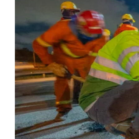
Julio
Jardim Líbano
Jardim Maria Cristina
Jardim Maria Helena
Jardim
Mutinga
Jardim Paraíso
Jardim Paulista
Jardim Reginalice
Jardim São
Luís
Jardim São Pedro
Jardim São Silvestre
Jardim Silveira
Jardim
Tupã
Jardim Tupanci
Mutinga
Nova Aldeinha
Osasco
Parque dos
Camargos
Parque Imperial
Parque Santa Luzia
Parque Viana
Pirapora
do Bom Jesus
Recanto Phrynéa
Santana de
Parnaíba
Silveira
Tamboré
Vale do Sol
Vila Barros
Vila Boa Vista
Vila
do Conde
Vila Engenho Novo
Vila Márcia
Vila Nossa Sra. da
Escada
Vila Porto
Votupoca
Para Sua Empresa
Anuncie no Portal
Guia de Empresas
Divulgar Vagas
Novo
Publicidade Legal
Negócios Regionais
Turismo
Segurança Regional
Hospitais Estaduais
Parques & Represas
Cidades da Região
Santana de Parnaíba
Osasco
Carapicuíba
Jandira
Itapevi
Cotia
Pirapora
do Bom Jesus
Araçariguama
Cajamar
Caieiras
Franco da