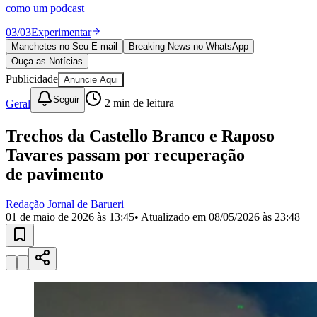
Divulgar Vagas
Novo
como um podcast
Publicidade Legal
03
/
03
Experimentar
Política
Manchetes no Seu E-mail
Breaking News no WhatsApp
Eleições
Ouça as Notícias
Esportes
Saúde
Publicidade
Anuncie Aqui
Segurança
Seguir
Geral
2
min de leitura
Cultura
Meio Ambiente
Obras
Trechos da Castello Branco e Raposo
Educação
Tavares passam por recuperação
Bairros de Barueri
de pavimento
Selecione sua região
Para notícias da sua região
Redação Jornal de Barueri
01 de maio de 2026 às 13:45
• Atualizado em
08/05/2026 às 23:48
Aldeia
Aldeia da Serra
Aldeia de Barueri
Alphaville
Bairro
Jubran
Belval
Bethaville
Boa
Vista
Califórnia
Carapicuíba
Centro
Chácaras Marco
Cidades da
Região
Cotia
Cruz Preta
Engenho Novo
Fazenda
Militar
Itapevi
Jandira
Jardim Audir
Jardim Belval
Jardim
Califórnia
Jardim dos Altos
Jardim dos Camargos
Jardim
Esperança
Jardim Graziela
Jardim Iracema
Jardim Itaquiti
Jardim