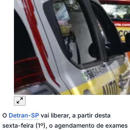
Sport
próprio. A medida vale para candidatos à
Carteira Nacional de Habilitação em todos
os municípios do Estado de São Paulo.
A mudança segue a Resolução nº 1.020/2025 do
Conselho Nacional de Trânsito e passa a fazer parte do
processo de habilitação no Estado. Segundo o Detran-
SP, a medida dá ao candidato mais opções para
escolher a data da prova e o veículo que pretende usar.
Para fazer o exame com carro próprio, o veículo deve
estar licenciado e em bom estado de conservação. No
caso de automóveis, será necessário colocar uma faixa
branca removível com a palavra “autoescola”, em letras