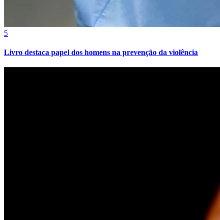
5
Livro destaca papel dos homens na prevenção da violência