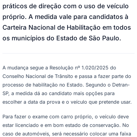
pretas. A faixa deve ter 20 centímetros de largura e ficar
ao longo da carroceria, à meia altura.
Juventude
Agendamento
O agendamento deve ser feito pelo portal do Detran-SP,
conforme a disponibilidade de datas. Para marcar a
prova, o candidato deve pagar a taxa de R$ 52,83.
A nova possibilidade se soma às mudanças já adotadas
no processo de habilitação em São Paulo desde a
publicação da resolução do Contran, em dezembro de
2025.
Entre as alterações estão a redução de custos dos