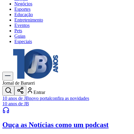
Negócios
Esportes
Educação
Entretenimento
Eventos
Pets
Guias
Especiais
Explore Tudo
Últimas Notícias
Previsão do Tempo
Trânsito e Rotas
Dia a Dia & Lazer
Jornal de Barueri
Transportes
Entrar
Gastronomia
10 anos de JB
novo portal
confira as novidades
Cinema & Shows
10 anos de JB
Jogos
Novo
Para Sua Empresa
Ouça as Notícias
como um podcast
Anuncie no Portal
Cadastrar Empresa