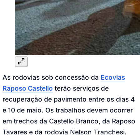
Rocha
Francisco Morato
Taboão da Serra
Embu das Artes
São Roque
Para Sua Empresa
Anuncie Regional
Guia de Empresas
Vagas na Região
Novo
Hub de Negócios
Guia Comercial
Selo Verificado
Portal Educacional
Agenda de Vestibulares
Vagas de Emprego
Concursos
As rodovias sob concessão da
Ecovias
Panorama Econômico
Raposo Castello
terão serviços de
Panorama Econômico
recuperação de pavimento entre os dias 4
Para Sua Empresa
e 10 de maio. Os trabalhos devem ocorrer
Anuncie no Portal
em trechos da Castello Branco, da Raposo
Verificar Empresa
Novo
Anunciar Vagas
Novo
Tavares e da rodovia Nelson Tranchesi.
Publicidade Legal