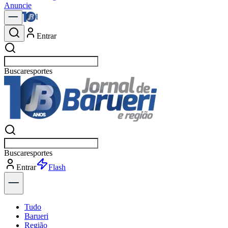
Anuncie
Entrar
Buscar
polític
Buscar
política
Entrar
Explorar
Tudo
Barueri
Região