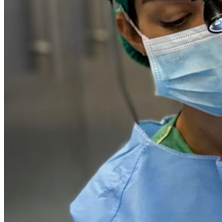
Atlético-MG