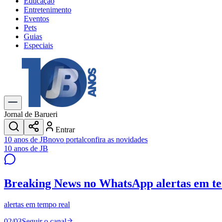
Educação
Entretenimento
Eventos
Pets
Guias
Especiais
Explore Tudo
Últimas Notícias
Previsão do Tempo
Trânsito e Rotas
Dia a Dia & Lazer
Jornal de Barueri
Transportes
Entrar
Gastronomia
10 anos de JB
novo portal
confira as novidades
Cinema & Shows
10 anos de JB
Jogos
Novo
Para Sua Empresa
Breaking News no WhatsApp
alertas em t
Anuncie no Portal
Cadastrar Empresa
Divulgar Vagas
Novo
alertas em tempo real
Publicidade Legal
02
/
03
Seguir o canal