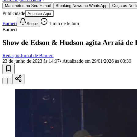
Política
Manchetes no Seu E-mail
Breaking News no WhatsApp
Ouça as Notí
Eleições
Publicidade
Anuncie Aqui
Esportes
Saúde
Barueri
1
min de leitura
Seguir
Segurança
Barueri
Cultura
Meio Ambiente
Show de Edson & Hudson agita Arraiá de Ba
Obras
Educação
Redação Jornal de Barueri
Bairros de Barueri
23 de junho de 2023 às 14:07
• Atualizado em
29/01/2026 às 03:30
Selecione sua região
Para notícias da sua região
Aldeia
Aldeia da Serra
Aldeia de Barueri
Alphaville
Bairro Jubran
Belva
Militar
Itapevi
Jandira
Jardim Audir
Jardim Belval
Jardim Califórnia
Jard
Cristina
Jardim Maria Helena
Jardim Mutinga
Jardim Paraíso
Jardim Pau
Aldeinha
Osasco
Parque dos Camargos
Parque Imperial
Parque Santa L
Conde
Vila Engenho Novo
Vila Márcia
Vila Nossa Sra. da Escada
Vila
Para Sua Empresa
Anuncie no Portal
Guia de Empresas
Divulgar Vagas
Novo