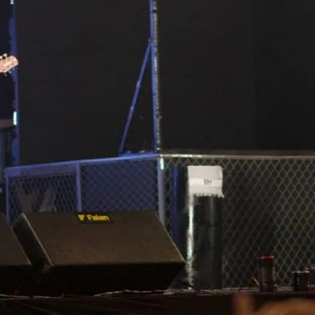
do Bom Jesus
Araçariguama
Cajamar
Caieiras
Franco da Rocha
Francisco 