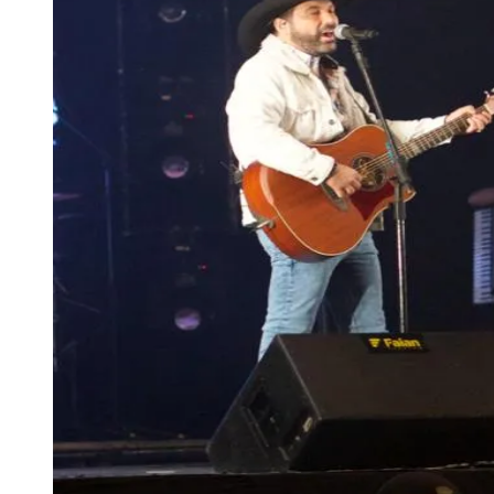
Publicidade Legal
Negócios Regionais
Turismo
Segurança Regional
Hospitais Estaduais
Parques & Represas
Cidades da Região
Santana de Parnaíba
Osasco
Carapicuíba
Jandira
Itapevi
Cotia
Pirapora 
Para Sua Empresa
Anuncie Regional
Guia de Empresas
Vagas na Região
Novo
Hub de Negócios
Guia Comercial
Selo Verificado
Portal Educacional
Agenda de Vestibulares
Vagas de Emprego
Concursos
Panorama Econômico