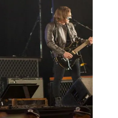
Morato
Taboão da Serra
Embu das Artes
São Roque