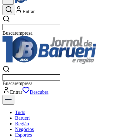
Entrar
Buscar
empresas em Barueri
Buscar
empresas em Barueri
Entrar
Descubra
Tudo
Barueri
Região
Negócios
Esportes