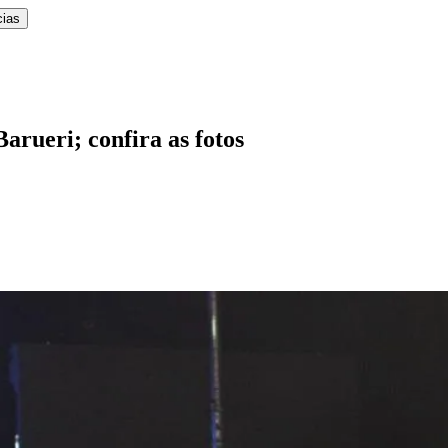
cias
rueri; confira as fotos
l
Bethaville
Boa Vista
Califórnia
Carapicuíba
Centro
Chácaras Marco
Cida
im dos Altos
Jardim dos Camargos
Jardim Esperança
Jardim Graziela
Jard
lista
Jardim Reginalice
Jardim São Luís
Jardim São Pedro
Jardim São Sil
uzia
Parque Viana
Pirapora do Bom Jesus
Recanto Phrynéa
Santana de P
 Porto
Votupoca