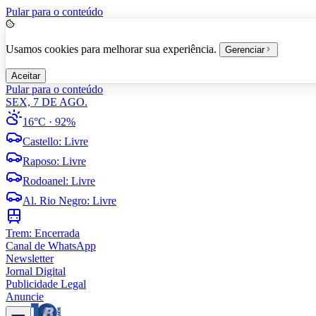
Pular para o conteúdo
Usamos cookies para melhorar sua experiência.
Gerenciar
Aceitar
Pular para o conteúdo
SEX, 7 DE AGO.
16°C
· 92%
Castello
:
Livre
Raposo
:
Livre
Rodoanel
:
Livre
Al. Rio Negro
:
Livre
Trem:
Encerrada
Canal de WhatsApp
Newsletter
Jornal Digital
Publicidade Legal
Anuncie