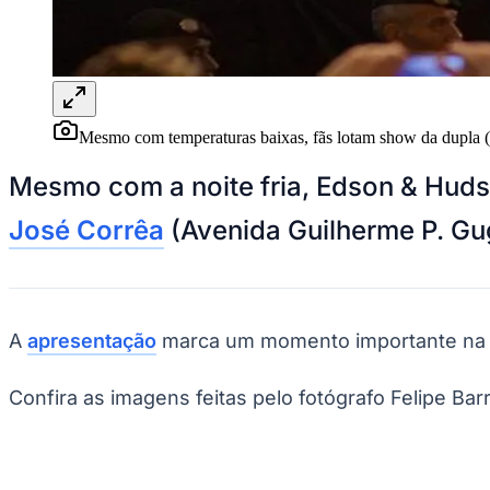
Panorama Econômico
Para Sua Empresa
Anuncie no Portal
Verificar Empresa
Novo
Anunciar Vagas
Novo
Mesmo com temperaturas baixas, fãs lotam show da dupla (
Publicidade Legal
Mesmo com a noite fria, Edson & Huds
NBA
NFL
José Corrêa
(Avenida Guilherme P. Gug
Fórmula 1
UFC
Tênis (ATP)
MLB
NHL
Atletismo
A
apresentação
marca um momento importante na tr
Vôlei
NBB
Confira as imagens feitas pelo fotógrafo Felipe Bar
Competições de Futebol
Brasileirão Série A
Brasileirão Série B
Paulistão