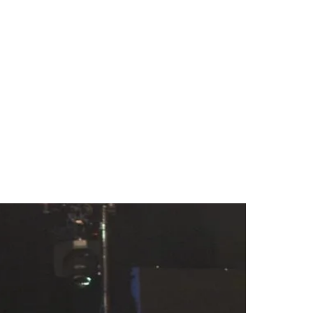
des da Região
Cotia
Cruz Preta
Engenho Novo
Fazenda
im Iracema
Jardim Itaquiti
Jardim Julio
Jardim Líbano
Jardim Maria
vestre
Jardim Silveira
Jardim Tupã
Jardim Tupanci
Mutinga
Nova
arnaíba
Silveira
Tamboré
Vale do Sol
Vila Barros
Vila Boa Vista
Vila do