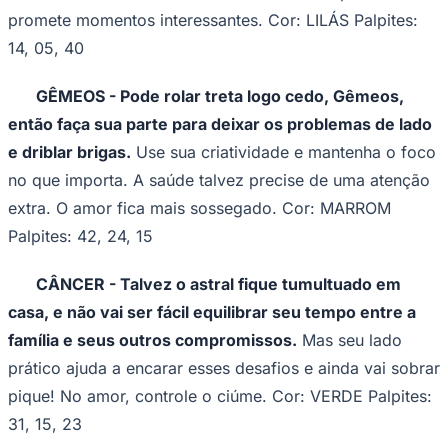
Sport
Foto:
jb-horoscopo
ÁRIES - Junte forças com colegas,
amigos e familiares, pois agir em equipe
será a melhor maneira de conseguir o que
quer!
Mas pode ter que lidar com
cobranças e críticas, mas não leve para o
lado pessoal. No amor, aposte na
sensualidade. Cor: AZUL Palpites: 34, 52,
43
TOURO - Redobre a sua, bote logo as mãos na
massa e não se distraia com qualquer coisa, bebê!
Mas