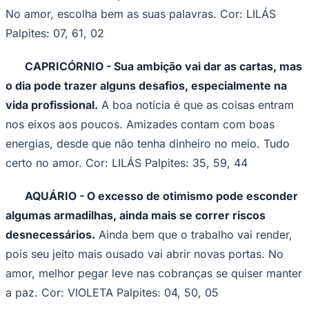
LIBRA - Vale a pena usar seu lado diplomático para
driblar uma treta em casa, porque se tentar fazer tudo
do seu jeito, há sinal de discussão.
Mas as coisas se
ajeitam rapidinho e vai sobrar disposição para correr
atrás dos seus interesses! No amor, aposte no seu
charme. Cor: BRANCO Palpites: 09, 02, 18
ESCORPIÃO - O dia começa meio tenso, então é
melhor ficar na sua para passar bem longe de mal–
Goiás
entendidos e boatos.
Ainda bem que o astral fica mais
leve e, se prestar atenção no seu sexto sentido, pode se
sair bem. Não deixe o ciúme atrapalhar o amor. Cor:
CREME Palpites: 23, 35, 15
SAGITÁRIO - Você começa o dia com grandes
planos, mas precisa redobrar a atenção para não
perder dinheiro.
Se mergulhar de cabeça em um projeto