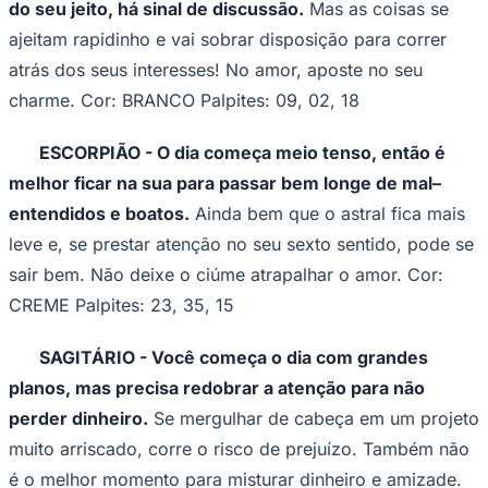
31, 15, 23
LEÃO - O astral fica um pouco tenso, e a dica das
estrelas é escolher as palavras com sabedoria e evitar
as tretas.
Ainda bem que tudo se ajeita, e você conta
com muita lábia para se entender com geral. No amor,
Ceará
nada de exagerar no grude, ok? Cor: AMARELO Palpites:
51, 23, 50
VIRGEM - As estrelas avisam que podem surgir
alguns perrengues financeiros, ainda mais se você
exagerar nas compras.
Mas o astral melhora aos
poucos, e fica mais fácil fechar um bom negócio e
encher o bolso! O amor pode te surpreender. Cor:
AZUL-CLARO Palpites: 15, 53, 50