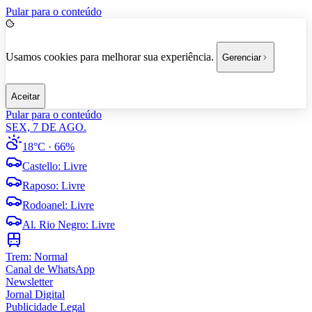
Pular para o conteúdo
Usamos cookies para melhorar sua experiência.
Gerenciar
Aceitar
Pular para o conteúdo
SEX, 7 DE AGO.
18°C
· 66%
Castello
:
Livre
Raposo
:
Livre
Rodoanel
:
Livre
Al. Rio Negro
:
Livre
Trem:
Normal
Canal de WhatsApp
Newsletter
Jornal Digital
Publicidade Legal