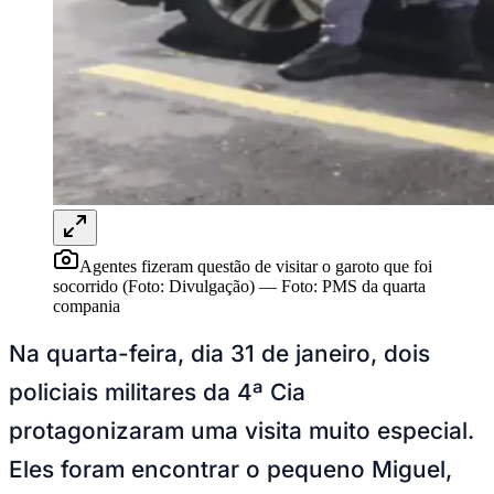
Rocha
Francisco Morato
Taboão da Serra
Embu das Artes
São Roque
Para Sua Empresa
Anuncie Regional
Guia de Empresas
Vagas na Região
Novo
Hub de Negócios
Guia Comercial
Selo Verificado
Portal Educacional
Agenda de Vestibulares
Vagas de Emprego
Concursos
Agentes fizeram questão de visitar o garoto que foi
socorrido (Foto: Divulgação)
—
Foto:
PMS da quarta
Panorama Econômico
compania
Panorama Econômico
Na quarta-feira, dia 31 de janeiro, dois
Para Sua Empresa
policiais militares da 4ª Cia
Anuncie no Portal
Verificar Empresa
Novo
protagonizaram uma visita muito especial.
Anunciar Vagas
Novo
Eles foram encontrar o pequeno Miguel,
Publicidade Legal