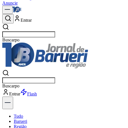
Anuncie
Entrar
Buscar
notícias
Buscar
notícias
Entrar
Explorar
Tudo
Barueri
Região