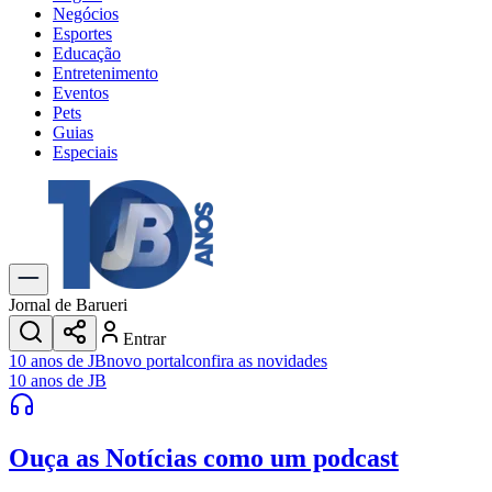
Negócios
Esportes
Educação
Entretenimento
Eventos
Pets
Guias
Especiais
Explore Tudo
Últimas Notícias
Previsão do Tempo
Trânsito e Rotas
Dia a Dia & Lazer
Jornal de Barueri
Transportes
Entrar
Gastronomia
10 anos de JB
novo portal
confira as novidades
Cinema & Shows
10 anos de JB
Jogos
Novo
Para Sua Empresa
Ouça as Notícias
como um podcast
Anuncie no Portal
Cadastrar Empresa