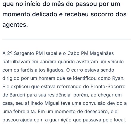
NBA
que no início do mês do passou por um
NFL
momento delicado e recebeu socorro dos
Fórmula 1
UFC
agentes.
Tênis (ATP)
MLB
NHL
Atletismo
Vôlei
NBB
A 2º Sargento PM Isabel e o Cabo PM Magalhães
Competições de Futebol
patrulhavam em Jandira quando avistaram um veículo
com os faróis altos ligados. O carro estava sendo
Brasileirão Série A
Brasileirão Série B
dirigido por um homem que se identificou como Ryan.
Paulistão
Ele explicou que estava retornando do Pronto-Socorro
Copa do Brasil
Libertadores
de Barueri para sua residência, porém, ao chegar em
Sul-Americana
casa, seu afilhado Miguel teve uma convulsão devido a
Copa América
Champions League
uma febre alta. Em um momento de desespero, ele
Premier League
La Liga
buscou ajuda com a guarnição que passava pelo local.
Bundesliga
Mundial 2026