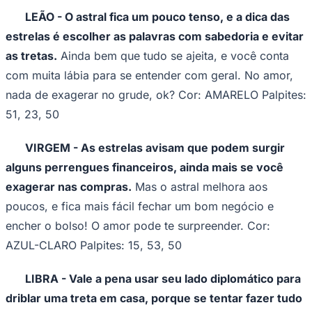
os astros avisam que o exagero traz consequências,
inclusive na saúde: cuide melhor do seu corpo. O amor
promete momentos interessantes. Cor: LILÁS Palpites:
Juventude
14, 05, 40
GÊMEOS - Pode rolar treta logo cedo, Gêmeos,
então faça sua parte para deixar os problemas de lado
e driblar brigas.
Use sua criatividade e mantenha o foco
no que importa. A saúde talvez precise de uma atenção
extra. O amor fica mais sossegado. Cor: MARROM
Palpites: 42, 24, 15
CÂNCER - Talvez o astral fique tumultuado em
casa, e não vai ser fácil equilibrar seu tempo entre a
família e seus outros compromissos.
Mas seu lado
prático ajuda a encarar esses desafios e ainda vai sobrar
pique! No amor, controle o ciúme. Cor: VERDE Palpites: