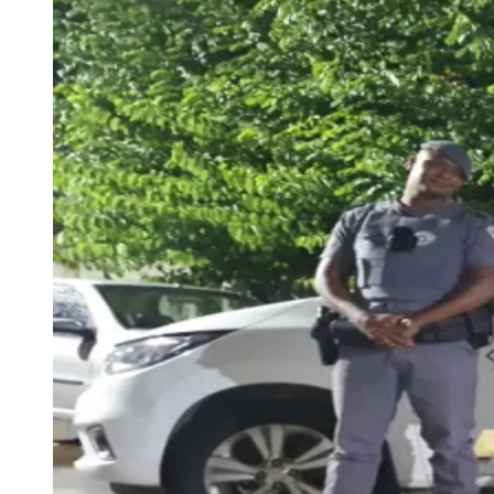
Julio
Jardim Líbano
Jardim Maria Cristina
Jardim Maria Helena
Jardim
Mutinga
Jardim Paraíso
Jardim Paulista
Jardim Reginalice
Jardim São
Luís
Jardim São Pedro
Jardim São Silvestre
Jardim Silveira
Jardim
Tupã
Jardim Tupanci
Mutinga
Nova Aldeinha
Osasco
Parque dos
Camargos
Parque Imperial
Parque Santa Luzia
Parque Viana
Pirapora
do Bom Jesus
Recanto Phrynéa
Santana de
Parnaíba
Silveira
Tamboré
Vale do Sol
Vila Barros
Vila Boa Vista
Vila
do Conde
Vila Engenho Novo
Vila Márcia
Vila Nossa Sra. da
Escada
Vila Porto
Votupoca
Para Sua Empresa
Anuncie no Portal
Guia de Empresas
Divulgar Vagas
Novo
Publicidade Legal
Negócios Regionais
Turismo
Segurança Regional
Hospitais Estaduais
Parques & Represas
Cidades da Região
Santana de Parnaíba
Osasco
Carapicuíba
Jandira
Itapevi
Cotia
Pirapora
do Bom Jesus
Araçariguama
Cajamar
Caieiras
Franco da