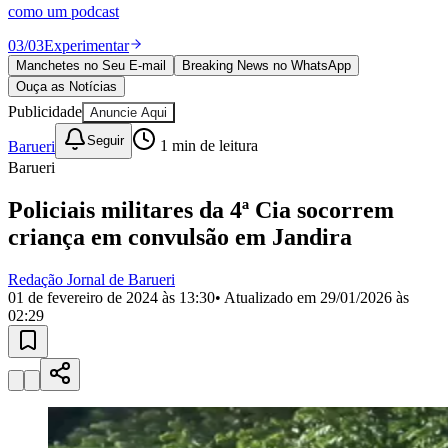
Divulgar Vagas
Novo
como um podcast
Publicidade Legal
03
/
03
Experimentar
Política
Manchetes no Seu E-mail
Breaking News no WhatsApp
Eleições
Ouça as Notícias
Esportes
Saúde
Publicidade
Anuncie Aqui
Segurança
Seguir
Barueri
1
min de leitura
Cultura
Meio Ambiente
Barueri
Obras
Educação
Policiais militares da 4ª Cia socorrem
criança em convulsão em Jandira
Bairros de Barueri
Redação Jornal de Barueri
Selecione sua região
Para notícias da sua região
01 de fevereiro de 2024 às 13:30
• Atualizado em
29/01/2026 às
02:29
Aldeia
Aldeia da Serra
Aldeia de Barueri
Alphaville
Bairro
Jubran
Belval
Bethaville
Boa
Vista
Califórnia
Carapicuíba
Centro
Chácaras Marco
Cidades da
Região
Cotia
Cruz Preta
Engenho Novo
Fazenda
Militar
Itapevi
Jandira
Jardim Audir
Jardim Belval
Jardim
Califórnia
Jardim dos Altos
Jardim dos Camargos
Jardim
Esperança
Jardim Graziela
Jardim Iracema
Jardim Itaquiti
Jardim