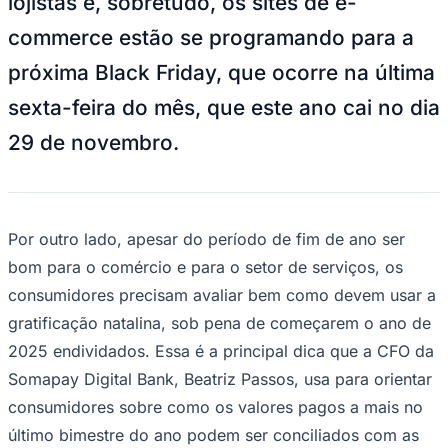
Como conciliar ofertas de Black Friday e o 13º
salário
—
Foto:
Divulgação
Com a chegada do mês de Novembro,
Goiás
além da decoração natalina que começa a
ganhar os espaços da cidade, as pessoas
já se animam e fazem planos sobre como
podem usar o 13º salário, cuja primeira
parcela deve ser paga até o dia 30 - e a
segunda parcela deve ser paga até o dia