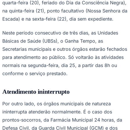
quarta-feira (20), feriado do Dia da Consciência Negra),
NBA
NFL
na quinta-feira (21), ponto facultativo (Nossa Senhora da
Fórmula 1
UFC
Escada) e na sexta-feira (22), dia sem expediente.
Tênis (ATP)
MLB
Neste período consecutivo de três dias, as Unidades
NHL
Atletismo
Básicas de Saúde (UBSs), o Ganha Tempo, as
Vôlei
Secretarias municipais e outros órgãos estarão fechados
NBB
para atendimento ao público. Só voltarão às atividades
Competições de Futebol
normais na segunda-feira, dia 25, a partir das 8h ou
Brasileirão Série A
conforme o serviço prestado.
Brasileirão Série B
Paulistão
Copa do Brasil
Libertadores
Atendimento ininterrupto
Sul-Americana
Copa América
Por outro lado, os órgãos municipais de natureza
Champions League
Premier League
ininterrupta atenderão normalmente. É o caso dos
La Liga
prontos-socorros, da Farmácia Municipal 24 horas, da
Bundesliga
Mundial 2026
Defesa Civil, da Guarda Civil Municipal (GCM) e dos