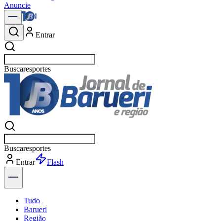
Anuncie
Entrar
Buscar
polí
Buscar
polí
Entrar
Explorar
Tudo
Barueri
Região