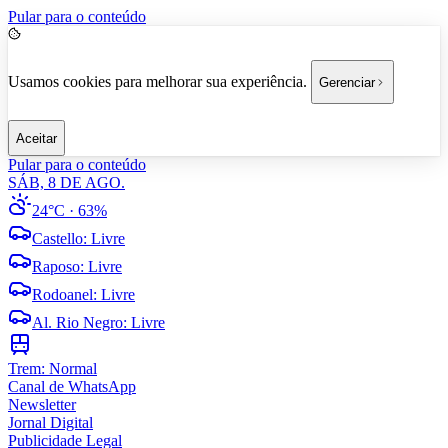
Pular para o conteúdo
Usamos cookies para melhorar sua experiência.
Gerenciar
Aceitar
Pular para o conteúdo
SÁB, 8 DE AGO.
24°C
· 63%
Castello
:
Livre
Raposo
:
Livre
Rodoanel
:
Livre
Al. Rio Negro
:
Livre
Trem:
Normal
Canal de WhatsApp
Newsletter
Jornal Digital
Publicidade Legal