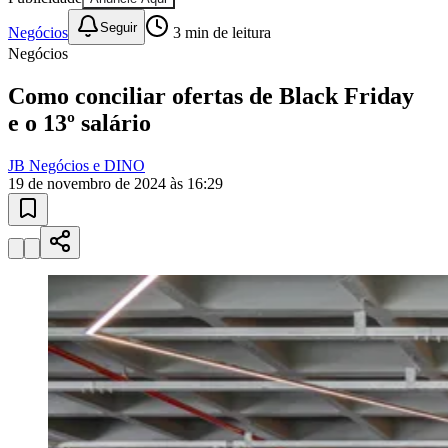
Sport
10 anos de JB
novo portal
confira as novidades
10 anos de JB
Manchetes no Seu E-mail
todo dia de
manhã
Receba as notícias mais importantes resumidas em 3 minutos. Grátis,
sem spam.
Ver última edição
01
/
03
Assinar grátis