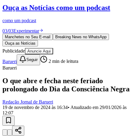
Divulgar Vagas
Novo
Ouça as Notícias
como um podcast
Publicidade Legal
Política
como um podcast
Eleições
Esportes
03
/
03
Experimentar
Saúde
Manchetes no Seu E-mail
Breaking News no WhatsApp
Segurança
Ouça as Notícias
Cultura
Meio Ambiente
Publicidade
Anuncie Aqui
Obras
Seguir
Educação
Barueri
2
min de leitura
Barueri
Bairros de Barueri
O que abre e fecha neste feriado
Selecione sua região
Para notícias da sua região
prolongado do Dia da Consciência Negra
Aldeia
Aldeia da Serra
Aldeia de Barueri
Alphaville
Bairro
Redação Jornal de Barueri
Jubran
Belval
Bethaville
Boa
19 de novembro de 2024 às 16:34
• Atualizado em
29/01/2026 às
Vista
Califórnia
Carapicuíba
Centro
Chácaras Marco
Cidades da
12:07
Região
Cotia
Cruz Preta
Engenho Novo
Fazenda
Militar
Itapevi
Jandira
Jardim Audir
Jardim Belval
Jardim
Califórnia
Jardim dos Altos
Jardim dos Camargos
Jardim
Esperança
Jardim Graziela
Jardim Iracema
Jardim Itaquiti
Jardim