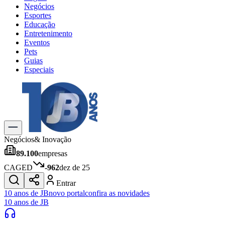
Negócios
Esportes
Educação
Entretenimento
Eventos
Pets
Guias
Especiais
Explore Tudo
Últimas Notícias
Previsão do Tempo
Trânsito e Rotas
Dia a Dia & Lazer
Negócios
& Inovação
Transportes
89.100
empresas
Gastronomia
Cinema & Shows
CAGED
-962
dez de 25
Jogos
Novo
Entrar
Para Sua Empresa
10 anos de JB
novo portal
confira as novidades
10 anos de JB
Anuncie no Portal
Cadastrar Empresa