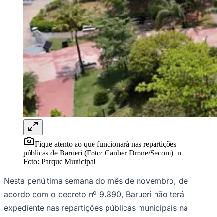
Rocha
Francisco Morato
Taboão da Serra
Embu das Artes
São Roque
Para Sua Empresa
Anuncie Regional
Guia de Empresas
Vagas na Região
Novo
Hub de Negócios
Guia Comercial
Selo Verificado
Portal Educacional
Agenda de Vestibulares
Vagas de Emprego
Concursos
Panorama Econômico
Fique atento ao que funcionará nas repartições
Panorama Econômico
públicas de Barueri (Foto: Cauber Drone/Secom) n
—
Foto:
Parque Municipal
Para Sua Empresa
Anuncie no Portal
Nesta penúltima semana do mês de novembro, de
Verificar Empresa
Novo
acordo com o decreto nº 9.890, Barueri não terá
Anunciar Vagas
Novo
Publicidade Legal
expediente nas repartições públicas municipais na