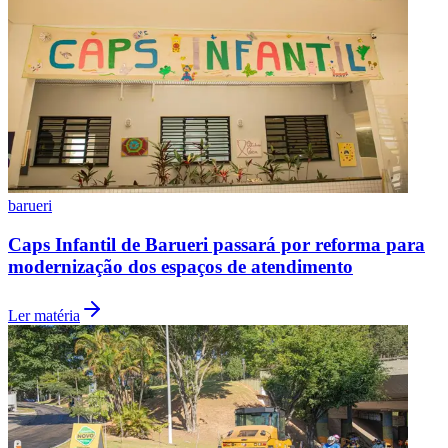
barueri
Caps Infantil de Barueri passará por reforma para
São Paulo
modernização dos espaços de atendimento
Ler matéria