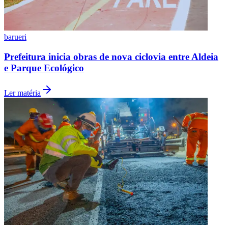
barueri
Prefeitura inicia obras de nova ciclovia entre Aldeia
e Parque Ecológico
Ler matéria
Flamengo