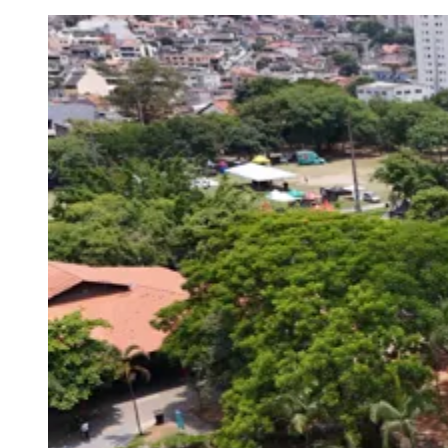
Julio
Jardim Líbano
Jardim Maria Cristina
Jardim Maria Helena
Jardim
Mutinga
Jardim Paraíso
Jardim Paulista
Jardim Reginalice
Jardim São
Luís
Jardim São Pedro
Jardim São Silvestre
Jardim Silveira
Jardim
Tupã
Jardim Tupanci
Mutinga
Nova Aldeinha
Osasco
Parque dos
Camargos
Parque Imperial
Parque Santa Luzia
Parque Viana
Pirapora
do Bom Jesus
Recanto Phrynéa
Santana de
Parnaíba
Silveira
Tamboré
Vale do Sol
Vila Barros
Vila Boa Vista
Vila
do Conde
Vila Engenho Novo
Vila Márcia
Vila Nossa Sra. da
Escada
Vila Porto
Votupoca
Para Sua Empresa
Anuncie no Portal
Guia de Empresas
Divulgar Vagas
Novo
Publicidade Legal
Negócios Regionais
Turismo
Segurança Regional
Hospitais Estaduais
Parques & Represas
Cidades da Região
Santana de Parnaíba
Osasco
Carapicuíba
Jandira
Itapevi
Cotia
Pirapora
do Bom Jesus
Araçariguama
Cajamar
Caieiras
Franco da