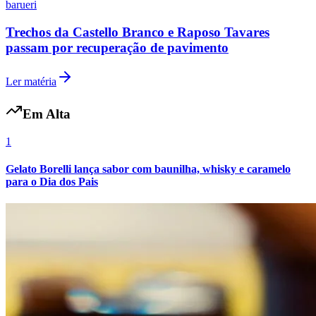
barueri
Trechos da Castello Branco e Raposo Tavares
passam por recuperação de pavimento
Ler matéria
Em Alta
1
Gelato Borelli lança sabor com baunilha, whisky e caramelo
para o Dia dos Pais