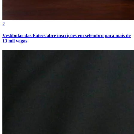
2
Vasco
Vestibular das Fatecs abre inscrições em setembro para mais de
13 mil vagas