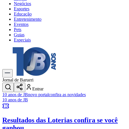
Negócios
Esportes
Educação
Entretenimento
Eventos
Pets
Guias
Especiais
Explore Tudo
Últimas Notícias
Previsão do Tempo
Trânsito e Rotas
Dia a Dia & Lazer
Jornal de Barueri
Transportes
Entrar
Gastronomia
10 anos de JB
novo portal
confira as novidades
Cinema & Shows
10 anos de JB
Jogos
Novo
Para Sua Empresa
Resultados das Loterias
confira se você
Anuncie no Portal
Cadastrar Empresa
ganhou