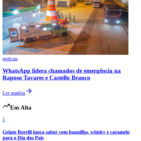
noticias
WhatsApp lidera chamados de emergência na
Raposo Tavares e Castello Branco
Ler matéria
Em Alta
1
Gelato Borelli lança sabor com baunilha, whisky e caramelo
para o Dia dos Pais