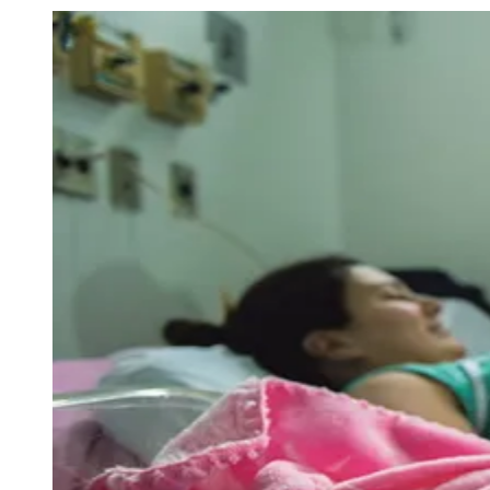
Julio
Jardim Líbano
Jardim Maria Cristina
Jardim Maria Helena
Jardim
Mutinga
Jardim Paraíso
Jardim Paulista
Jardim Reginalice
Jardim São
Luís
Jardim São Pedro
Jardim São Silvestre
Jardim Silveira
Jardim
Tupã
Jardim Tupanci
Mutinga
Nova Aldeinha
Osasco
Parque dos
Camargos
Parque Imperial
Parque Santa Luzia
Parque Viana
Pirapora
do Bom Jesus
Recanto Phrynéa
Santana de
Parnaíba
Silveira
Tamboré
Vale do Sol
Vila Barros
Vila Boa Vista
Vila
do Conde
Vila Engenho Novo
Vila Márcia
Vila Nossa Sra. da
Escada
Vila Porto
Votupoca
Para Sua Empresa
Anuncie no Portal
Guia de Empresas
Divulgar Vagas
Novo
Publicidade Legal
Negócios Regionais
Turismo
Segurança Regional
Hospitais Estaduais
Parques & Represas
Cidades da Região
Santana de Parnaíba
Osasco
Carapicuíba
Jandira
Itapevi
Cotia
Pirapora
do Bom Jesus
Araçariguama
Cajamar
Caieiras
Franco da