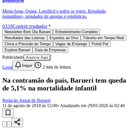
Divulgar Vagas
Novo
Publicidade Legal
Mega-Sena, Quina, Lotofácil e todos os jogos. Resultado
instantâneo, simulador de apostas e estatísticas.
Política
Eleições
03
/
10
Conferir resultados
Esportes
Saúde
Newsletter Bom Dia Barueri
Entretenimento Completo
Segurança
Resultados das Loterias
Esportes ao Vivo
Trânsito em Tempo Real
Cultura
Clima e Previsão do Tempo
Vagas de Emprego
Portal Pet
Meio Ambiente
Explore Barueri
Guia de Empresas
Obras
Publicidade
Anuncie Aqui
Educação
Seguir
Geral
2
min de leitura
Bairros de Barueri
Na contramão do país, Barueri tem queda
Selecione sua região
Para notícias da sua região
de 5,1% na mortalidade infantil
Aldeia
Aldeia da Serra
Aldeia de Barueri
Alphaville
Bairro
Jubran
Belval
Bethaville
Boa
Redação Jornal de Barueri
Vista
Califórnia
Carapicuíba
Centro
Chácaras Marco
Cidades da
11 de agosto de 2018 às 12:00
• Atualizado em
29/01/2026 às 02:40
Região
Cotia
Cruz Preta
Engenho Novo
Fazenda
Militar
Itapevi
Jandira
Jardim Audir
Jardim Belval
Jardim
Califórnia
Jardim dos Altos
Jardim dos Camargos
Jardim
Esperança
Jardim Graziela
Jardim Iracema
Jardim Itaquiti
Jardim