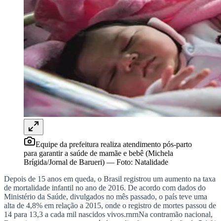
Rocha
Francisco Morato
Taboão da Serra
Embu das Artes
São Roque
Para Sua Empresa
Anuncie Regional
Guia de Empresas
Vagas na Região
Novo
Hub de Negócios
Guia Comercial
Selo Verificado
Portal Educacional
Agenda de Vestibulares
Vagas de Emprego
Concursos
Panorama Econômico
Equipe da prefeitura realiza atendimento pós-parto
Panorama Econômico
para garantir a saúde de mamãe e bebê (Michela
Brígida/Jornal de Barueri)
—
Foto:
Natalidade
Para Sua Empresa
Depois de 15 anos em queda, o Brasil registrou um aumento na taxa
Anuncie no Portal
de mortalidade infantil no ano de 2016. De acordo com dados do
Verificar Empresa
Novo
Ministério da Saúde, divulgados no mês passado, o país teve uma
Anunciar Vagas
Novo
alta de 4,8% em relação a 2015, onde o registro de mortes passou de
Publicidade Legal
14 para 13,3 a cada mil nascidos vivos.rnrnNa contramão nacional,