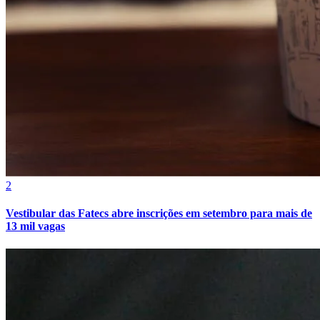
Vasco
2
Vestibular das Fatecs abre inscrições em setembro para mais de
13 mil vagas