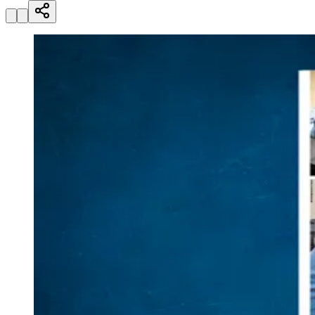
Esportes ao Vivo
placares e tabelas
atualizadas
Juventude
Paulistão, Brasileirão, Champions League e mais. Placar em tempo
real, classificação e notícias esportivas.
04
/
10
Acompanhar jogos
Newsletter Bom Dia Barueri
Entretenimento Completo
Resultados das Loterias
Esportes ao Vivo
Trânsito em Tempo Real
Clima e Previsão do Tempo
Vagas de Emprego
Portal Pet
Explore Barueri
Guia de Empresas
Publicidade
Anuncie Aqui
Seguir
Geral
1
min de leitura
Edição 52
Redação
10 de agosto de 2018 às 23:25