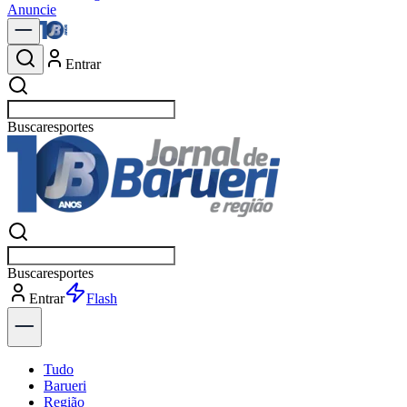
Anuncie
Entrar
Buscar
política
Buscar
política
Entrar
Explorar
Tudo
Barueri
Região