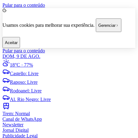
Pular para o conteúdo
Usamos cookies para melhorar sua experiência.
Gerenciar
Aceitar
Pular para o conteúdo
DOM, 9 DE AGO.
18°C
· 77%
Castello
:
Livre
Raposo
:
Livre
Rodoanel
:
Livre
Al. Rio Negro
:
Livre
Trem:
Normal
Canal de WhatsApp
Newsletter
Jornal Digital
Publicidade Legal