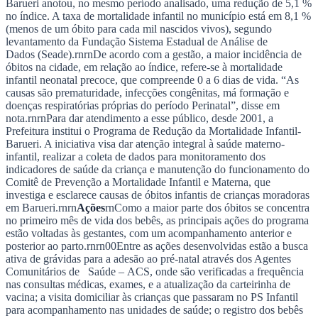
Barueri anotou, no mesmo período analisado, uma redução de 5,1 %
NBA
no índice. A taxa de mortalidade infantil no município está em 8,1 %
NFL
(menos de um óbito para cada mil nascidos vivos), segundo
Fórmula 1
levantamento da Fundação Sistema Estadual de Análise de
UFC
Dados (Seade).rnrnDe acordo com a gestão, a maior incidência de
Tênis (ATP)
óbitos na cidade, em relação ao índice, refere-se à mortalidade
MLB
infantil neonatal precoce, que compreende 0 a 6 dias de vida. “As
NHL
causas são prematuridade, infecções congênitas, má formação e
Atletismo
doenças respiratórias próprias do período Perinatal”, disse em
Vôlei
nota.rnrnPara dar atendimento a esse público, desde 2001, a
NBB
Prefeitura institui o Programa de Redução da Mortalidade Infantil-
Barueri. A iniciativa visa dar atenção integral à saúde materno-
Competições de Futebol
infantil, realizar a coleta de dados para monitoramento dos
Brasileirão Série A
indicadores de saúde da criança e manutenção do funcionamento do
Brasileirão Série B
Comitê de Prevenção a Mortalidade Infantil e Materna, que
Paulistão
investiga e esclarece causas de óbitos infantis de crianças moradoras
Copa do Brasil
em Barueri.rnrn
Ações
rnComo a maior parte dos óbitos se concentra
Libertadores
no primeiro mês de vida dos bebês, as principais ações do programa
Sul-Americana
estão voltadas às gestantes, com um acompanhamento anterior e
Copa América
posterior ao parto.rnrn00Entre as ações desenvolvidas estão a busca
Champions League
ativa de grávidas para a adesão ao pré-natal através dos Agentes
Premier League
Comunitários de Saúde – ACS, onde são verificadas a frequência
La Liga
nas consultas médicas, exames, e a atualização da carteirinha de
Bundesliga
vacina; a visita domiciliar às crianças que passaram no PS Infantil
Mundial 2026
para acompanhamento nas unidades de saúde; o registro dos bebês