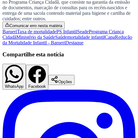
no Programa Criança Cidadã, que consiste na garantia da emissão
Times - Ir direto
de documentos, marcação de consultas para os recém-nascidos e
entrega de uma sacola contendo material para higiene e cartilha de
cuidados; entre outros.
Comunicar erro nesta matéria
Barueri
Taxa de mortalidade
PS Infantil
Seade
Programa Criança
Cidadã
Ministério da Saúde
Saúde
mortalidade infantil
Capa
Redução
da Mortalidade Infantil - Barueri
Destaque
Compartilhe esta notícia
Opções
WhatsApp
Facebook