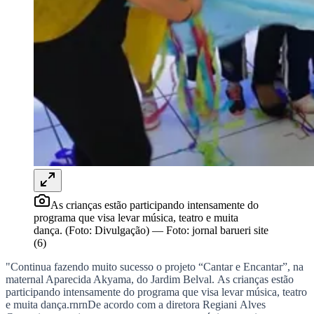
Rocha
Francisco Morato
Taboão da Serra
Embu das Artes
São Roque
Para Sua Empresa
Anuncie Regional
Guia de Empresas
Vagas na Região
Novo
Hub de Negócios
Guia Comercial
Selo Verificado
Portal Educacional
Agenda de Vestibulares
Vagas de Emprego
Concursos
Panorama Econômico
As crianças estão participando intensamente do
Panorama Econômico
programa que visa levar música, teatro e muita
dança. (Foto: Divulgação)
—
Foto:
jornal barueri site
Para Sua Empresa
(6)
Anuncie no Portal
"Continua fazendo muito sucesso o projeto “Cantar e Encantar”, na
Verificar Empresa
Novo
maternal Aparecida Akyama, do Jardim Belval. As crianças estão
Anunciar Vagas
Novo
participando intensamente do programa que visa levar música, teatro
Publicidade Legal
e muita dança.rnrnDe acordo com a diretora Regiani Alves