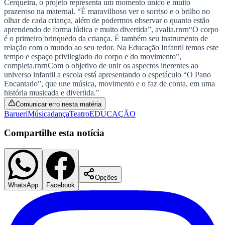
Cerqueira, o projeto representa um momento único e muito
NBA
prazeroso na maternal. “É maravilhoso ver o sorriso e o brilho no
NFL
olhar de cada criança, além de podermos observar o quanto estão
Fórmula 1
aprendendo de forma lúdica e muito divertida”, avalia.rnrn“O corpo
UFC
é o primeiro brinquedo da criança. É também seu instrumento de
Tênis (ATP)
relação com o mundo ao seu redor. Na Educação Infantil temos este
MLB
tempo e espaço privilegiado do corpo e do movimento”,
NHL
completa.rnrnCom o objetivo de unir os aspectos inerentes ao
Atletismo
universo infantil a escola está apresentando o espetáculo “O Pano
Vôlei
Encantado”, que une música, movimento e o faz de conta, em uma
NBB
história musicada e divertida."
Competições de Futebol
Comunicar erro nesta matéria
Barueri
Música
dança
Teatro
EDUCAÇÃO
Brasileirão Série A
Brasileirão Série B
Compartilhe esta notícia
Paulistão
Copa do Brasil
Libertadores
Sul-Americana
Copa América
Opções
Champions League
WhatsApp
Facebook
Premier League
La Liga
Bundesliga
Mundial 2026