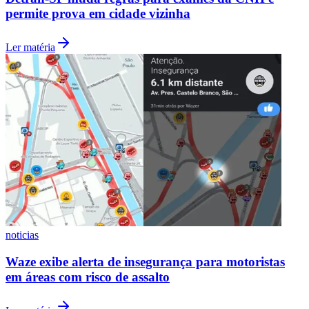
permite prova em cidade vizinha
Ler matéria
Santos
noticias
Waze exibe alerta de insegurança para motoristas
em áreas com risco de assalto