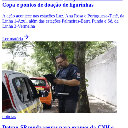
Copa e pontos de doação de figurinhas
A ação acontece nas estações Luz, Ana Rosa e Portuguesa-Tietê, da
Linha 1-Azul, além das estações Palmeiras-Barra Funda e Sé, da
Linha 3-Vermelha
Ler matéria
São Paulo
noticias
Detran-SP muda regras para exames da CNH e