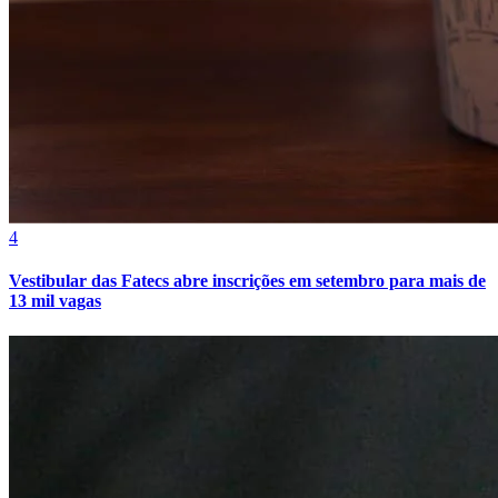
Cruzeiro
4
Vestibular das Fatecs abre inscrições em setembro para mais de
13 mil vagas