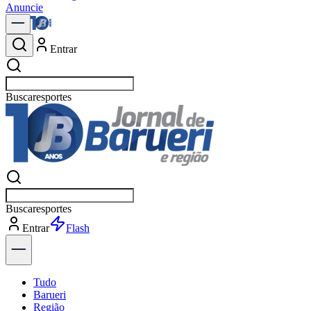
Anuncie
Entrar
Buscar
política
Buscar
política
Entrar
Explorar
Tudo
Barueri
Região