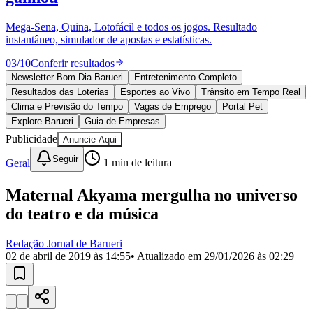
Divulgar Vagas
Novo
Publicidade Legal
Mega-Sena, Quina, Lotofácil e todos os jogos. Resultado
instantâneo, simulador de apostas e estatísticas.
Política
Eleições
03
/
10
Conferir resultados
Esportes
Saúde
Newsletter Bom Dia Barueri
Entretenimento Completo
Segurança
Resultados das Loterias
Esportes ao Vivo
Trânsito em Tempo Real
Cultura
Clima e Previsão do Tempo
Vagas de Emprego
Portal Pet
Meio Ambiente
Explore Barueri
Guia de Empresas
Obras
Publicidade
Anuncie Aqui
Educação
Seguir
Geral
1
min de leitura
Bairros de Barueri
Maternal Akyama mergulha no universo
Selecione sua região
Para notícias da sua região
do teatro e da música
Aldeia
Aldeia da Serra
Aldeia de Barueri
Alphaville
Bairro
Jubran
Belval
Bethaville
Boa
Redação Jornal de Barueri
Vista
Califórnia
Carapicuíba
Centro
Chácaras Marco
Cidades da
02 de abril de 2019 às 14:55
• Atualizado em
29/01/2026 às 02:29
Região
Cotia
Cruz Preta
Engenho Novo
Fazenda
Militar
Itapevi
Jandira
Jardim Audir
Jardim Belval
Jardim
Califórnia
Jardim dos Altos
Jardim dos Camargos
Jardim
Esperança
Jardim Graziela
Jardim Iracema
Jardim Itaquiti
Jardim