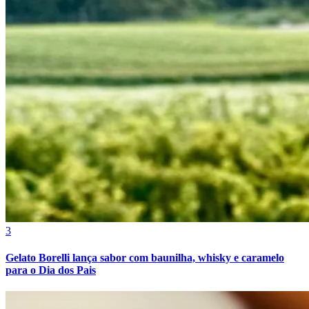
3
Gelato Borelli lança sabor com baunilha, whisky e caramelo
Atlético-MG
para o Dia dos Pais