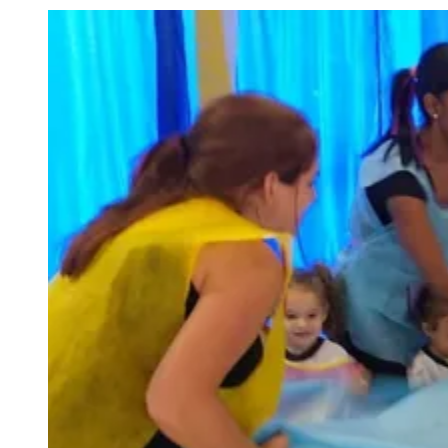
Julio
Jardim Líbano
Jardim Maria Cristina
Jardim Maria Helena
Jardim
Mutinga
Jardim Paraíso
Jardim Paulista
Jardim Reginalice
Jardim São
Luís
Jardim São Pedro
Jardim São Silvestre
Jardim Silveira
Jardim
Tupã
Jardim Tupanci
Mutinga
Nova Aldeinha
Osasco
Parque dos
Camargos
Parque Imperial
Parque Santa Luzia
Parque Viana
Pirapora
do Bom Jesus
Recanto Phrynéa
Santana de
Parnaíba
Silveira
Tamboré
Vale do Sol
Vila Barros
Vila Boa Vista
Vila
do Conde
Vila Engenho Novo
Vila Márcia
Vila Nossa Sra. da
Escada
Vila Porto
Votupoca
Para Sua Empresa
Anuncie no Portal
Guia de Empresas
Divulgar Vagas
Novo
Publicidade Legal
Negócios Regionais
Turismo
Segurança Regional
Hospitais Estaduais
Parques & Represas
Cidades da Região
Santana de Parnaíba
Osasco
Carapicuíba
Jandira
Itapevi
Cotia
Pirapora
do Bom Jesus
Araçariguama
Cajamar
Caieiras
Franco da