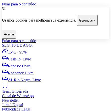
Pular para o conteúdo
Usamos cookies para melhorar sua experiência.
Gerenciar
Aceitar
Pular para o conteúdo
SEG, 10 DE AGO.
15°C
· 95%
Castello
:
Livre
Raposo
:
Livre
Rodoanel
:
Livre
Al. Rio Negro
:
Livre
Trem:
Encerrada
Canal de WhatsApp
Newsletter
Jornal Digital
Publicidade Legal