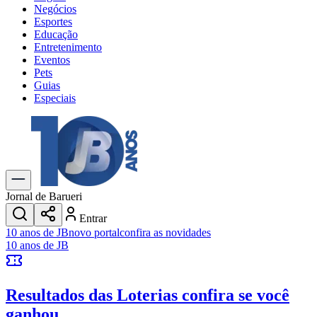
Negócios
Esportes
Educação
Entretenimento
Eventos
Pets
Guias
Especiais
Explore Tudo
Últimas Notícias
Previsão do Tempo
Trânsito e Rotas
Dia a Dia & Lazer
Jornal de Barueri
Transportes
Entrar
Gastronomia
10 anos de JB
novo portal
confira as novidades
Cinema & Shows
10 anos de JB
Jogos
Novo
Para Sua Empresa
Resultados das Loterias
confira se você
Anuncie no Portal
Cadastrar Empresa
ganhou