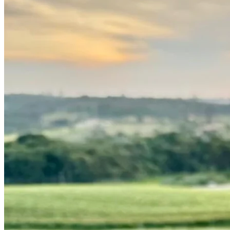
Atlético-MG