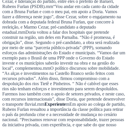
Cezar, e lideranças do partido, entre eles o prefeito de Barueri,
NBA
Rubens Furlan (PSDB).rnrn“Vou andar em cada canto da cidade
NFL
com a Bruna Furlan e com o meu pai, em apoio a Doria. Vamos
Fórmula 1
fazer a diferença neste jogo”, disse Cezar, sobre o engajamento na
UFC
dobrada com a deputada federal Bruna Furlan, que concorre à
Tênis (ATP)
reeleição, e Marmo Cezar, pré-candidato a deputado
MLB
estadual.rnrnDoria voltou a falar dos hospitais que pretende
NHL
construir na região, um deles em Parnaíba. “Não é promessa, é
Atletismo
obrigação”, disse. Segundo o pré-candidato, a obra será realizada
Vôlei
por meio de uma “parceria público-privada” (PPP), somando
NBB
esforços das administrações do Estado e municipais. “Vamos dar um
exemplo para o Brasil de uma PPP onde o Governo do Estado
Competições de Futebol
investe e os municípios saberão investir na obra e na gestão do
Brasileirão Série A
local”, complementou.rnrnO político discursou sobre mobilidade.
Brasileirão Série B
“As alças e investimentos na Castello Branco serão feitos com
Paulistão
recursos privados”. Além disso, firmou compromisso com a
Copa do Brasil
despoluição dos rios Tietê e Pinheiros. “ Não é cabível que esses
Libertadores
rios não tenham esforços e investimento para serem despoluídos.
Sul-Americana
Faremos isso também com o apoio de setores privados, e neste caso,
Copa América
com recursos internacionais”, disse Doria, que pretende desenvolver
Champions League
o transporte fluvial.rnrn
Experiente
rnEm apoio ao colega de partido,
Premier League
Rubens Furlan ressaltou a importância da classe política para retirar
La Liga
o país da profunda crise e a necessidade de mudança no cenário
Bundesliga
nacional. “Precisamos renovar com responsabilidade, trazer pessoas
Mundial 2026
da iniciativa privada, com experiência, e que sabe do que nosso