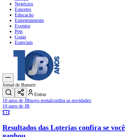
Negócios
Esportes
Educação
Entretenimento
Eventos
Pets
Guias
Especiais
Explore Tudo
Últimas Notícias
Previsão do Tempo
Trânsito e Rotas
Dia a Dia & Lazer
Jornal de Barueri
Transportes
Entrar
Gastronomia
10 anos de JB
novo portal
confira as novidades
Cinema & Shows
10 anos de JB
Jogos
Novo
Para Sua Empresa
Resultados das Loterias
confira se você
Anuncie no Portal
Cadastrar Empresa
ganhou