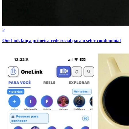
5
OneLink lança primeira rede social para o setor condominial
Vitória