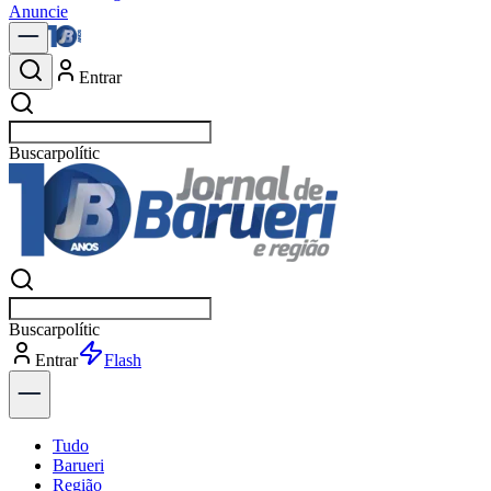
Anuncie
Entrar
Buscar
notícia
Buscar
notícia
Entrar
Explorar
Tudo
Barueri
Região