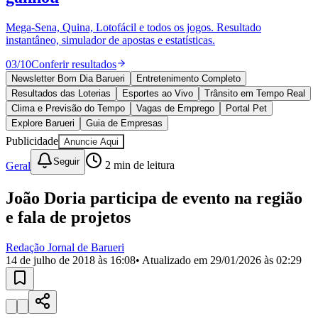
Divulgar Vagas
Novo
Publicidade Legal
Mega-Sena, Quina, Lotofácil e todos os jogos. Resultado
instantâneo, simulador de apostas e estatísticas.
Política
Eleições
03
/
10
Conferir resultados
Esportes
Saúde
Newsletter Bom Dia Barueri
Entretenimento Completo
Segurança
Resultados das Loterias
Esportes ao Vivo
Trânsito em Tempo Real
Cultura
Clima e Previsão do Tempo
Vagas de Emprego
Portal Pet
Meio Ambiente
Explore Barueri
Guia de Empresas
Obras
Publicidade
Anuncie Aqui
Educação
Seguir
Geral
2
min de leitura
Bairros de Barueri
João Doria participa de evento na região
Selecione sua região
Para notícias da sua região
e fala de projetos
Aldeia
Aldeia da Serra
Aldeia de Barueri
Alphaville
Bairro
Jubran
Belval
Bethaville
Boa
Redação Jornal de Barueri
Vista
Califórnia
Carapicuíba
Centro
Chácaras Marco
Cidades da
14 de julho de 2018 às 16:08
• Atualizado em
29/01/2026 às 02:29
Região
Cotia
Cruz Preta
Engenho Novo
Fazenda
Militar
Itapevi
Jandira
Jardim Audir
Jardim Belval
Jardim
Califórnia
Jardim dos Altos
Jardim dos Camargos
Jardim
Esperança
Jardim Graziela
Jardim Iracema
Jardim Itaquiti
Jardim