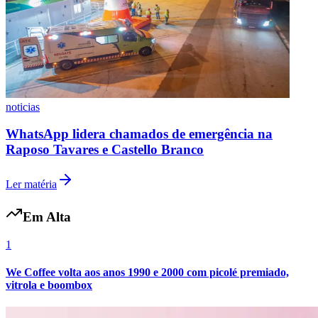
noticias
WhatsApp lidera chamados de emergência na
Raposo Tavares e Castello Branco
Ler matéria
Em Alta
1
We Coffee volta aos anos 1990 e 2000 com picolé premiado,
vitrola e boombox