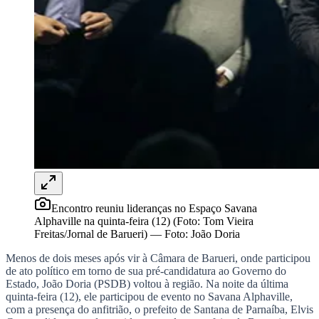
Rocha
Francisco Morato
Taboão da Serra
Embu das Artes
São Roque
Para Sua Empresa
Anuncie Regional
Guia de Empresas
Vagas na Região
Novo
Hub de Negócios
Guia Comercial
Selo Verificado
Portal Educacional
Agenda de Vestibulares
Vagas de Emprego
Concursos
Panorama Econômico
Encontro reuniu lideranças no Espaço Savana
Panorama Econômico
Alphaville na quinta-feira (12) (Foto: Tom Vieira
Freitas/Jornal de Barueri)
—
Foto:
João Doria
Para Sua Empresa
Menos de dois meses após vir à Câmara de Barueri, onde participou
Anuncie no Portal
de ato político em torno de sua pré-candidatura ao Governo do
Verificar Empresa
Novo
Estado, João Doria (PSDB) voltou à região. Na noite da última
Anunciar Vagas
Novo
quinta-feira (12), ele participou de evento no Savana Alphaville,
Publicidade Legal
com a presença do anfitrião, o prefeito de Santana de Parnaíba, Elvis