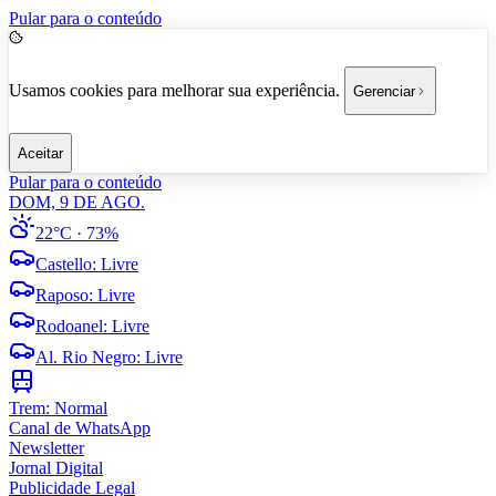
Pular para o conteúdo
Usamos cookies para melhorar sua experiência.
Gerenciar
Aceitar
Pular para o conteúdo
DOM, 9 DE AGO.
22°C
· 73%
Castello
:
Livre
Raposo
:
Livre
Rodoanel
:
Livre
Al. Rio Negro
:
Livre
Trem:
Normal
Canal de WhatsApp
Newsletter
Jornal Digital
Publicidade Legal