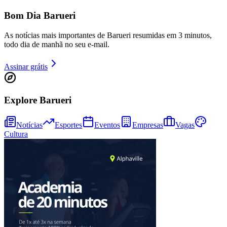
Bom Dia Barueri
As notícias mais importantes de Barueri resumidas em 3 minutos,
Juventude
todo dia de manhã no seu e-mail.
Assinar grátis
Explore Barueri
Notícias
Esportes
Eventos
Empresas
Vagas
Cultura