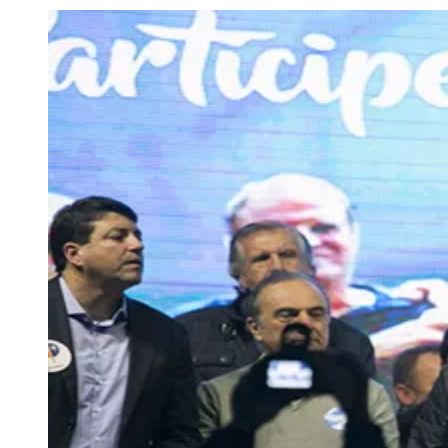
Julio
Jardim Líbano
Jardim Maria Cristina
Jardim Maria Helena
Jardim
Mutinga
Jardim Paraíso
Jardim Paulista
Jardim Reginalice
Jardim São
Luís
Jardim São Pedro
Jardim São Silvestre
Jardim Silveira
Jardim
Tupã
Jardim Tupanci
Mutinga
Nova Aldeinha
Osasco
Parque dos
Camargos
Parque Imperial
Parque Santa Luzia
Parque Viana
Pirapora
do Bom Jesus
Recanto Phrynéa
Santana de
Parnaíba
Silveira
Tamboré
Vale do Sol
Vila Barros
Vila Boa Vista
Vila
do Conde
Vila Engenho Novo
Vila Márcia
Vila Nossa Sra. da
Escada
Vila Porto
Votupoca
Para Sua Empresa
Anuncie no Portal
Guia de Empresas
Divulgar Vagas
Novo
Publicidade Legal
Negócios Regionais
Turismo
Segurança Regional
Hospitais Estaduais
Parques & Represas
Cidades da Região
Santana de Parnaíba
Osasco
Carapicuíba
Jandira
Itapevi
Cotia
Pirapora
do Bom Jesus
Araçariguama
Cajamar
Caieiras
Franco da