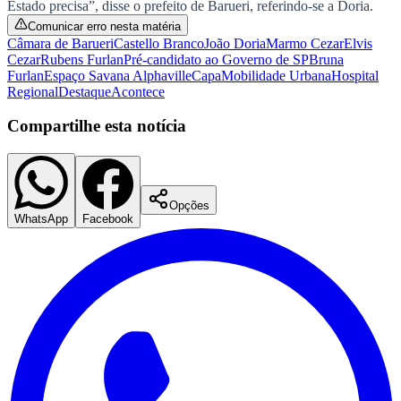
Estado precisa”, disse o prefeito de Barueri, referindo-se a Doria.
Times - Ir direto
Comunicar erro nesta matéria
Câmara de Barueri
Castello Branco
João Doria
Marmo Cezar
Elvis
Cezar
Rubens Furlan
Pré-candidato ao Governo de SP
Bruna
Furlan
Espaço Savana Alphaville
Capa
Mobilidade Urbana
Hospital
Regional
Destaque
Acontece
Compartilhe esta notícia
Opções
WhatsApp
Facebook