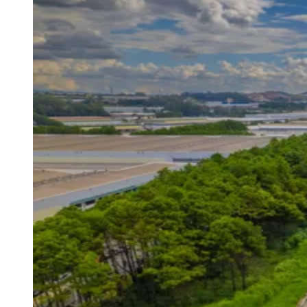
Julio
Jardim Líbano
Jardim Maria Cristina
Jardim Maria Helena
Jardim
Mutinga
Jardim Paraíso
Jardim Paulista
Jardim Reginalice
Jardim São
Luís
Jardim São Pedro
Jardim São Silvestre
Jardim Silveira
Jardim
Tupã
Jardim Tupanci
Mutinga
Nova Aldeinha
Osasco
Parque dos
Camargos
Parque Imperial
Parque Santa Luzia
Parque Viana
Pirapora
do Bom Jesus
Recanto Phrynéa
Santana de
Parnaíba
Silveira
Tamboré
Vale do Sol
Vila Barros
Vila Boa Vista
Vila
do Conde
Vila Engenho Novo
Vila Márcia
Vila Nossa Sra. da
Escada
Vila Porto
Votupoca
Para Sua Empresa
Anuncie no Portal
Guia de Empresas
Divulgar Vagas
Novo
Publicidade Legal
Negócios Regionais
Turismo
Segurança Regional
Hospitais Estaduais
Parques & Represas
Cidades da Região
Santana de Parnaíba
Osasco
Carapicuíba
Jandira
Itapevi
Cotia
Pirapora
do Bom Jesus
Araçariguama
Cajamar
Caieiras
Franco da