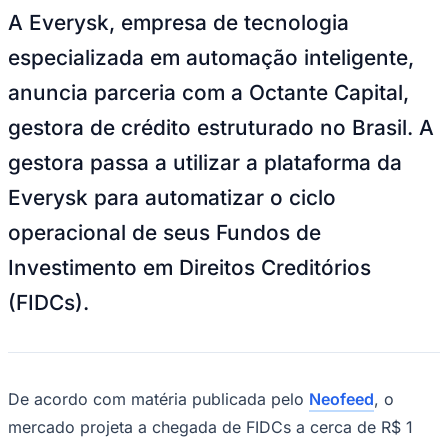
Goiás