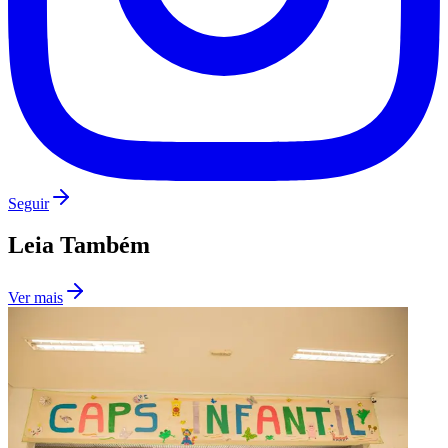
Seguir
Leia Também
São Paulo
Ver mais