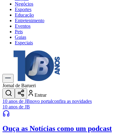
Negócios
Esportes
Educação
Entretenimento
Eventos
Pets
Guias
Especiais
Explore Tudo
Últimas Notícias
Previsão do Tempo
Trânsito e Rotas
Dia a Dia & Lazer
Jornal de Barueri
Transportes
Entrar
Gastronomia
10 anos de JB
novo portal
confira as novidades
Cinema & Shows
10 anos de JB
Jogos
Novo
Para Sua Empresa
Ouça as Notícias
como um podcast
Anuncie no Portal
Cadastrar Empresa