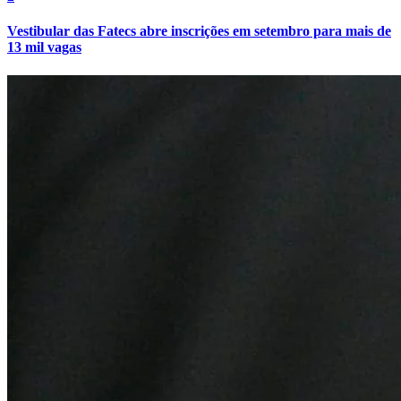
Vestibular das Fatecs abre inscrições em setembro para mais de
13 mil vagas
Botafogo