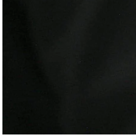
Atlético-MG