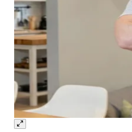
Everysk e Octante aceleram operações
digitais de FIDCs
JB Negócios
23 de abril de 2026 às 14:20
Ceará