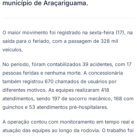
município de Araçariguama.
NBA
NFL
Fórmula 1
UFC
Tênis (ATP)
MLB
O maior movimento foi registrado na sexta-feira (17), na
NHL
saída para o feriado, com a passagem de 328 mil
Atletismo
Vôlei
veículos.
NBB
Competições de Futebol
No período, foram contabilizados 39 acidentes, com 17
pessoas feridas e nenhuma morte. A concessionária
Brasileirão Série A
Brasileirão Série B
também registrou 670 chamados de usuários por
Paulistão
Copa do Brasil
diferentes motivos. As equipes realizaram 418
Libertadores
atendimentos, sendo 197 de socorro mecânico, 168 com
Sul-Americana
Copa América
guinchos e 53 atendimentos pré-hospitalares.
Champions League
Premier League
A operação contou com monitoramento em tempo real e
La Liga
Bundesliga
atuação das equipes ao longo da rodovia. O trabalho foi
Mundial 2026