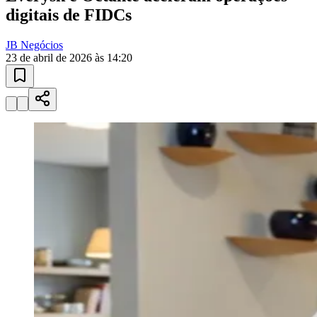
Juventude
10 anos de JB
novo portal
confira as novidades
10 anos de JB
Manchetes no Seu E-mail
todo dia de
manhã
Receba as notícias mais importantes resumidas em 3 minutos. Grátis,
sem spam.
Ver última edição
01
/
03
Assinar grátis
Manchetes no Seu E-mail
Breaking News no WhatsApp
Ouça as Notícias
Publicidade
Anuncie Aqui
Seguir
Geral
2
min de leitura