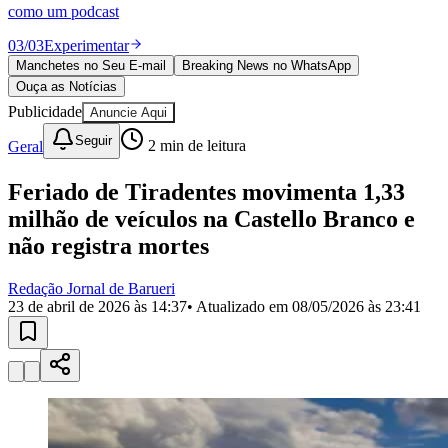
Divulgar Vagas
Novo
como um podcast
Publicidade Legal
03
/
03
Experimentar
Política
Manchetes no Seu E-mail
Breaking News no WhatsApp
Eleições
Ouça as Notícias
Esportes
Saúde
Publicidade
Anuncie Aqui
Segurança
Seguir
Geral
2
min de leitura
Cultura
Meio Ambiente
Obras
Feriado de Tiradentes movimenta 1,33
Educação
milhão de veículos na Castello Branco e
Bairros de Barueri
não registra mortes
Selecione sua região
Para notícias da sua região
Redação Jornal de Barueri
23 de abril de 2026 às 14:37
• Atualizado em
08/05/2026 às 23:41
Aldeia
Aldeia da Serra
Aldeia de Barueri
Alphaville
Bairro
Jubran
Belval
Bethaville
Boa
Vista
Califórnia
Carapicuíba
Centro
Chácaras Marco
Cidades da
Região
Cotia
Cruz Preta
Engenho Novo
Fazenda
Militar
Itapevi
Jandira
Jardim Audir
Jardim Belval
Jardim
Califórnia
Jardim dos Altos
Jardim dos Camargos
Jardim
Esperança
Jardim Graziela
Jardim Iracema
Jardim Itaquiti
Jardim