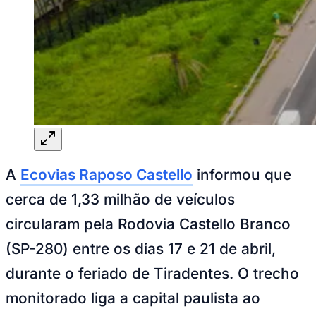
Rocha
Francisco Morato
Taboão da Serra
Embu das Artes
São Roque
Para Sua Empresa
Anuncie Regional
Guia de Empresas
Vagas na Região
Novo
Hub de Negócios
Guia Comercial
Selo Verificado
Portal Educacional
Agenda de Vestibulares
Vagas de Emprego
Concursos
A
Ecovias Raposo Castello
informou que
Panorama Econômico
cerca de 1,33 milhão de veículos
Panorama Econômico
circularam pela Rodovia Castello Branco
Para Sua Empresa
(SP-280) entre os dias 17 e 21 de abril,
Anuncie no Portal
durante o feriado de Tiradentes. O trecho
Verificar Empresa
Novo
Anunciar Vagas
Novo
monitorado liga a capital paulista ao
Publicidade Legal