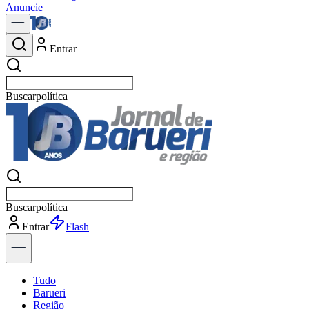
Anuncie
Entrar
Buscar
notícias em
Buscar
notícias em
Entrar
Explorar
Tudo
Barueri
Região