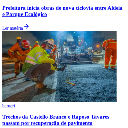
Prefeitura inicia obras de nova ciclovia entre Aldeia
e Parque Ecológico
Ler matéria
barueri
Trechos da Castello Branco e Raposo Tavares
passam por recuperação de pavimento