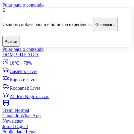
Pular para o conteúdo
Usamos cookies para melhorar sua experiência.
Gerenciar
Aceitar
Pular para o conteúdo
DOM, 9 DE AGO.
18°C
· 78%
Castello
:
Livre
Raposo
:
Livre
Rodoanel
:
Livre
Al. Rio Negro
:
Livre
Trem:
Normal
Canal de WhatsApp
Newsletter
Jornal Digital
Publicidade Legal