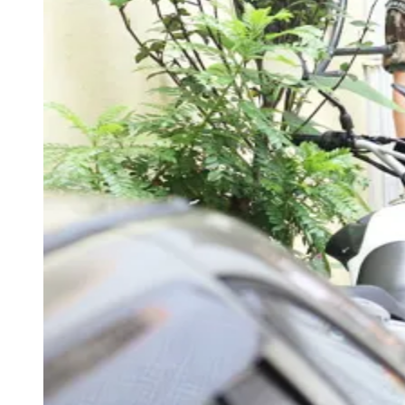
Ouça as Notícias
Publicidade
Anuncie Aqui
Seguir
Saúde
1
min de leitura
Saúde
Mapa da dengue põe Barueri em
estado satisfatório
Redação Jornal de Barueri
02 de dezembro de 2017 às 15:53
Athletico-PR