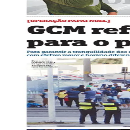
Julio
Jardim Líbano
Jardim Maria Cristina
Jardim Maria Helena
Jardim
Mutinga
Jardim Paraíso
Jardim Paulista
Jardim Reginalice
Jardim São
Luís
Jardim São Pedro
Jardim São Silvestre
Jardim Silveira
Jardim
Tupã
Jardim Tupanci
Mutinga
Nova Aldeinha
Osasco
Parque dos
Camargos
Parque Imperial
Parque Santa Luzia
Parque Viana
Pirapora
do Bom Jesus
Recanto Phrynéa
Santana de
Parnaíba
Silveira
Tamboré
Vale do Sol
Vila Barros
Vila Boa Vista
Vila
do Conde
Vila Engenho Novo
Vila Márcia
Vila Nossa Sra. da
Escada
Vila Porto
Votupoca
Para Sua Empresa
Anuncie no Portal
Guia de Empresas
Divulgar Vagas
Novo
Publicidade Legal
Negócios Regionais
Turismo
Segurança Regional
Hospitais Estaduais
Parques & Represas
Cidades da Região
Santana de Parnaíba
Osasco
Carapicuíba
Jandira
Itapevi
Cotia
Pirapora
do Bom Jesus
Araçariguama
Cajamar
Caieiras
Franco da