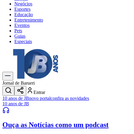
Negócios
Esportes
Educação
Entretenimento
Eventos
Pets
Guias
Especiais
Explore Tudo
Últimas Notícias
Previsão do Tempo
Trânsito e Rotas
Dia a Dia & Lazer
Jornal de Barueri
Transportes
Entrar
Gastronomia
10 anos de JB
novo portal
confira as novidades
Cinema & Shows
10 anos de JB
Jogos
Novo
Para Sua Empresa
Ouça as Notícias
como um podcast
Anuncie no Portal
Cadastrar Empresa