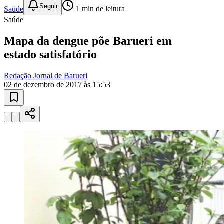
Fortaleza
10 anos de JB
novo portal
confira as novidades
10 anos de JB
Manchetes no Seu E-mail
todo dia de
manhã
Receba as notícias mais importantes resumidas em 3 minutos. Grátis,
sem spam.
Ver última edição
01
/
03
Assinar grátis
Manchetes no Seu E-mail
Breaking News no WhatsApp