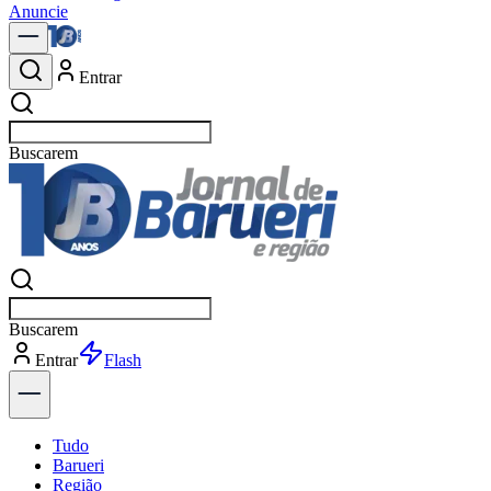
Anuncie
Entrar
Buscar
política
Buscar
política
Entrar
Explorar
Tudo
Barueri
Região