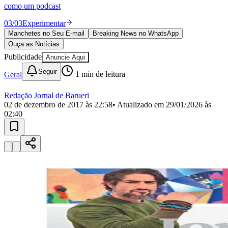
Divulgar Vagas
Novo
como um podcast
Publicidade Legal
03
/
03
Experimentar
Política
Manchetes no Seu E-mail
Breaking News no WhatsApp
Eleições
Ouça as Notícias
Esportes
Saúde
Publicidade
Anuncie Aqui
Segurança
Seguir
Geral
1
min de leitura
Cultura
Meio Ambiente
Obras
Redação Jornal de Barueri
Educação
02 de dezembro de 2017 às 22:58
• Atualizado em
29/01/2026 às
02:40
Bairros de Barueri
Selecione sua região
Para notícias da sua região
Aldeia
Aldeia da Serra
Aldeia de Barueri
Alphaville
Bairro
Jubran
Belval
Bethaville
Boa
Vista
Califórnia
Carapicuíba
Centro
Chácaras Marco
Cidades da
Região
Cotia
Cruz Preta
Engenho Novo
Fazenda
Militar
Itapevi
Jandira
Jardim Audir
Jardim Belval
Jardim
Califórnia
Jardim dos Altos
Jardim dos Camargos
Jardim
Esperança
Jardim Graziela
Jardim Iracema
Jardim Itaquiti
Jardim