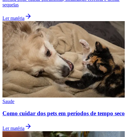
Programação inclui palestras, rodas de conversa e grupos de apoio;
rede municipal oferece tratamento gratuito para quem deseja parar
de fumar
Ler matéria
Goiás
saude
São Paulo registra 13 casos de sarampo em 2026;
Barueri reforça vacinação