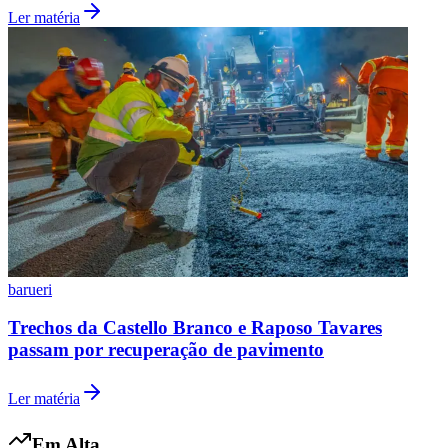
Ler matéria
Palmeiras
barueri
Trechos da Castello Branco e Raposo Tavares
passam por recuperação de pavimento
Ler matéria
Em Alta