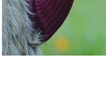
Atlético-MG