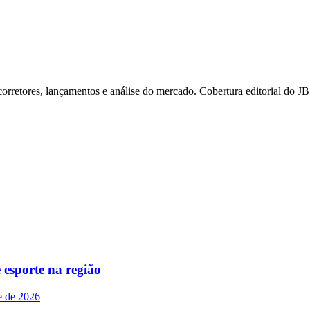
orretores, lançamentos e análise do mercado. Cobertura editorial do JB
l
Bethaville
Boa Vista
Califórnia
Carapicuíba
Centro
Chácaras Marco
Cida
im dos Altos
Jardim dos Camargos
Jardim Esperança
Jardim Graziela
Jard
lista
Jardim Reginalice
Jardim São Luís
Jardim São Pedro
Jardim São Sil
uzia
Parque Viana
Pirapora do Bom Jesus
Recanto Phrynéa
Santana de P
 Porto
Votupoca
 esporte na região
e de 2026