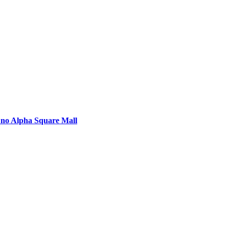
do Bom Jesus
Araçariguama
Cajamar
Caieiras
Franco da Rocha
Francisco 
s no Alpha Square Mall