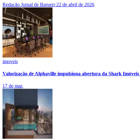
Publicidade Legal
Redação Jornal de Barueri
·
22 de abril de 2026
Negócios Regionais
Turismo
Segurança Regional
Hospitais Estaduais
Parques & Represas
Cidades da Região
Santana de Parnaíba
Osasco
Carapicuíba
Jandira
Itapevi
Cotia
Pirapora 
Para Sua Empresa
imoveis
Anuncie Regional
Valorização de Alphaville impulsiona abertura da Shark Imóvei
Guia de Empresas
Vagas na Região
Novo
17 de mar.
Hub de Negócios
Guia Comercial
Selo Verificado
Portal Educacional
Agenda de Vestibulares
Vagas de Emprego
Concursos
Panorama Econômico