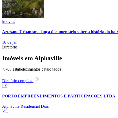
Copa do Brasil
Libertadores
Sul-Americana
Copa América
imoveis
Champions League
Premier League
La Liga
Artesano Urbanismo lança documentário sobre a história do bair
Bundesliga
Mundial 2026
10 de jan.
Diretório
Times - Ir direto
Imóveis
em Alphaville
7.708
estabelecimentos catalogados
Diretório completo
PE
PORTO EMPREENDIMENTOS E PARTICIPACOES LTDA.
Alphaville Residencial Dois
VE