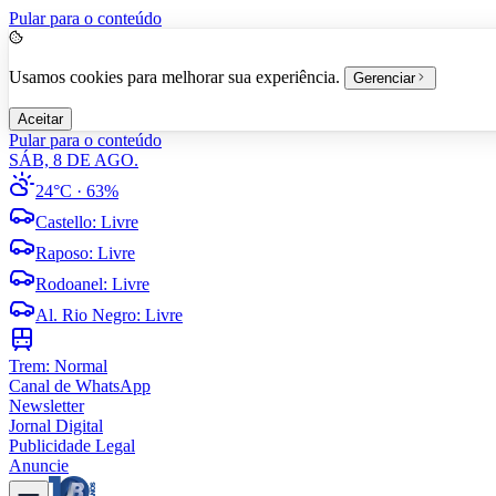
Pular para o conteúdo
Usamos cookies para melhorar sua experiência.
Gerenciar
Aceitar
Pular para o conteúdo
SÁB, 8 DE AGO.
24°C
· 63%
Castello
:
Livre
Raposo
:
Livre
Rodoanel
:
Livre
Al. Rio Negro
:
Livre
Trem:
Normal
Canal de WhatsApp
Newsletter
Jornal Digital
Publicidade Legal
Anuncie