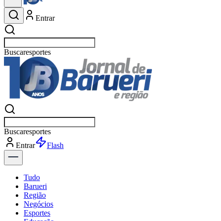
Entrar
Buscar
esporte
Buscar
esporte
Entrar
Flash
Tudo
Barueri
Região
Negócios
Esportes