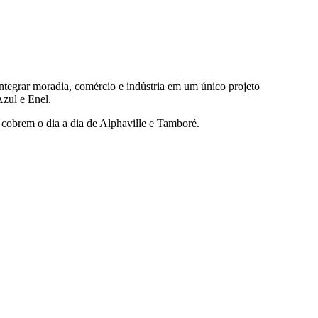
ntegrar moradia, comércio e indústria em um único projeto
zul e Enel.
 cobrem o dia a dia de Alphaville e Tamboré.
des da Região
Cotia
Cruz Preta
Engenho Novo
Fazenda
im Iracema
Jardim Itaquiti
Jardim Julio
Jardim Líbano
Jardim Maria
vestre
Jardim Silveira
Jardim Tupã
Jardim Tupanci
Mutinga
Nova
arnaíba
Silveira
Tamboré
Vale do Sol
Vila Barros
Vila Boa Vista
Vila do