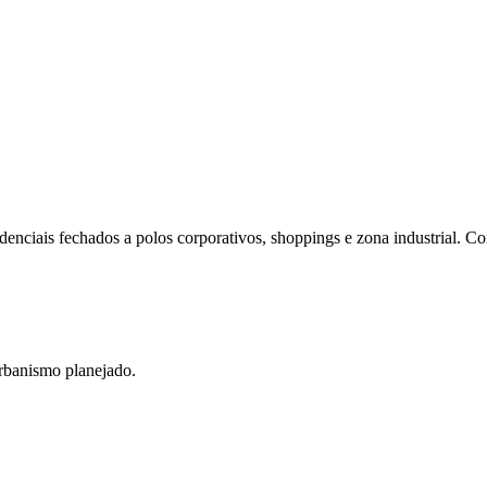
do Bom Jesus
Araçariguama
Cajamar
Caieiras
Franco da Rocha
Francisco 
enciais fechados a polos corporativos, shoppings e zona industrial. C
rbanismo planejado.