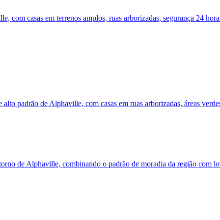
lle, com casas em terrenos amplos, ruas arborizadas, segurança 24 hor
e alto padrão de Alphaville, com casas em ruas arborizadas, áreas ver
ntorno de Alphaville, combinando o padrão de moradia da região com lo