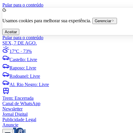
Pular para o conteúdo
Usamos cookies para melhorar sua experiência.
Gerenciar
Aceitar
Pular para o conteúdo
SEX, 7 DE AGO.
17°C
· 73%
Castello
:
Livre
Raposo
:
Livre
Rodoanel
:
Livre
Al. Rio Negro
:
Livre
Trem:
Encerrada
Canal de WhatsApp
Newsletter
Jornal Digital
Publicidade Legal
Anuncie