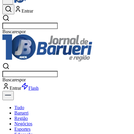
Entrar
Buscar
esportes
Buscar
esportes
Entrar
Flash
Tudo
Barueri
Região
Negócios
Esportes