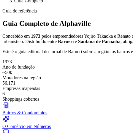
Guia Completo
Política
Eleições
Guia de referência
Esportes
Saúde
Guia Completo de Alphaville
Segurança
Cultura
Meio Ambiente
Concebido em
1973
pelos empreendedores Yojiro Takaoka e Renato de 
Obras
urbanístico. Distribuído entre
Barueri
e
Santana de Parnaíba
, abri
Educação
Este é o guia editorial do
Jornal de Barueri
sobre a região: os bairros
Bairros de Barueri
1973
Ano de fundação
Selecione sua região
Para notícias da sua região
~50k
Moradores na região
56.171
Aldeia
Aldeia da Serra
Aldeia de Barueri
Alphaville
Bairro Jubran
Belva
Empresas mapeadas
Militar
Itapevi
Jandira
Jardim Audir
Jardim Belval
Jardim Califórnia
Jard
6
Cristina
Jardim Maria Helena
Jardim Mutinga
Jardim Paraíso
Jardim Pau
Shoppings cobertos
Aldeinha
Osasco
Parque dos Camargos
Parque Imperial
Parque Santa L
Conde
Vila Engenho Novo
Vila Márcia
Vila Nossa Sra. da Escada
Vila
Para Sua Empresa
Bairros & Condomínios
Anuncie no Portal
Guia de Empresas
O Comércio em Números
Divulgar Vagas
Novo