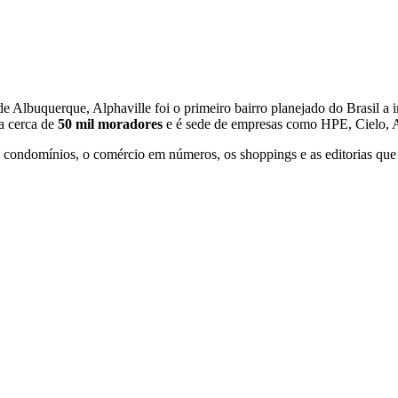
Albuquerque, Alphaville foi o primeiro bairro planejado do Brasil a i
ga cerca de
50 mil moradores
e é sede de empresas como HPE, Cielo, A
 e condomínios, o comércio em números, os shoppings e as editorias que
l
Bethaville
Boa Vista
Califórnia
Carapicuíba
Centro
Chácaras Marco
Cida
im dos Altos
Jardim dos Camargos
Jardim Esperança
Jardim Graziela
Jard
lista
Jardim Reginalice
Jardim São Luís
Jardim São Pedro
Jardim São Sil
uzia
Parque Viana
Pirapora do Bom Jesus
Recanto Phrynéa
Santana de P
 Porto
Votupoca