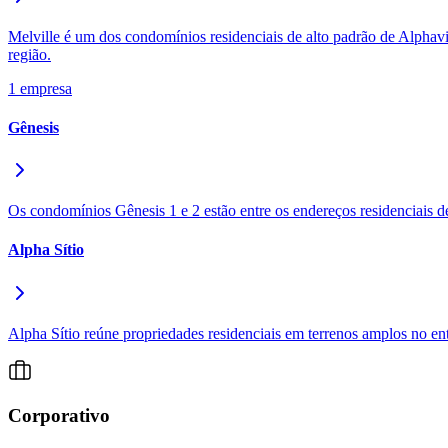
Copa do Brasil
Libertadores
Melville é um dos condomínios residenciais de alto padrão de Alphavi
Sul-Americana
região.
Copa América
Champions League
1
empresa
Premier League
La Liga
Gênesis
Bundesliga
Mundial 2026
Times - Ir direto
Os condomínios Gênesis 1 e 2 estão entre os endereços residenciais d
Alpha Sítio
Alpha Sítio reúne propriedades residenciais em terrenos amplos no e
Corporativo