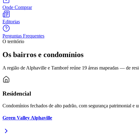
Publicidade Legal
Onde Comprar
Negócios Regionais
Turismo
Editorias
Segurança Regional
Hospitais Estaduais
Perguntas Frequentes
Parques & Represas
O território
Cidades da Região
Santana de Parnaíba
Osasco
Carapicuíba
Jandira
Itapevi
Cotia
Pirapora 
Os bairros e condomínios
Para Sua Empresa
A região de Alphaville e Tamboré reúne
19
áreas mapeadas — de resid
Anuncie Regional
Guia de Empresas
Vagas na Região
Novo
Hub de Negócios
Residencial
Guia Comercial
Selo Verificado
Condomínios fechados de alto padrão, com segurança patrimonial e u
Portal Educacional
Agenda de Vestibulares
Green Valley Alphaville
Vagas de Emprego
Concursos
Panorama Econômico