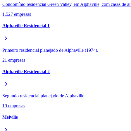
Condomínio residencial Green Valley, em Alphaville, com casas de alto
Panorama Econômico
1.527
empresas
Para Sua Empresa
Anuncie no Portal
Alphaville Residencial 1
Verificar Empresa
Novo
Anunciar Vagas
Novo
Publicidade Legal
Primeiro residencial planejado de Alphaville (1974).
NBA
NFL
21
empresas
Fórmula 1
UFC
Alphaville Residencial 2
Tênis (ATP)
MLB
NHL
Atletismo
Vôlei
Segundo residencial planejado de Alphaville.
NBB
19
empresas
Competições de Futebol
Melville
Brasileirão Série A
Brasileirão Série B
Paulistão