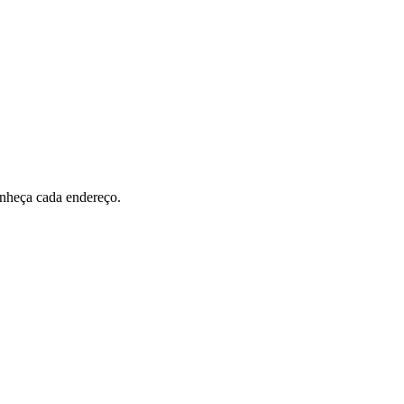
Morato
Taboão da Serra
Embu das Artes
São Roque
onheça cada endereço.