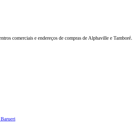
 centros comerciais e endereços de compras de Alphaville e Tamboré.
l
Bethaville
Boa Vista
Califórnia
Carapicuíba
Centro
Chácaras Marco
Cida
im dos Altos
Jardim dos Camargos
Jardim Esperança
Jardim Graziela
Jard
lista
Jardim Reginalice
Jardim São Luís
Jardim São Pedro
Jardim São Sil
uzia
Parque Viana
Pirapora do Bom Jesus
Recanto Phrynéa
Santana de P
 Porto
Votupoca
 Barueri