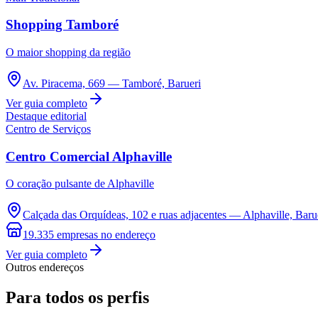
Publicidade Legal
Shopping Tamboré
Negócios Regionais
Turismo
O maior shopping da região
Segurança Regional
Hospitais Estaduais
Parques & Represas
Av. Piracema, 669 — Tamboré, Barueri
Ver guia completo
Cidades da Região
Destaque editorial
Santana de Parnaíba
Osasco
Carapicuíba
Jandira
Itapevi
Cotia
Pirapora 
Centro de Serviços
Para Sua Empresa
Centro Comercial Alphaville
Anuncie Regional
Guia de Empresas
Vagas na Região
Novo
O coração pulsante de Alphaville
Hub de Negócios
Calçada das Orquídeas, 102 e ruas adjacentes — Alphaville, Baru
Guia Comercial
Selo Verificado
19.335
empresas
no endereço
Portal Educacional
Ver guia completo
Agenda de Vestibulares
Outros endereços
Vagas de Emprego
Concursos
Para todos os perfis
Panorama Econômico