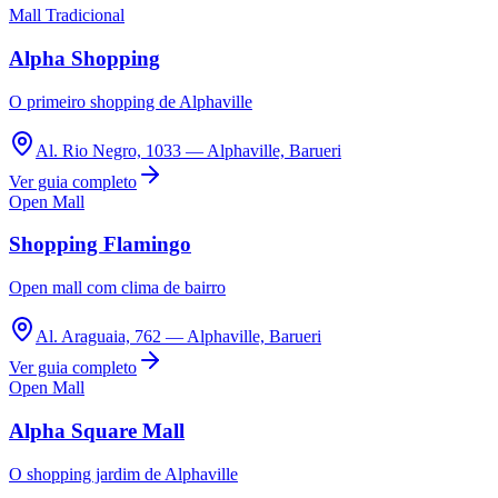
Mall Tradicional
Panorama Econômico
Alpha Shopping
Para Sua Empresa
Anuncie no Portal
O primeiro shopping de Alphaville
Verificar Empresa
Novo
Anunciar Vagas
Novo
Al. Rio Negro, 1033 — Alphaville, Barueri
Publicidade Legal
Ver guia completo
NBA
Open Mall
NFL
Fórmula 1
Shopping Flamingo
UFC
Tênis (ATP)
Open mall com clima de bairro
MLB
NHL
Atletismo
Al. Araguaia, 762 — Alphaville, Barueri
Vôlei
Ver guia completo
NBB
Open Mall
Competições de Futebol
Alpha Square Mall
Brasileirão Série A
Brasileirão Série B
O shopping jardim de Alphaville
Paulistão