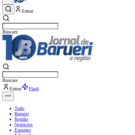
Entrar
Buscar
esportes
Buscar
esportes
Entrar
Flash
Tudo
Barueri
Região
Negócios
Esportes