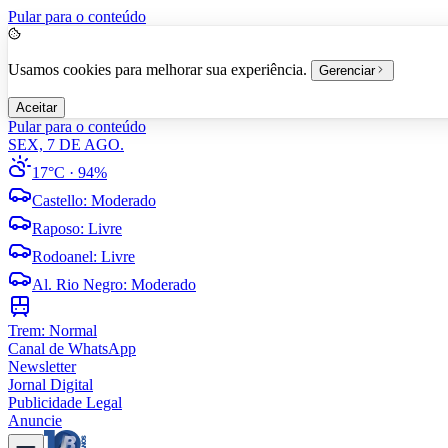
Pular para o conteúdo
Usamos cookies para melhorar sua experiência.
Gerenciar
Aceitar
Pular para o conteúdo
SEX, 7 DE AGO.
17°C
· 94%
Castello
:
Moderado
Raposo
:
Livre
Rodoanel
:
Livre
Al. Rio Negro
:
Moderado
Trem:
Normal
Canal de WhatsApp
Newsletter
Jornal Digital
Publicidade Legal
Anuncie