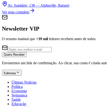
Copa do Brasil
Av. Sagitário, 138 — Alphaville, Barueri
Libertadores
Sul-Americana
Ver guia completo
Copa América
Champions League
Premier League
Newsletter VIP
La Liga
Bundesliga
Mundial 2026
O resumo matinal que
+39 mil
leitores recebem antes de todos
Times - Ir direto
Quero Receber
Enviaremos um link de confirmação. Ao clicar, sua conta é criada au
Editorias
Últimas Notícias
Política
Economia
Segurança
Saúde
Educação