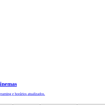
 ocorrerem a partir de hoje. (Foto: Divulgação)
—
Foto:
3ce29868-04
regras para a prova de vida nesta quinta-feira (3).
rnrn
Os segurados não
mo prova de vida.
rnrn
As mudanças valerão para os aniversários dos seg
ivos e sistemas dos órgãos e entidades públicas que possuam certificação
to biométrico;
ento biométrico nas entidades ou instituições parceiras;
co de saúde ou rede conveniada;