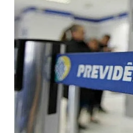
rn
A prova de vida é obrigatória para aposentados, pensionistas e par
garante a manutenção do pagamento.
Comunicar erro nesta matéria
Vacinação
Previdência
INSS
Acontece
Compartilhe esta notícia
Opções
WhatsApp
Facebook