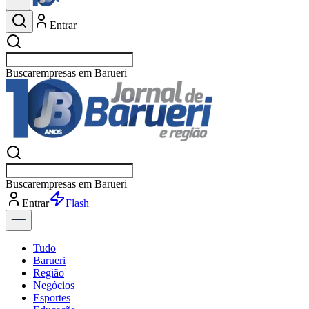
Entrar
Buscar
esporte
Buscar
esporte
Entrar
Flash
Tudo
Barueri
Região
Negócios
Esportes