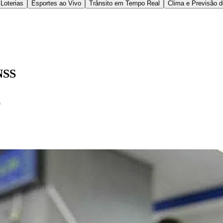
pública;
lo responsável pelo grupo;
tidade, carteira de motorista, carteira de trabalho, alistamento milita
métrico;