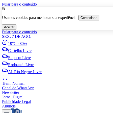
Pular para o conteúdo
Usamos cookies para melhorar sua experiência.
Gerenciar
Aceitar
Pular para o conteúdo
SEX, 7 DE AGO.
19°C
· 80%
Castello
:
Livre
Raposo
:
Livre
Rodoanel
:
Livre
Al. Rio Negro
:
Livre
Trem:
Normal
Canal de WhatsApp
Newsletter
Jornal Digital
Publicidade Legal
Anuncie