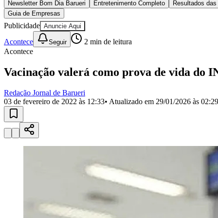
Copa do Brasil
rn
Libertadores
vacinação;
Sul-Americana
Copa América
rn
Champions League
cadastro ou recadastramento nos órgãos de trânsito ou segurança 
Premier League
La Liga
rn
Bundesliga
atualizações no Cadastro Único, somente quando for efetuada pe
Mundial 2026
rn
Times - Ir direto
votação nas eleições;
rn
emissão/renovação de documentos como passaporte, carteira de iden
usuário ou reconhecimento biométrico;
rn
recebimento do pagamento de benefício com reconhecimento bio
rn
declaração de Imposto de Renda como titular ou dependente
rn