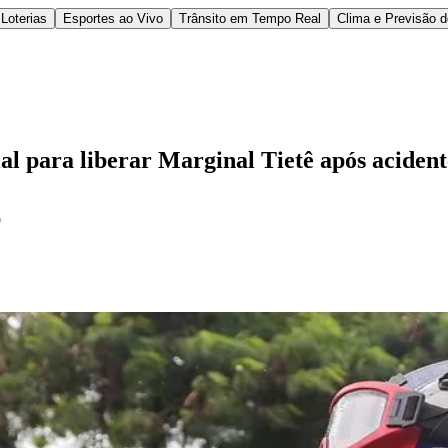
Loterias
Esportes ao Vivo
Trânsito em Tempo Real
Clima e Previsão 
l para liberar Marginal Tietê após acident
9
l
Bethaville
Boa Vista
Califórnia
Carapicuíba
Centro
Chácaras Marco
Cida
im dos Altos
Jardim dos Camargos
Jardim Esperança
Jardim Graziela
Jard
lista
Jardim Reginalice
Jardim São Luís
Jardim São Pedro
Jardim São Sil
uzia
Parque Viana
Pirapora do Bom Jesus
Recanto Phrynéa
Santana de P
 Porto
Votupoca