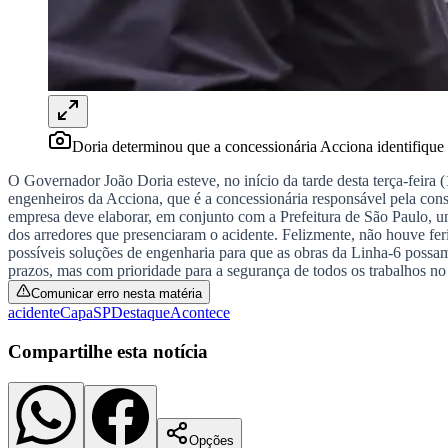
Panorama Econômico
Para Sua Empresa
Anuncie no Portal
Verificar Empresa
Novo
Anunciar Vagas
Novo
Publicidade Legal
Doria determinou que a concessionária Acciona identifique
NBA
O Governador João Doria esteve, no início da tarde desta terça-feira
NFL
engenheiros da Acciona, que é a concessionária responsável pela cons
Fórmula 1
empresa deve elaborar, em conjunto com a Prefeitura de São Paulo, u
UFC
dos arredores que presenciaram o acidente. Felizmente, não houve fer
Tênis (ATP)
possíveis soluções de engenharia para que as obras da Linha-6 possa
MLB
prazos, mas com prioridade para a segurança de todos os trabalhos no 
NHL
Comunicar erro nesta matéria
Atletismo
acidente
Capa
SP
Destaque
Acontece
Vôlei
NBB
Compartilhe esta notícia
Competições de Futebol
Brasileirão Série A
Brasileirão Série B
Paulistão
Opções