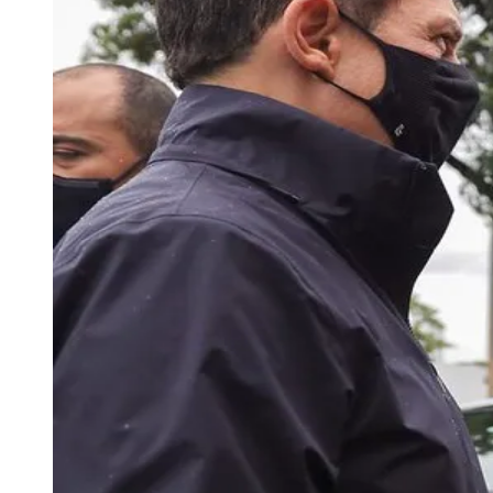
Publicidade Legal
Negócios Regionais
Turismo
Segurança Regional
Hospitais Estaduais
Parques & Represas
Cidades da Região
Santana de Parnaíba
Osasco
Carapicuíba
Jandira
Itapevi
Cotia
Pirapora 
Para Sua Empresa
Anuncie Regional
Guia de Empresas
Vagas na Região
Novo
Hub de Negócios
Guia Comercial
Selo Verificado
Portal Educacional
Agenda de Vestibulares
Vagas de Emprego
Concursos
Panorama Econômico