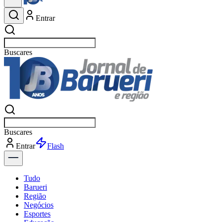
Entrar
Buscar
esportes
Buscar
esportes
Entrar
Flash
Tudo
Barueri
Região
Negócios
Esportes