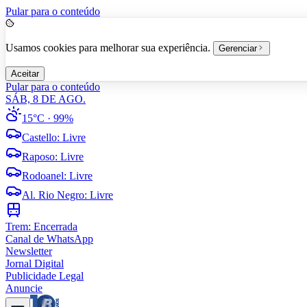
Pular para o conteúdo
Usamos cookies para melhorar sua experiência.
Gerenciar
Aceitar
Pular para o conteúdo
SÁB, 8 DE AGO.
15°C
· 99%
Castello
:
Livre
Raposo
:
Livre
Rodoanel
:
Livre
Al. Rio Negro
:
Livre
Trem:
Encerrada
Canal de WhatsApp
Newsletter
Jornal Digital
Publicidade Legal
Anuncie