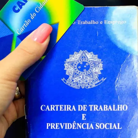
do Bom Jesus
Araçariguama
Cajamar
Caieiras
Franco da Rocha
Francisco 