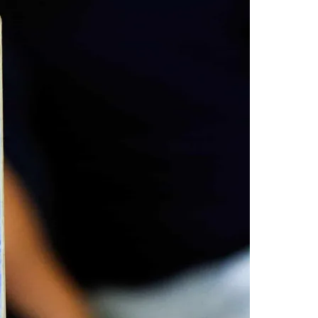
Morato
Taboão da Serra
Embu das Artes
São Roque