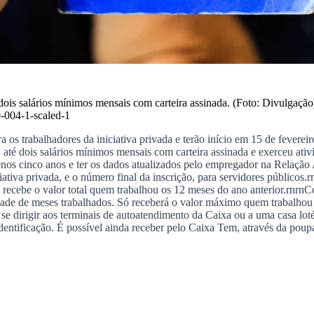
dois salários mínimos mensais com carteira assinada. (Foto: Divulgação
-004-1-scaled-1
os trabalhadores da iniciativa privada e terão início em 15 de fevereir
 até dois salários mínimos mensais com carteira assinada e exerceu ati
enos cinco anos e ter os dados atualizados pelo empregador na Relação
tiva privada, e o número final da inscrição, para servidores públicos.
r
recebe o valor total quem trabalhou os 12 meses do ano anterior.
rnrn
Co
idade de meses trabalhados. Só receberá o valor máximo quem trabalhou
se dirigir aos terminais de autoatendimento da Caixa ou a uma casa lot
entificação. É possível ainda receber pelo Caixa Tem, através da pou