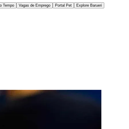
do Tempo
Vagas de Emprego
Portal Pet
Explore Barueri
des da Região
Cotia
Cruz Preta
Engenho Novo
Fazenda
im Iracema
Jardim Itaquiti
Jardim Julio
Jardim Líbano
Jardim Maria
vestre
Jardim Silveira
Jardim Tupã
Jardim Tupanci
Mutinga
Nova
arnaíba
Silveira
Tamboré
Vale do Sol
Vila Barros
Vila Boa Vista
Vila do