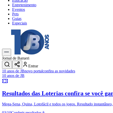
Educação
Entretenimento
Eventos
Pets
Guias
Especiais
Explore Tudo
Últimas Notícias
Previsão do Tempo
Trânsito e Rotas
Dia a Dia & Lazer
Jornal de Barueri
Transportes
Entrar
Gastronomia
10 anos de JB
novo portal
confira as novidades
Cinema & Shows
10 anos de JB
Jogos
Novo
Para Sua Empresa
Resultados das Loterias
confira se você ga
Anuncie no Portal
Cadastrar Empresa
Divulgar Vagas
Novo
Mega-Sena, Quina, Lotofácil e todos os jogos. Resultado instantâneo, s
Publicidade Legal
03
/
10
Conferir resultados