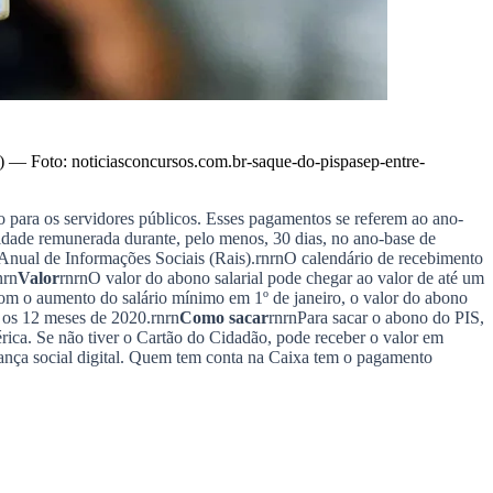
)
—
Foto:
noticiasconcursos.com.br-saque-do-pispasep-entre-
o para os servidores públicos. Esses pagamentos se referem ao ano-
vidade remunerada durante, pelo menos, 30 dias, no ano-base de
 Anual de Informações Sociais (Rais).
rnrn
O calendário de recebimento
nrn
Valor
rnrn
O valor do abono salarial pode chegar ao valor de até um
m o aumento do salário mínimo em 1º de janeiro, o valor do abono
 os 12 meses de 2020.
rnrn
Como sacar
rnrn
Para sacar o abono do PIS,
érica. Se não tiver o Cartão do Cidadão, pode receber o valor em
pança social digital. Quem tem conta na Caixa tem o pagamento