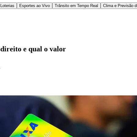
Loterias
Esportes ao Vivo
Trânsito em Tempo Real
Clima e Previsão 
ireito e qual o valor
8
l
Bethaville
Boa Vista
Califórnia
Carapicuíba
Centro
Chácaras Marco
Cida
im dos Altos
Jardim dos Camargos
Jardim Esperança
Jardim Graziela
Jard
lista
Jardim Reginalice
Jardim São Luís
Jardim São Pedro
Jardim São Sil
uzia
Parque Viana
Pirapora do Bom Jesus
Recanto Phrynéa
Santana de P
 Porto
Votupoca