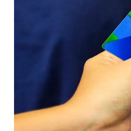
Publicidade Legal
Negócios Regionais
Turismo
Segurança Regional
Hospitais Estaduais
Parques & Represas
Cidades da Região
Santana de Parnaíba
Osasco
Carapicuíba
Jandira
Itapevi
Cotia
Pirapora 
Para Sua Empresa
Anuncie Regional
Guia de Empresas
Vagas na Região
Novo
Hub de Negócios
Guia Comercial
Selo Verificado
Portal Educacional
Agenda de Vestibulares
Vagas de Emprego
Concursos
Panorama Econômico