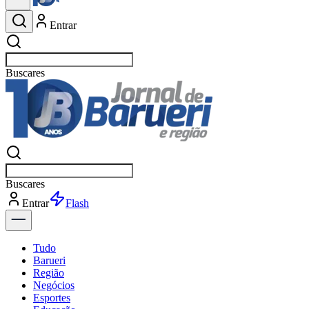
Entrar
Buscar
esportes
Buscar
esportes
Entrar
Flash
Tudo
Barueri
Região
Negócios
Esportes