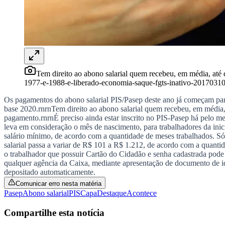
Panorama Econômico
Para Sua Empresa
Anuncie no Portal
Verificar Empresa
Novo
Anunciar Vagas
Novo
Publicidade Legal
Tem direito ao abono salarial quem recebeu, em média, até 
1977-e-1988-e-liberado-economia-saque-fgts-inativo-20170310
NBA
NFL
Os pagamentos do abono salarial PIS/Pasep deste ano já começam para 
Fórmula 1
base 2020.
rnrn
Tem direito ao abono salarial quem recebeu, em média,
UFC
pagamento.
rnrn
É preciso ainda estar inscrito no PIS-Pasep há pelo m
Tênis (ATP)
leva em consideração o mês de nascimento, para trabalhadores da inicia
MLB
salário mínimo, de acordo com a quantidade de meses trabalhados. Só 
NHL
salarial passa a variar de R$ 101 a R$ 1.212, de acordo com a quant
Atletismo
o trabalhador que possuir Cartão do Cidadão e senha cadastrada pode 
Vôlei
qualquer agência da Caixa, mediante apresentação de documento de id
NBB
depositado automaticamente.
Comunicar erro nesta matéria
Competições de Futebol
Pasep
Abono salarial
PIS
Capa
Destaque
Acontece
Brasileirão Série A
Compartilhe esta notícia
Brasileirão Série B
Paulistão