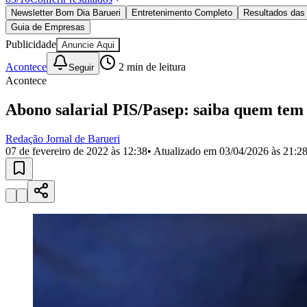
Política
Newsletter Bom Dia Barueri
Entretenimento Completo
Resultados das 
Eleições
Guia de Empresas
Esportes
Saúde
Publicidade
Anuncie Aqui
Segurança
Acontece
2
min de leitura
Seguir
Cultura
Acontece
Meio Ambiente
Obras
Educação
Abono salarial PIS/Pasep: saiba quem tem d
Bairros de Barueri
Redação Jornal de Barueri
07 de fevereiro de 2022 às 12:38
• Atualizado em
03/04/2026 às 21:2
Selecione sua região
Para notícias da sua região
Aldeia
Aldeia da Serra
Aldeia de Barueri
Alphaville
Bairro Jubran
Belva
Militar
Itapevi
Jandira
Jardim Audir
Jardim Belval
Jardim Califórnia
Jard
Cristina
Jardim Maria Helena
Jardim Mutinga
Jardim Paraíso
Jardim Pau
Aldeinha
Osasco
Parque dos Camargos
Parque Imperial
Parque Santa L
Conde
Vila Engenho Novo
Vila Márcia
Vila Nossa Sra. da Escada
Vila
Para Sua Empresa
Anuncie no Portal
Guia de Empresas
Divulgar Vagas
Novo