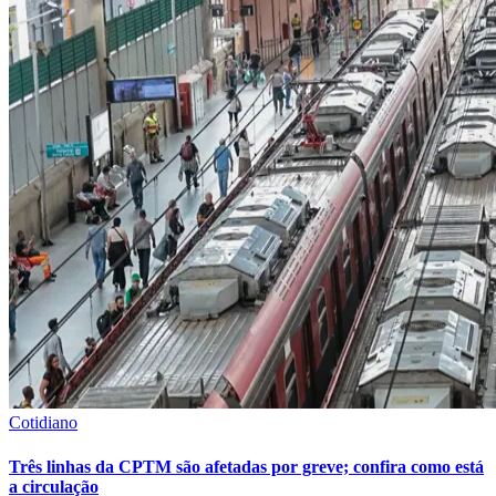
Comunidade Local
Comunidade Jornal de Barueri
faça parte
Faça parte do maior grupo de notícias locais da região.
Participar Agora
Cultura & Entretenimento
Atlético-MG