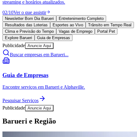
Vasco
Cotidiano
Três linhas da CPTM são afetadas por greve; confira como está
a circulação