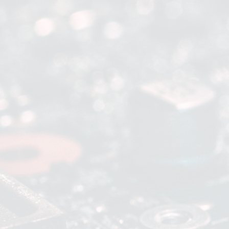
Esperança
Jardim Graziela
Jardim Iracema
Jardim Itaquiti
Jardim
Julio
Jardim Líbano
Jardim Maria Cristina
Jardim Maria Helena
Jardim
Mutinga
Jardim Paraíso
Jardim Paulista
Jardim Reginalice
Jardim São
Luís
Jardim São Pedro
Jardim São Silvestre
Jardim Silveira
Jardim
Tupã
Jardim Tupanci
Mutinga
Nova Aldeinha
Osasco
Parque dos
Camargos
Parque Imperial
Parque Santa Luzia
Parque Viana
Pirapora
do Bom Jesus
Recanto Phrynéa
Santana de
Parnaíba
Silveira
Tamboré
Vale do Sol
Vila Barros
Vila Boa Vista
Vila
do Conde
Vila Engenho Novo
Vila Márcia
Vila Nossa Sra. da
Escada
Vila Porto
Votupoca
Para Sua Empresa
Anuncie no Portal
Guia de Empresas
Divulgar Vagas
Novo
Publicidade Legal
Negócios Regionais
Turismo
Segurança Regional
Hospitais Estaduais
Parques & Represas
Cidades da Região
Santana de Parnaíba
Osasco
Carapicuíba
Jandira
Itapevi
Cotia
Pirapora