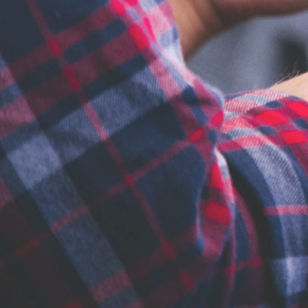
Publicidade
Anuncie Aqui
Gastronomia
Cão Véio Alphaville celebra Dia dos Pais com chope e sorteio
de kit
Palmeiras
Empregos
Cursos gratuitos de qualificação abrem vagas em cidades
da região
Mundo Pet