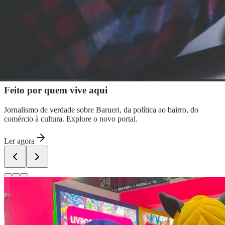
Adote um Guardião busca tutores para cães de médio e grande
porte em Barueri
10 anos de JB
novo portal
confira as novidades
10 anos de JB
Resultados das Loterias
confira se você
ganhou
Mega-Sena, Quina, Lotofácil e todos os jogos. Resultado
instantâneo, simulador de apostas e estatísticas.
São Paulo
03
/
10
Conferir resultados
Newsletter Bom Dia Barueri
Entretenimento Completo
Resultados das Loterias
Esportes ao Vivo
Trânsito em Tempo Real
Clima e Previsão do Tempo
Vagas de Emprego
Portal Pet
Explore Barueri
Guia de Empresas
Publicidade
Anuncie Aqui
Buscar empresas em Barueri...