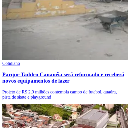
Cotidiano
Obras noturnas alteram trânsito na Castello Branco e Raposo
Tavares até domingo (9)
Cotidiano
Rainha da Paz celebra 25 anos com missas abertas ao público
em Santana de Parnaíba
Grêmio
Publicidade Legal
Edital de Convocação
Edital de convocação para assembleia geral ordinária da
Associação Residencial Lago Orion