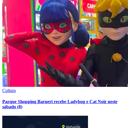
Guia de Empresas
Encontre serviços em Barueri e Alphaville.
Pesquisar Serviços
Publicidade
Anuncie Aqui
Barueri e Região
Santos