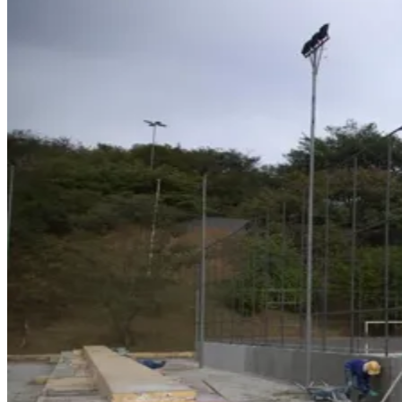
Redes Sociais
Siga o
JB
no Instagram
Bastidores, breaking news e conteúdo exclusivo.
Botafogo
Seguir
@jornaldebarueri
Publicidade
Anuncie Aqui
Perturbação do sossego
Barulho de carros em Alphaville leva Fiuk ao banco dos réus