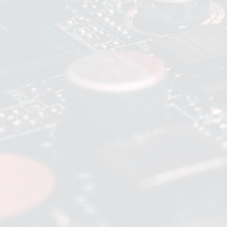
do Bom Jesus
Araçariguama
Cajamar
Caieiras
Franco da
Rocha
Francisco Morato
Taboão da Serra
Embu das Artes
São Roque
Para Sua Empresa
Anuncie Regional
Guia de Empresas
Vagas na Região
Novo
Hub de Negócios
Guia Comercial
Selo Verificado
Portal Educacional
Agenda de Vestibulares
Vagas de Emprego
Concursos
Panorama Econômico
Panorama Econômico
Para Sua Empresa
Anuncie no Portal
Verificar Empresa
Novo
Anunciar Vagas
Novo
Publicidade Legal