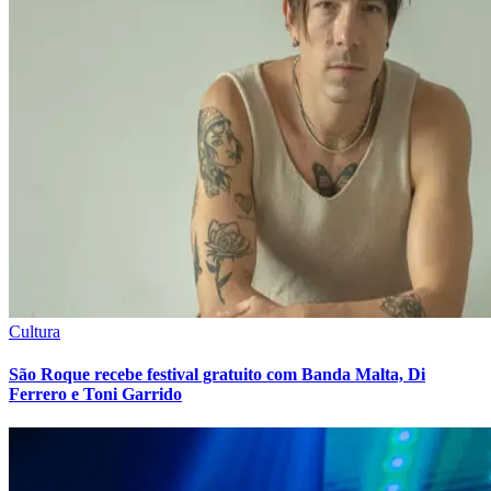
Priorize o
Jornal de Barueri
no
Google
Veja nossas notícias primeiro.
Adicionar fonte
Publicidade
Anuncie Aqui
Estreias em Cartaz
Ver tudo
Vitória