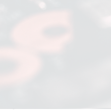
NBA
NFL
Fórmula 1
UFC
Tênis (ATP)
MLB
NHL
Atletismo
Vôlei
NBB
Competições de Futebol
Brasileirão Série A
Brasileirão Série B
Paulistão
Copa do Brasil
Libertadores
Sul-Americana
Nossa Cidade
Copa América
Champions League
Feito por quem vive aqui
Premier League
La Liga
Bundesliga
Jornalismo de verdade sobre Barueri, da política ao bairro, do