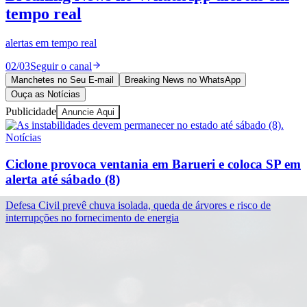
Cadastrar Empresa
Divulgar Vagas
Novo
como um podcast
Publicidade Legal
03
/
03
Experimentar
Política
Manchetes no Seu E-mail
Breaking News no WhatsApp
Eleições
Ouça as Notícias
Esportes
Saúde
Publicidade
Anuncie Aqui
Segurança
Cultura
Notícias
Meio Ambiente
Obras
Ciclone provoca ventania em Barueri e coloca SP em
Educação
alerta até sábado (8)
Bairros de Barueri
Defesa Civil prevê chuva isolada, queda de árvores e risco de
interrupções no fornecimento de energia
Selecione sua região
Para notícias da sua região
Aldeia
Aldeia da Serra
Aldeia de Barueri
Alphaville
Bairro
Jubran
Belval
Bethaville
Boa
Vista
Califórnia
Carapicuíba
Centro
Chácaras Marco
Cidades da
Região
Cotia
Cruz Preta
Engenho Novo
Fazenda
Militar
Itapevi
Jandira
Jardim Audir
Jardim Belval
Jardim
Califórnia
Jardim dos Altos
Jardim dos Camargos
Jardim